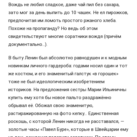
Вождь не любил сладкое, даже чай пил без сахара,
зато мог за день выпить до 10 чашек. Не ел пирожков,
предпочитая им ломоть простого ржаного хлеба.
Похоже на пропаганду? Но ведь об этом
свидетельствуют многие соратники вождя (причём
документально…).
В быту Ленин был абсолютно равнодушен и к модным
новинкам личного гардероба: годами носил один и тот
же костюм, и его знаменитый галстук «в горошек»
тоже не был идеологическим изобретением
историков. На предложения сестры Марии Ильиничны
купить ему хотя бы новое пальто раздражённо
обрывал её. Обожал свою знаменитую,
растиражированную на фото кепку… Единственная
роскошь, с которой Ленин никогда не расставался, —
золотые часы «Павел Буре», которые в Швейцарии ему