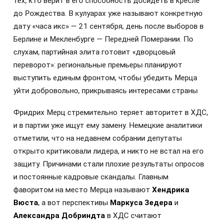
тех, кто верит в его способность досидеть в кресле
до Рождества. В кулуарах уже называют конкретную
дату «часа икс» — 21 сентября, день после выборов в
Берлине и Мекленбурге — Передней Померании. По
слухам, партийная элита готовит «дворцовый
переворот»: региональные премьеры планируют
выступить единым фронтом, чтобы убедить Мерца
уйти добровольно, прикрываясь интересами страны
Фридрих Мерц стремительно теряет авторитет в ХДС,
и в партии уже ищут ему замену. Немецкие аналитики
отметили, что на недавнем собрании депутаты
открыто критиковали лидера, и никто не встал на его
защиту. Причинами стали плохие результаты опросов
и постоянные кадровые скандалы. Главным
фаворитом на место Мерца называют
Хендрика
Вюста
, а вот перспективы
Маркуса Зедера
и
Александра Добриндта
в ХДС считают