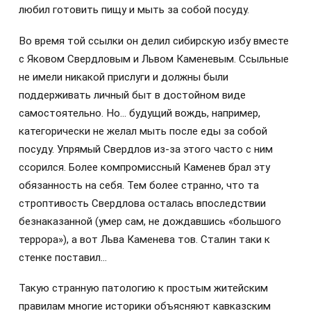
любил готовить пищу и мыть за собой посуду.
Во время той ссылки он делил сибирскую избу вместе
с Яковом Свердловым и Львом Каменевым. Ссыльные
не имели никакой прислуги и должны были
поддерживать личный быт в достойном виде
самостоятельно. Но… будущий вождь, например,
категорически не желал мыть после еды за собой
посуду. Упрямый Свердлов из-за этого часто с ним
ссорился. Более компромиссный Каменев брал эту
обязанность на себя. Тем более странно, что та
строптивость Свердлова осталась впоследствии
безнаказанной (умер сам, не дождавшись «большого
террора»), а вот Льва Каменева тов. Сталин таки к
стенке поставил…
Такую странную патологию к простым житейским
правилам многие историки объясняют кавказским