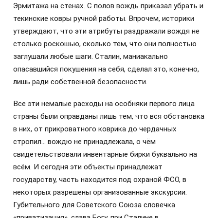
Эрмитажа на стенах. С полов вождь приказал убрать и
текинские ковры ручной работы. Впрочем, историки
утверждают, что эти атрибуты раздражали вождя не
столько роскошью, сколько тем, что они полностью
заглушали любые шаги. Сталин, маниакально
опасавшийся покушения на себя, сделал это, конечно,
лишь ради собственной безопасности.
Все эти немалые расходы на особняки первого лица
страны были оправданы лишь тем, что вся обстановка
в них, от прикроватного коврика до чердачных
стропил… вождю не принадлежала, о чём
свидетельствовали инвентарные бирки буквально на
всём. И сегодня эти объекты принадлежат
государству, часть находится под охраной ФСО, в
некоторых разрешены организованные экскурсии.
Губительного для Советского Союза словечка
«приватизация», слава Богу, при Сталине в