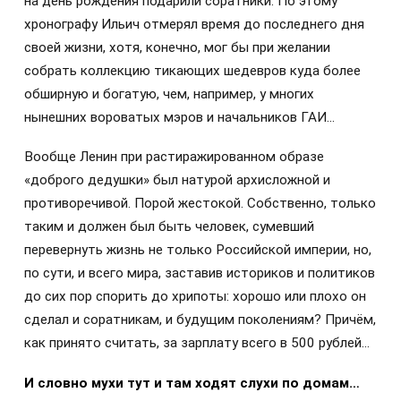
на день рождения подарили соратники. По этому
хронографу Ильич отмерял время до последнего дня
своей жизни, хотя, конечно, мог бы при желании
собрать коллекцию тикающих шедевров куда более
обширную и богатую, чем, например, у многих
нынешних вороватых мэров и начальников ГАИ…
Вообще Ленин при растиражированном образе
«доброго дедушки» был натурой архисложной и
противоречивой. Порой жестокой. Собственно, только
таким и должен был быть человек, сумевший
перевернуть жизнь не только Российской империи, но,
по сути, и всего мира, заставив историков и политиков
до сих пор спорить до хрипоты: хорошо или плохо он
сделал и соратникам, и будущим поколениям? Причём,
как принято считать, за зарплату всего в 500 рублей…
И словно мухи тут и там ходят слухи по домам…