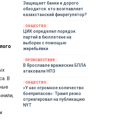
Защищает банки и дорого
обходится: кто возглавляет
казахстанский финрегулятор?
ОБЩЕСТВО
ЦИК определил порядок
партий в бюллетене на
выборах с помощью
шлого
жеребьёвки
ПРОИСШЕСТВИЯ
В Ярославле вражеские БПЛА
ых
атаковали НПЗ
а. В
ОБЩЕСТВО
тные
«У нас огромное количество
боеприпасов»: Трамп резко
чнили,
отреагировал на публикацию
NYT
и