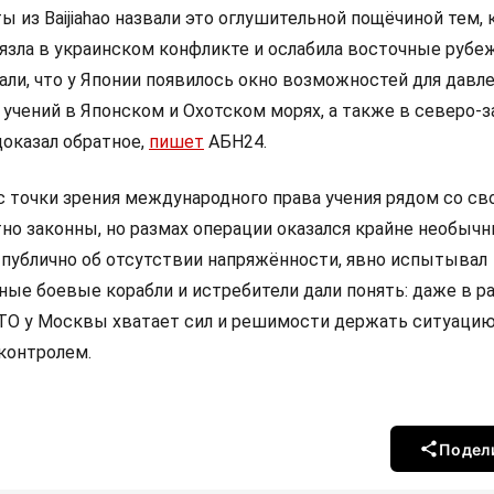
 из Baijiahao назвали это оглушительной пощёчиной тем, 
вязла в украинском конфликте и ослабила восточные рубеж
али, что у Японии появилось окно возможностей для давле
 учений в Японском и Охотском морях, а также в северо-
доказал обратное,
пишет
АБН24.
с точки зрения международного права учения рядом со св
но законны, но размах операции оказался крайне необычн
л публично об отсутствии напряжённости, явно испытывал
ые боевые корабли и истребители дали понять: даже в ра
ТО у Москвы хватает сил и решимости держать ситуацию
контролем.
Подел