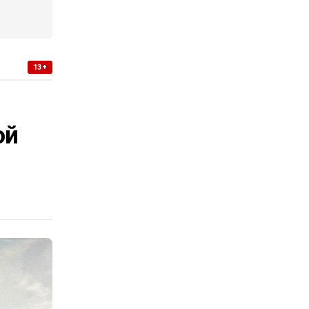
13+
-
ой