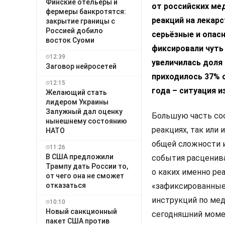
Финские отельеры и
от российских ме
фермеры банкротятся:
реакций на лекарс
закрытие границы с
Россией добило
серьёзные и опас
восток Суоми
фиксировали чуть 
12:39
увеличилась доля 
Заговор нейросетей
приходилось 37% 
12:15
года – ситуация 
Желающий стать
лидером Украины
Залужный дал оценку
Большую часть соо
нынешнему состоянию
реакциях, так или
НАТО
общей сложности и
11:26
В США предложили
события расценива
Трампу дать России то,
о каких именно реа
от чего она не сможет
отказаться
«зафиксированные 
инструкций по мед
10:10
Новый санкционный
сегодняшний момен
пакет США против