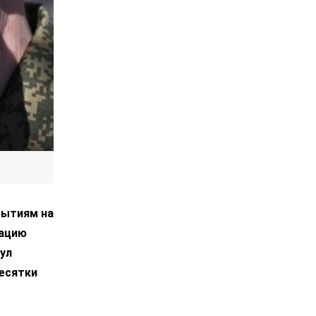
бытиям на
рацию
ул
есятки