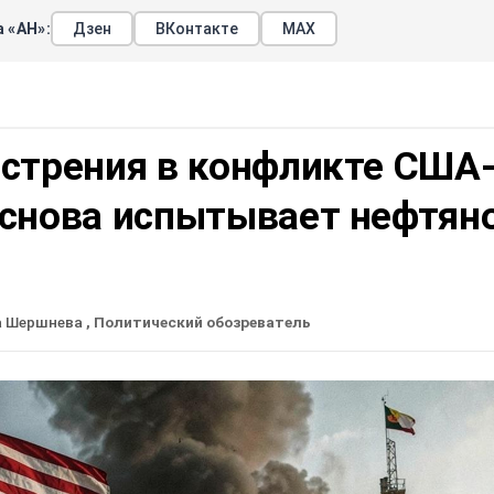
 «АН»:
Дзен
ВКонтакте
МАХ
острения в конфликте США
 снова испытывает нефтян
а Шершнева
, Политический обозреватель