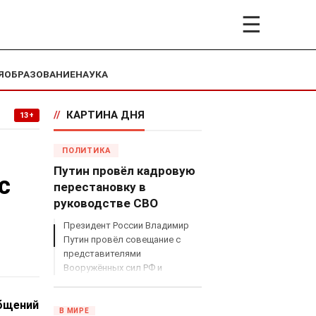
☰
Я
ОБРАЗОВАНИЕ
НАУКА
//
КАРТИНА ДНЯ
13+
ПОЛИТИКА
Путин провёл кадровую
с
перестановку в
руководстве СВО
Президент России Владимир
Путин провёл совещание с
представителями
Вооружённых сил РФ и
объявил о серьёзных
кадровых изменениях в
общений
руководстве спецоперацией.
В МИРЕ