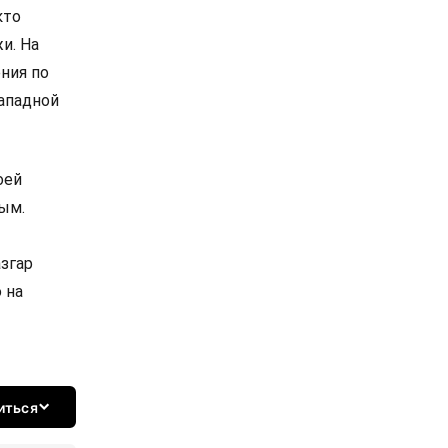
кто
и. На
ния по
западной
оей
ым.
згар
 на
иться