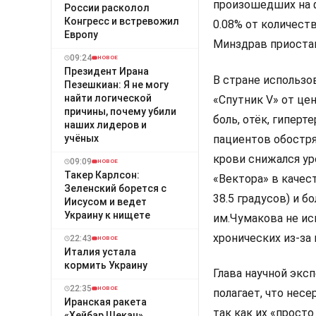
произошедших на ф
России расколол
Конгресс и встревожил
0.08% от количест
Европу
Минздрав приоста
09:24
НОВОЕ
Президент Ирана
В стране использо
Пезешкиан: Я не могу
найти логической
«Спутник V» от це
причины, почему убили
боль, отёк, гиперт
наших лидеров и
учёных
пациентов обостря
крови снижался ур
09:09
НОВОЕ
Такер Карлсон:
«Вектора» в качес
Зеленский борется с
38.5 градусов) и б
Иисусом и ведет
Украину к нищете
им.Чумакова не ис
хронических из-за
22:43
НОВОЕ
Италия устала
кормить Украину
Глава научной экс
22:35
НОВОЕ
полагает, что нес
Иранская ракета
так как их «прост
«Хейбар Шекан»