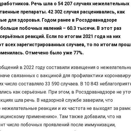
дработников. Речь шла о 54 207 случаях нежелательных
твенные препараты. 42 302 случая расценивались, как
ные для здоровья. Годом ранее в Росздравнадзоре
больше побочных явлений – 60.3 тысячи. В этот раз
серьёзных реакций. Если по итогам 2021 года на них
от всех зарегистрированных случаев, то по итогам про
изменилась. Отмечено было уже 77%.
бщений в 2022 году составили извещения о нежелательн
 иначе связанных с вакциной для профилактики коронавирус
х число составляло 33 590 случаев. В 10 843 неблагоприя
лись как серьёзные. При этом, в Росздравнадзоре не уто
кциях шла речь. В надзорной службе заверили, что
нежелательные реакции и их частота не выходят за рамк
ицинскому применению». Там также добавили, что на
т число побочных проявлений после иммунизации,