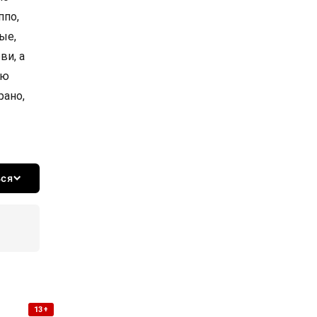
ппо,
ые,
ви, а
ию
рано,
ься
13+