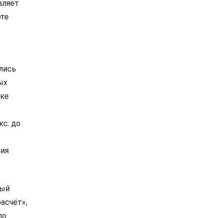
вляет
рте
лись
ых
тке
с. до
ния
ный
асчёт»,
по