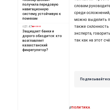
получила передовую
словам руководите
навигационную
среди осложнений,
систему, устойчивую к
помехам
можно выделить п
также склонность 
21:47
НОВОЕ
Защищает банки и
эксперта, говорит
дорого обходится: кто
так как на этот с
возглавляет
казахстанский
финрегулятор?
Подписывайтесь
//
ПОЛИТИКА