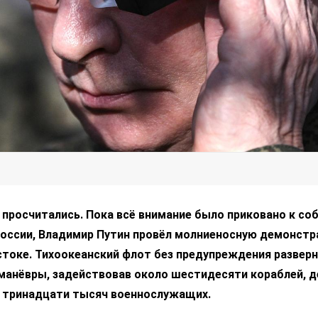
просчитались. Пока всё внимание было приковано к со
России, Владимир Путин провёл молниеносную демонст
стоке. Тихоокеанский флот без предупреждения разверн
анёвры, задействовав около шестидесяти кораблей, д
 тринадцати тысяч военнослужащих.