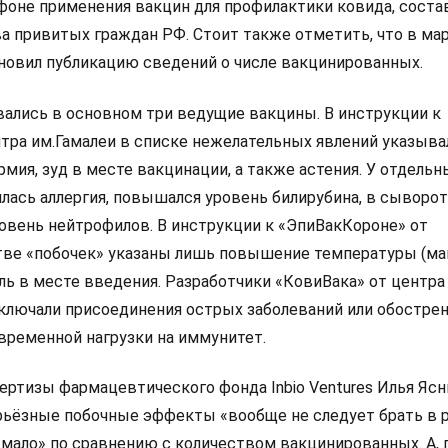
оне применения вакцин для профилактики ковида, соста
ва привитых граждан РФ. Стоит также отметить, что в ма
новил публикацию сведений о числе вакцинированных.
вались в основном три ведущие вакцины. В инструкции к
нтра им.Гамалеи в списке нежелательных явлений указыва
ермия, зуд в месте вакцинации, а также астения. У отдельн
лась аллергия, повышался уровень билирубина, в сыворо
овень нейтрофилов. В инструкции к «ЭпиВакКороне» от
тве «побочек» указаны лишь повышение температуры (мак
оль в месте введения. Разработчики «КовиВака» от центра
ключали присоединения острых заболеваний или обостре
 временной нагрузки на иммунитет.
пертизы фармацевтического фонда Inbio Ventures Илья Яс
ерьёзные побочные эффекты «вообще не следует брать в р
о мало» по сравнению с количеством вакцинированных. А, 