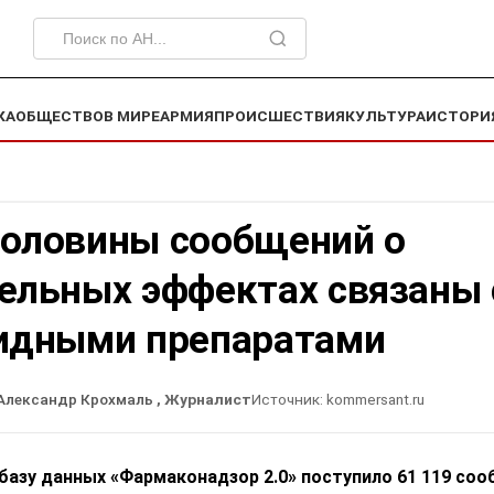
КА
ОБЩЕСТВО
В МИРЕ
АРМИЯ
ПРОИСШЕСТВИЯ
КУЛЬТУРА
ИСТОРИ
оловины сообщений о
ельных эффектах связаны 
идными препаратами
Александр Крохмаль
, Журналист
Источник:
kommersant.ru
 базу данных «Фармаконадзор 2.0» поступило 61 119 со