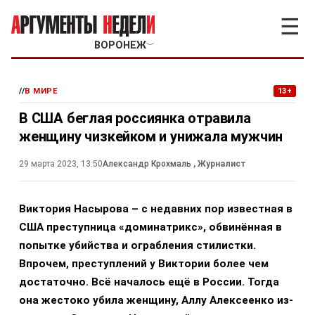
☰
ВОРОНЕЖ
﹀
//
В МИРЕ
13+
В США беглая россиянка отравила
женщину чизкейком и унижала мужчин
29 марта 2023, 13:50
Александр Крохмаль
, Журналист
Виктория Насырова – с недавних пор известная в
США преступница «доминатрикс», обвинённая в
попытке убийства и ограбления стилистки.
Впрочем, преступлений у Виктории более чем
достаточно. Всё началось ещё в России. Тогда
она жестоко убила женщину, Аллу Алексеенко из-