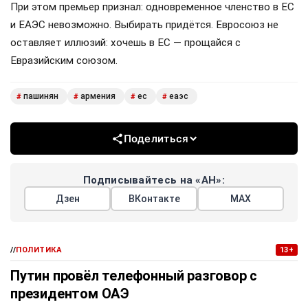
При этом премьер признал: одновременное членство в ЕС
и ЕАЭС невозможно. Выбирать придётся. Евросоюз не
оставляет иллюзий: хочешь в ЕС — прощайся с
Евразийским союзом.
пашинян
армения
ес
еаэс
#
#
#
#
Поделиться
Подписывайтесь на «АН»:
Дзен
ВКонтакте
МАХ
//
ПОЛИТИКА
13+
Путин провёл телефонный разговор с
президентом ОАЭ