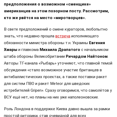
предположения о возможном «сменщике»
американцев на этом позорном посту. Рассмотрим,
кто же рвётся на место «миротворцев».
В свете предположений о смене кураторов, любопытно
знать, что недавно прошла
встреча
исполняющего
обязанности министра обороны т.н. Украины
Евгения
Хмары
и главкома
Михаила Драпатого
с начальником
штаба обороны Великобритании
Ричардом Найтоном
.
Авторы ТГ-канала «Рыбарь» уточняют, что главной темой
обсуждения «стало возможное участие британцев в
антибаллистических проектах, а также поставки ракет
для систем ПВО и ракет Meteor для шведских
истребителей Gripen». Сразу оговоримся, что самолётов у
ВСУ ещё нет, но планы на них уже наполеоновские.
Роль Лондона в поддержке Киева давно вышла за рамки
простой риторики, став очевидной для всех