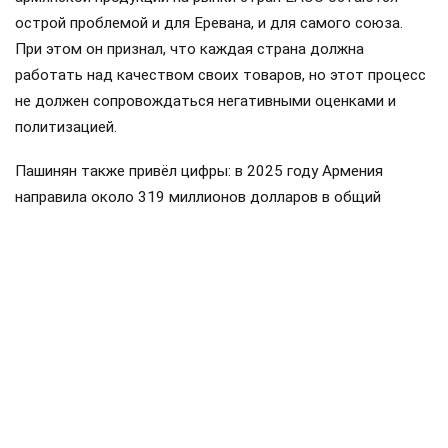
острой проблемой и для Еревана, и для самого союза.
При этом он признал, что каждая страна должна
работать над качеством своих товаров, но этот процесс
не должен сопровождаться негативными оценками и
политизацией.
Пашинян также привёл цифры: в 2025 году Армения
направила около 319 миллионов долларов в общий
бюджет ввозных таможенных пошлин ЕАЭС, а получила
обратно примерно 175 миллионов. Импорт Армении из
стран союза составил около пяти миллиардов долларов,
экспорт — примерно 3,2 миллиарда. По его словам, это
доказывает, что Армения является не просто
участником, а значительным потребителем товаров и
услуг государств ЕАЭС.
Пашинян
Армения
ЕАЭС
Россия
поставки
#
#
#
#
#