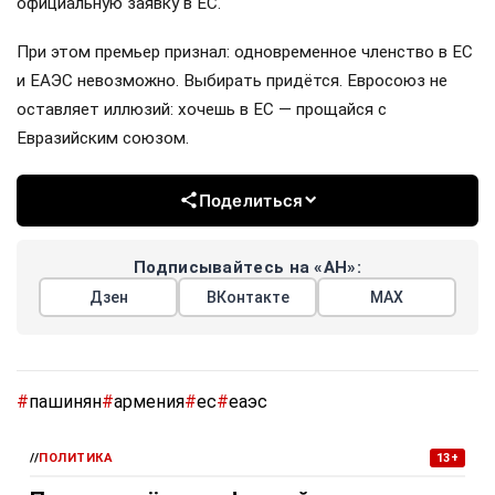
официальную заявку в ЕС.
При этом премьер признал: одновременное членство в ЕС
и ЕАЭС невозможно. Выбирать придётся. Евросоюз не
оставляет иллюзий: хочешь в ЕС — прощайся с
Евразийским союзом.
Поделиться
Подписывайтесь на «АН»:
Дзен
ВКонтакте
МАХ
#
пашинян
#
армения
#
ес
#
еаэс
//
ПОЛИТИКА
13+