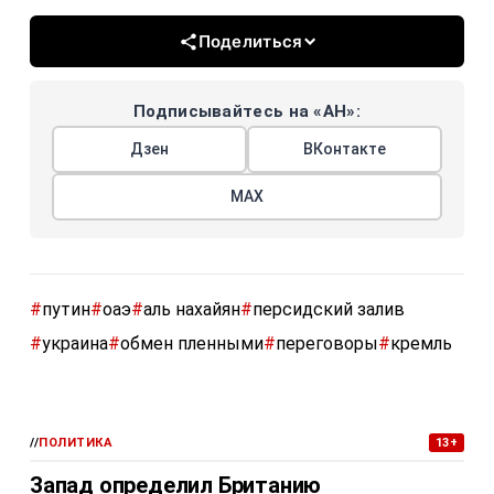
Поделиться
Подписывайтесь на «АН»:
Дзен
ВКонтакте
МАХ
#
путин
#
оаэ
#
аль нахайян
#
персидский залив
#
украина
#
обмен пленными
#
переговоры
#
кремль
//
ПОЛИТИКА
13+
Запад определил Британию