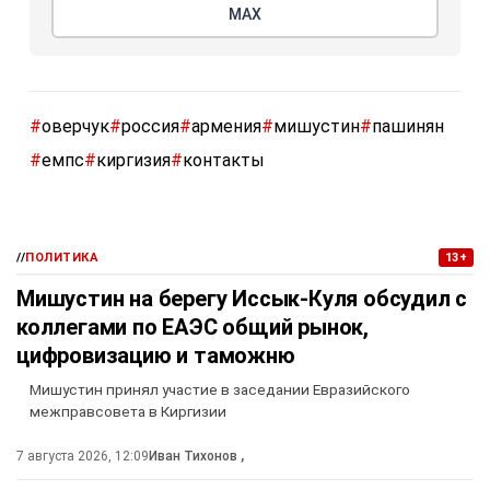
МАХ
#
оверчук
#
россия
#
армения
#
мишустин
#
пашинян
#
емпс
#
киргизия
#
контакты
//
ПОЛИТИКА
13+
Мишустин на берегу Иссык-Куля обсудил с
коллегами по ЕАЭС общий рынок,
цифровизацию и таможню
Мишустин принял участие в заседании Евразийского
межправсовета в Киргизии
7 августа 2026, 12:09
Иван Тихонов
,