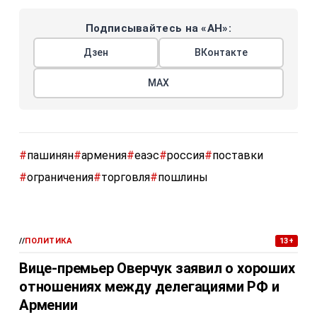
Подписывайтесь на «АН»:
Дзен
ВКонтакте
МАХ
#
пашинян
#
армения
#
еаэс
#
россия
#
поставки
#
ограничения
#
торговля
#
пошлины
//
ПОЛИТИКА
13+
Вице-премьер Оверчук заявил о хороших
отношениях между делегациями РФ и
Армении