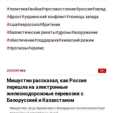
#
политика
#
война
#
противостояние
#
россия
#
запад
#
фронт
#
украинский конфликт
#
помощь запада
#
сша
#
евросоюз
#
британия
#
баллистические ракеты
#
дроны
#
вооружение
#
обеспечение
#
поддержка
#
киевский режим
#
прогнозы
#
кризис
//
ПОЛИТИКА
13+
Мишустин рассказал, как Россия
перешла на электронные
железнодорожные перевозки с
Белоруссией и Казахстаном
Мишустин: ж/д перевозки с Беларусью почти полностью