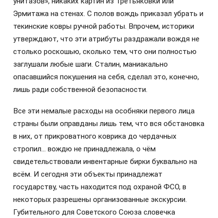
унитазов», никаких картин из Третьяковки или
Эрмитажа на стенах. С полов вождь приказал убрать и
текинские ковры ручной работы. Впрочем, историки
утверждают, что эти атрибуты раздражали вождя не
столько роскошью, сколько тем, что они полностью
заглушали любые шаги. Сталин, маниакально
опасавшийся покушения на себя, сделал это, конечно,
лишь ради собственной безопасности.
Все эти немалые расходы на особняки первого лица
страны были оправданы лишь тем, что вся обстановка
в них, от прикроватного коврика до чердачных
стропил… вождю не принадлежала, о чём
свидетельствовали инвентарные бирки буквально на
всём. И сегодня эти объекты принадлежат
государству, часть находится под охраной ФСО, в
некоторых разрешены организованные экскурсии.
Губительного для Советского Союза словечка