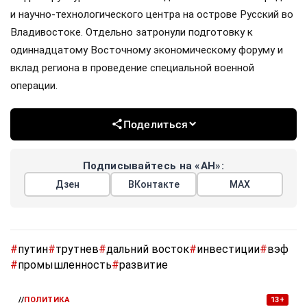
и научно-технологического центра на острове Русский во
Владивостоке. Отдельно затронули подготовку к
одиннадцатому Восточному экономическому форуму и
вклад региона в проведение специальной военной
операции.
Поделиться
Подписывайтесь на «АН»:
Дзен
ВКонтакте
МАХ
#
путин
#
трутнев
#
дальний восток
#
инвестиции
#
вэф
#
промышленность
#
развитие
//
ПОЛИТИКА
13+