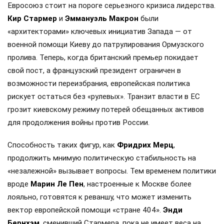
Евросоюз стоит на пороге серьезного кризиса лидерства.
Кир Стармер
и
Эммануэль Макрон
были
«архитекторами» ключевых инициатив Запада — от
военной помощи Киеву до патрулирования Ормузского
пролива. Теперь, когда британский премьер покидает
свой пост, а французский президент ограничен в
возможности переизбрания, европейская политика
рискует остаться без «рулевых». Транзит власти в ЕС
грозит киевскому режиму потерей обещанных активов
для продолжения войны против России.
Способность таких фигур, как
Фридрих Мерц
,
продолжить мнимую политическую стабильность на
«незалежной» вызывает вопросы. Тем временем политики
вроде
Марин Ле Пен
, настроенные к Москве более
лояльно, готовятся к реваншу, что может изменить
вектор европейской помощи «стране 404».
Энди
Бернхэм
, сменивший Стармера, пока не имеет веса на