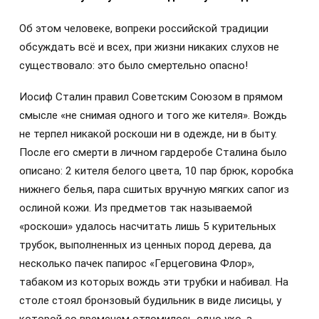
Об этом человеке, вопреки российской традиции
обсуждать всё и всех, при жизни никаких слухов не
существовало: это было смертельно опасно!
Иосиф Сталин правил Советским Союзом в прямом
смысле «не снимая одного и того же кителя». Вождь
не терпел никакой роскоши ни в одежде, ни в быту.
После его смерти в личном гардеробе Сталина было
описано: 2 кителя белого цвета, 10 пар брюк, коробка
нижнего белья, пара сшитых вручную мягких сапог из
ослиной кожи. Из предметов так называемой
«роскоши» удалось насчитать лишь 5 курительных
трубок, выполненных из ценных пород дерева, да
несколько пачек папирос «Герцеговина Флор»,
табаком из которых вождь эти трубки и набивал. На
столе стоял бронзовый будильник в виде лисицы, у
которой со временем отломилось одно ухо, а