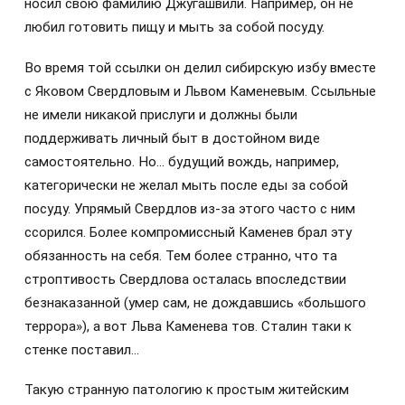
носил свою фамилию Джугашвили. Например, он не
любил готовить пищу и мыть за собой посуду.
Во время той ссылки он делил сибирскую избу вместе
с Яковом Свердловым и Львом Каменевым. Ссыльные
не имели никакой прислуги и должны были
поддерживать личный быт в достойном виде
самостоятельно. Но… будущий вождь, например,
категорически не желал мыть после еды за собой
посуду. Упрямый Свердлов из-за этого часто с ним
ссорился. Более компромиссный Каменев брал эту
обязанность на себя. Тем более странно, что та
строптивость Свердлова осталась впоследствии
безнаказанной (умер сам, не дождавшись «большого
террора»), а вот Льва Каменева тов. Сталин таки к
стенке поставил…
Такую странную патологию к простым житейским