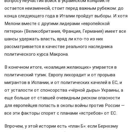
вопросу неучастия войск в украинском конфликте
остается неизменной, стоит перед важным рубежом: до
конца следующего года в Италии пройдут выборы. И хотя
Мелони вместе с другими лидерами «европейской
пятерки» (Великобритания, Франция, Германия) имеет все
шансы удержать власть, вряд ли кто-то из них
рассматривается в качестве реального наследника
политического курса Макрона.
В конечном итоге, «коалиция желающих» упирается в
политический тупик. Европу лихорадит и от прорыва
мигрантов в Испании, и от политических качелей в ЕС, и
от усталости от спонсорства «чёрной дыры» Украины, а
еще больше от ставшей очевидным риском опасности
для европейцев попасть в окопы войны против России —
все эти факторы спорят с планами «ястребов» от ЕС.
Впрочем, у этой истории есть «план Б»: если Бернхэму