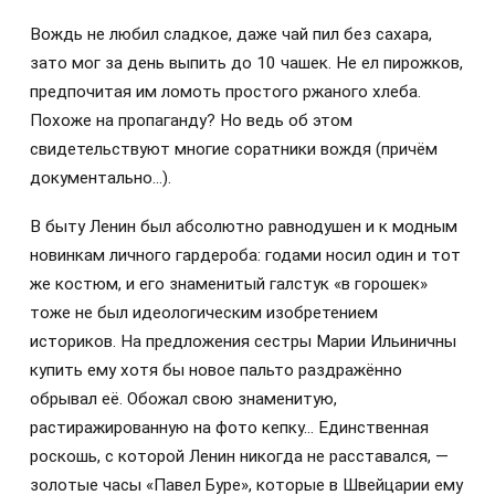
Вождь не любил сладкое, даже чай пил без сахара,
зато мог за день выпить до 10 чашек. Не ел пирожков,
предпочитая им ломоть простого ржаного хлеба.
Похоже на пропаганду? Но ведь об этом
свидетельствуют многие соратники вождя (причём
документально…).
В быту Ленин был абсолютно равнодушен и к модным
новинкам личного гардероба: годами носил один и тот
же костюм, и его знаменитый галстук «в горошек»
тоже не был идеологическим изобретением
историков. На предложения сестры Марии Ильиничны
купить ему хотя бы новое пальто раздражённо
обрывал её. Обожал свою знаменитую,
растиражированную на фото кепку… Единственная
роскошь, с которой Ленин никогда не расставался, —
золотые часы «Павел Буре», которые в Швейцарии ему