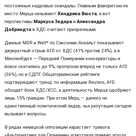
постоянные кадровые скандалы. Главным фаворитом на
место Мерца называют
Хендрика Вюста
, а вот
перспективы
Маркуса Зедера
и
Александра
Добриндта
в ХДС считают призрачными.
Данные MDR и Welt* по Саксонии-Анхальт показывают
двукратный отрыв AfD от ХДС (41% против 24%), а в
Мекленбурге — Передней Померании консерваторы и
вовсе скатились до 9%, пропуская вперед не только AfD
(36%), но и СДПГ. Общегерманские рейтинги
подтверждают тренд: по информации Reuters, AfD
обходит блок ХДС/ХСС, а деятельность Мерца одобряют
лишь 15% граждан. При этом Мерц — далеко не
единственный политический лидер, чья репутация сегодня
вызывает вопросы.
В рядах немецкой оппозиции нарастает тревога:
«Альтернатива для Германии» усмотрела прямую угрозу