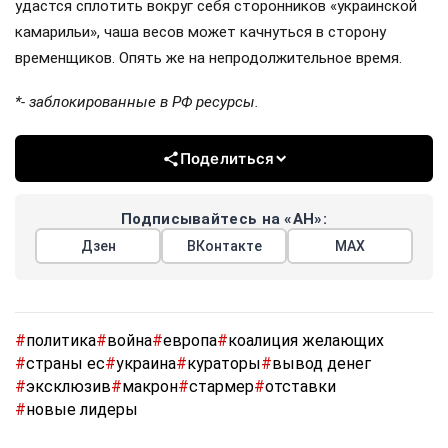
удастся сплотить вокруг себя сторонников «украинской
камарильи», чаша весов может качнуться в сторону
временщиков. Опять же на непродолжительное время.
*- заблокированные в РФ ресурсы.
Поделиться
Подписывайтесь на «АН»:
Дзен
ВКонтакте
МАХ
#
политика
#
война
#
европа
#
коалиция желающих
#
страны ес
#
украина
#
кураторы
#
вывод денег
#
эксклюзив
#
макрон
#
стармер
#
отставки
#
новые лидеры