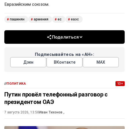
Евразийским союзом.
пашинян
армения
ес
еаэс
#
#
#
#
Поделиться
Подписывайтесь на «АН»:
Дзен
ВКонтакте
МАХ
//
ПОЛИТИКА
13+
Путин провёл телефонный разговор с
президентом ОАЭ
7 августа 2026, 13:58
Иван Тихонов
,