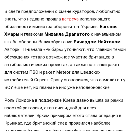
В свете предположений о смене кураторов, любопытно
знать, что недавно прошла
встреча
исполняющего
обязанности министра обороны т.н. Украины
Евгения
Хмары
и главкома
Михаила Драпатого
с начальником
штаба обороны Великобритании
Ричардом Найтоном
.
Авторы ТГ-канала «Рыбарь» уточняют, что главной темой
обсуждения «стало возможное участие британцев в
антибаллистических проектах, а также поставки ракет
для систем ПВО и ракет Meteor для шведских
истребителей Gripen». Сразу оговоримся, что самолётов у
ВСУ ещё нет, но планы на них уже наполеоновские.
Роль Лондона в поддержке Киева давно вышла за рамки
простой риторики, став очевидной для всех
наблюдателей. Ярким примером этого стала операция в
Крынках, где британский след проявился наиболее
отчетливо. Более того, Британия фактически превратила