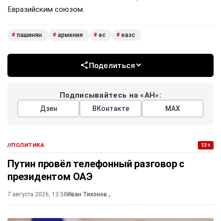
Евразийским союзом.
пашинян
армения
ес
еаэс
#
#
#
#
Поделиться
Подписывайтесь на «АН»:
Дзен
ВКонтакте
МАХ
//
ПОЛИТИКА
13+
Путин провёл телефонный разговор с
президентом ОАЭ
7 августа 2026, 13:58
Иван Тихонов
,