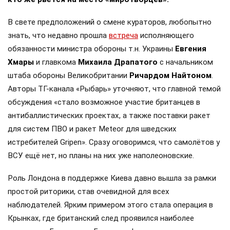
В свете предположений о смене кураторов, любопытно
знать, что недавно прошла
встреча
исполняющего
обязанности министра обороны т.н. Украины
Евгения
Хмары
и главкома
Михаила Драпатого
с начальником
штаба обороны Великобритании
Ричардом Найтоном
.
Авторы ТГ-канала «Рыбарь» уточняют, что главной темой
обсуждения «стало возможное участие британцев в
антибаллистических проектах, а также поставки ракет
для систем ПВО и ракет Meteor для шведских
истребителей Gripen». Сразу оговоримся, что самолётов у
ВСУ ещё нет, но планы на них уже наполеоновские.
Роль Лондона в поддержке Киева давно вышла за рамки
простой риторики, став очевидной для всех
наблюдателей. Ярким примером этого стала операция в
Крынках, где британский след проявился наиболее