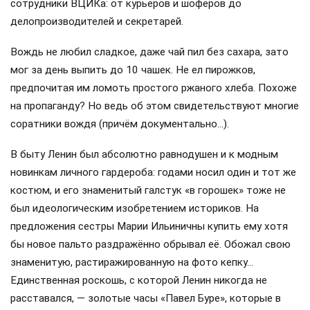
сотрудники ВЦИКа: от курьеров и шофёров до
делопроизводителей и секретарей.
Вождь не любил сладкое, даже чай пил без сахара, зато
мог за день выпить до 10 чашек. Не ел пирожков,
предпочитая им ломоть простого ржаного хлеба. Похоже
на пропаганду? Но ведь об этом свидетельствуют многие
соратники вождя (причём документально…).
В быту Ленин был абсолютно равнодушен и к модным
новинкам личного гардероба: годами носил один и тот же
костюм, и его знаменитый галстук «в горошек» тоже не
был идеологическим изобретением историков. На
предложения сестры Марии Ильиничны купить ему хотя
бы новое пальто раздражённо обрывал её. Обожал свою
знаменитую, растиражированную на фото кепку…
Единственная роскошь, с которой Ленин никогда не
расставался, — золотые часы «Павел Буре», которые в