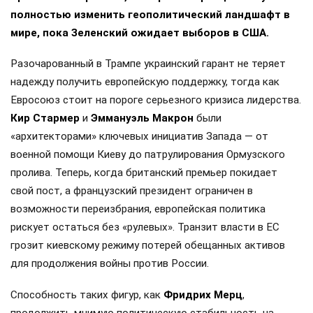
полностью изменить геополитический ландшафт в
мире, пока Зеленский ожидает выборов в США.
Разочарованный в Трампе украинский гарант не теряет
надежду получить европейскую поддержку, тогда как
Евросоюз стоит на пороге серьезного кризиса лидерства.
Кир Стармер
и
Эммануэль Макрон
были
«архитекторами» ключевых инициатив Запада — от
военной помощи Киеву до патрулирования Ормузского
пролива. Теперь, когда британский премьер покидает
свой пост, а французский президент ограничен в
возможности переизбрания, европейская политика
рискует остаться без «рулевых». Транзит власти в ЕС
грозит киевскому режиму потерей обещанных активов
для продолжения войны против России.
Способность таких фигур, как
Фридрих Мерц
,
продолжить мнимую политическую стабильность на