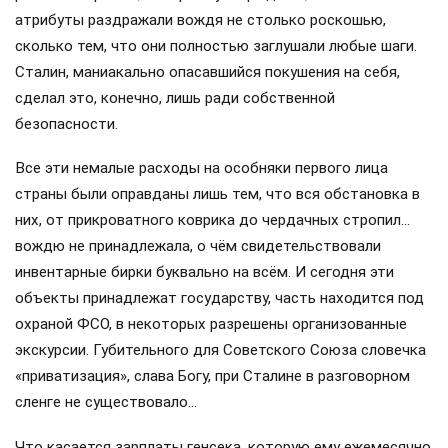
атрибуты раздражали вождя не столько роскошью,
сколько тем, что они полностью заглушали любые шаги.
Сталин, маниакально опасавшийся покушения на себя,
сделал это, конечно, лишь ради собственной
безопасности.
Все эти немалые расходы на особняки первого лица
страны были оправданы лишь тем, что вся обстановка в
них, от прикроватного коврика до чердачных стропил…
вождю не принадлежала, о чём свидетельствовали
инвентарные бирки буквально на всём. И сегодня эти
объекты принадлежат государству, часть находится под
охраной ФСО, в некоторых разрешены организованные
экскурсии. Губительного для Советского Союза словечка
«приватизация», слава Богу, при Сталине в разговорном
сленге не существовало…
Что касается зарплаты генсека, которую ему ежемесячно