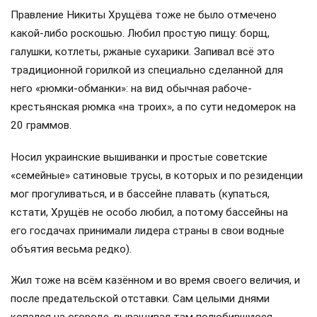
Правление Никиты Хрущёва тоже не было отмечено
какой-либо роскошью. Любил простую пищу: борщ,
галушки, котлеты, ржаные сухарики. Запивал всё это
традиционной горилкой из специально сделанной для
него «рюмки-обманки»: на вид обычная рабоче-
крестьянская рюмка «на троих», а по сути недомерок на
20 граммов.
Носил украинские вышиванки и простые советские
«семейные» сатиновые трусы, в которых и по резиденции
мог прогуливаться, и в бассейне плавать (купаться,
кстати, Хрущёв не особо любил, а потому бассейны на
его госдачах принимали лидера страны в свои водные
объятия весьма редко).
Жил тоже на всём казённом и во время своего величия, и
после предательской отставки. Сам целыми днями
копался на огороде, выращивал там полюбившуюся