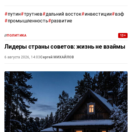
#
путин
#
трутнев
#
дальний восток
#
инвестиции
#
вэф
#
промышленность
#
развитие
//
ПОЛИТИКА
13+
Лидеры страны советов: жизнь не взаймы
6 августа 2026, 14:03
Сергей МИХАЙЛОВ