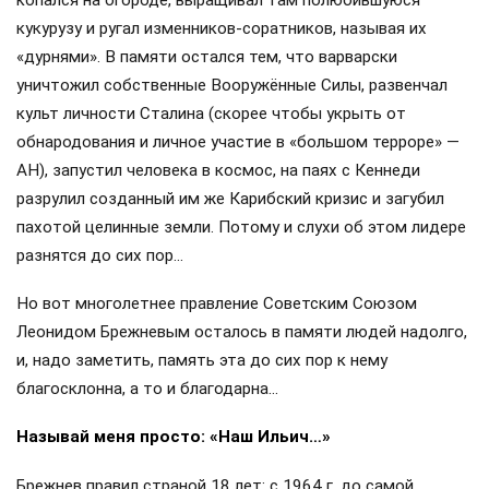
кукурузу и ругал изменников-соратников, называя их
«дурнями». В памяти остался тем, что варварски
уничтожил собственные Вооружённые Силы, развенчал
культ личности Сталина (скорее чтобы укрыть от
обнародования и личное участие в «большом терроре» —
АН), запустил человека в космос, на паях с Кеннеди
разрулил созданный им же Карибский кризис и загубил
пахотой целинные земли. Потому и слухи об этом лидере
разнятся до сих пор…
Но вот многолетнее правление Советским Союзом
Леонидом Брежневым осталось в памяти людей надолго,
и, надо заметить, память эта до сих пор к нему
благосклонна, а то и благодарна…
Называй меня просто: «Наш Ильич…»
Брежнев правил страной 18 лет: с 1964 г. до самой