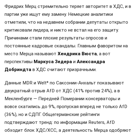
Фридрих Мерц стремительно теряет авторитет в ХДС, и в
партии уже ищут ему замену. Немецкие аналитики
отметили, что на недавнем собрании депутаты открыто
критиковали лидера, и никто не встал на его защиту.
Причинами стали плохие результаты опросов и
постоянные кадровые скандалы. Главным фаворитом на
место Мерца называют
Хендрика Вюста
, а вот
перспективы
Маркуса Зедера
и
Александра
Добриндта
в ХДС считают призрачными.
Данные MDR и Welt* по Саксонии-Анхальт показывают
двукратный отрыв AfD от ХДС (41% против 24%), а в
Мекленбурге — Передней Померании консерваторы и
вовсе скатились до 9%, пропуская вперед не только AfD
(36%), но и СДПГ. Общегерманские рейтинги
подтверждают тренд: по информации Reuters, AfD
обходит блок ХДС/ХСС, а деятельность Мерца одобряют