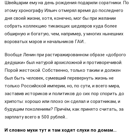
Швейцарии ему на день рождения подарили соратники. По
этому хронографу Ильич отмерял время до последнего
дня своей жизни, хотя, конечно, мог бы при желании
собрать коллекцию тикающих шедевров куда более
обширную и богатую, чем, например, у многих нынешних
вороватых мэров и начальников ГАИ…
Вообще Ленин при растиражированном образе «доброго
дедушки» был натурой архисложной и противоречивой.
Порой жестокой. Собственно, только таким и должен
был быть человек, сумевший перевернуть жизнь не
только Российской империи, но, по сути, и всего мира,
заставив историков и политиков до сих пор спорить до
хрипоты: хорошо или плохо он сделал и соратникам, и
будущим поколениям? Причём, как принято считать, за
зарплату всего в 500 рублей…
И словно мухи тут и там ходят слухи по домам…