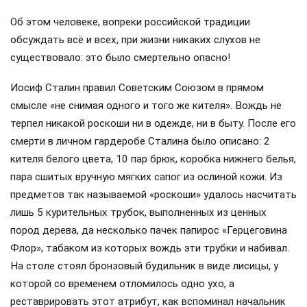
Об этом человеке, вопреки российской традиции
обсуждать всё и всех, при жизни никаких слухов не
существовало: это было смертельно опасно!
Иосиф Сталин правил Советским Союзом в прямом
смысле «не снимая одного и того же кителя». Вождь не
терпел никакой роскоши ни в одежде, ни в быту. После его
смерти в личном гардеробе Сталина было описано: 2
кителя белого цвета, 10 пар брюк, коробка нижнего белья,
пара сшитых вручную мягких сапог из ослиной кожи. Из
предметов так называемой «роскоши» удалось насчитать
лишь 5 курительных трубок, выполненных из ценных
пород дерева, да несколько пачек папирос «Герцеговина
Флор», табаком из которых вождь эти трубки и набивал.
На столе стоял бронзовый будильник в виде лисицы, у
которой со временем отломилось одно ухо, а
реставрировать этот атрибут, как вспоминал начальник