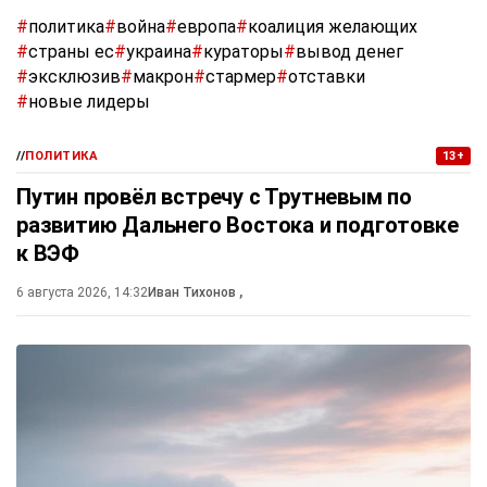
#
политика
#
война
#
европа
#
коалиция желающих
#
страны ес
#
украина
#
кураторы
#
вывод денег
#
эксклюзив
#
макрон
#
стармер
#
отставки
#
новые лидеры
//
ПОЛИТИКА
13+
Путин провёл встречу с Трутневым по
развитию Дальнего Востока и подготовке
к ВЭФ
6 августа 2026, 14:32
Иван Тихонов
,