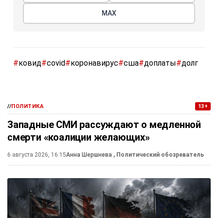
МАХ
#
ковид
#
covid
#
коронавирус
#
сша
#
доплаты
#
долг
//
ПОЛИТИКА
13+
Западные СМИ рассуждают о медленной
смерти «коалиции желающих»
6 августа 2026, 16:15
Анна Шершнева
, Политический обозреватель