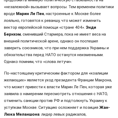
«незалежной» вызывает вопросы. Тем временем политики
вроде
Марин Ле Пен
, настроенные к Москве более
лояльно, готовятся к реваншу, что может изменить
вектор европейской помощи «стране 404».
Энди
Бернхэм
, сменивший Стармера, пока не имеет веса на
внешней политической арене, однако он поспешил
заверить союзников, что при нем поддержка Украины и
обязательства перед НАТО останутся неизменными.
Однако помним, что «слова летучи».
По-настоящему критическим фактором для «коалиции
желающих» является уход президента Франции Макрона,
что может привести к власти Марин Ле Пен, которая уже
заявила о намерении пересмотреть отношения с НАТО,
отменить санкции против РФ и подтолкнуть Украину к
уступкам Москве. Ситуацию осложняет и позиция
Жан-
Люка Меланшона
: лидер левых радикалов,