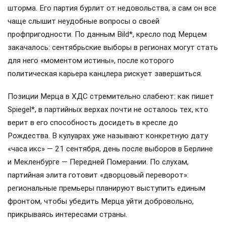
шторма. Его партия бурлит от недовольства, а сам он все
чаще слышит неудобные вопросы о своей
профпригодности. По данным Bild*, кресло под Мерцем
закачалось: сентябрьские выборы в регионах могут стать
для него «моментом истины», после которого
политическая карьера канцлера рискует завершиться.
Позиции Мерца в ХДС стремительно слабеют: как пишет
Spiegel*, в партийных верхах почти не осталось тех, кто
верит в его способность досидеть в кресле до
Рождества. В кулуарах уже называют конкретную дату
«часа икс» — 21 сентября, день после выборов в Берлине
и Мекленбурге — Передней Померании. По слухам,
партийная элита готовит «дворцовый переворот»:
региональные премьеры планируют выступить единым
фронтом, чтобы убедить Мерца уйти добровольно,
прикрываясь интересами страны.