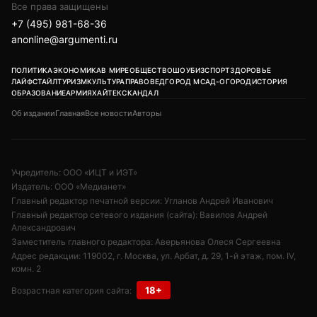
Все права защищены
+7 (495) 981-68-36
anonline@argumenti.ru
ПОЛИТИКА
ЭКОНОМИКА
В МИРЕ
ОБЩЕСТВО
ШОУБИЗ
СПОРТ
ЗДОРОВЬЕ
ЛАЙФСТАЙЛ
ТУРИЗМ
КУЛЬТУРА
ПРАВОВЕД
ГОРОД М
САД-ОГОРОД
ИСТОРИЯ
ОБРАЗОВАНИЕ
АРМИЯ
ХАЙТЕК
СКАНДАЛ
Об издании
Главная
Все новости
Авторы
Учредитель: ООО «ИЦТ и ИЭТ»
Издатель: ООО «Медианет»
Главный редактор печатной версии: Угланов Андрей Иванович
Главный редактор сетевого издания (сайта): Вавилов Андрей
Александрович
Заместитель главного редактора: Аверьянова Олеся Сергеевна
Адрес редакции: 119002, г. Москва, ул. Арбат, д. 29, 1-й этаж, пом. IV,
комн. 2
18+
Возрастная категория сайта: