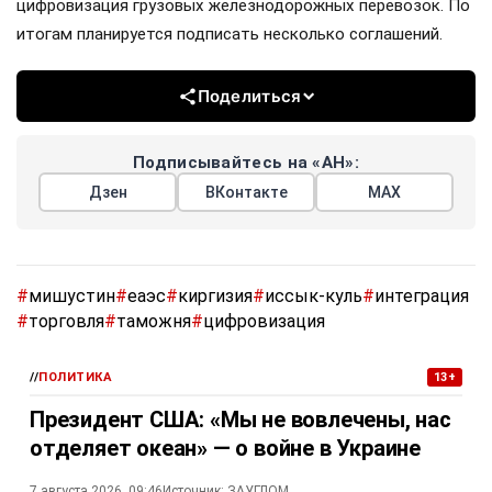
цифровизация грузовых железнодорожных перевозок. По
итогам планируется подписать несколько соглашений.
Поделиться
Подписывайтесь на «АН»:
Дзен
ВКонтакте
МАХ
#
мишустин
#
еаэс
#
киргизия
#
иссык-куль
#
интеграция
#
торговля
#
таможня
#
цифровизация
//
ПОЛИТИКА
13+
Президент США: «Мы не вовлечены, нас
отделяет океан» — о войне в Украине
7 августа 2026, 09:46
Источник:
ЗАУГЛОМ