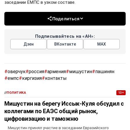
заседании ЕМПС в узком составе.
Поделиться
Подписывайтесь на «АН»:
Дзен
ВКонтакте
МАХ
#
оверчук
#
россия
#
армения
#
мишустин
#
пашинян
#
емпс
#
киргизия
#
контакты
//
ПОЛИТИКА
13+
Мишустин на берегу Иссык-Куля обсудил с
коллегами по ЕАЭС общий рынок,
цифровизацию и таможню
Мишустин принял участие в заседании Евразийского