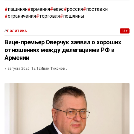
#
пашинян
#
армения
#
еаэс
#
россия
#
поставки
#
ограничения
#
торговля
#
пошлины
//
ПОЛИТИКА
13+
Вице-премьер Оверчук заявил о хороших
отношениях между делегациями РФ и
Армении
7 августа 2026, 12:12
Иван Тихонов
,