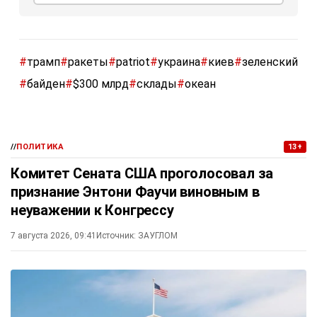
#
трамп
#
ракеты
#
patriot
#
украина
#
киев
#
зеленский
#
байден
#
$300 млрд
#
склады
#
океан
//
ПОЛИТИКА
13+
Комитет Сената США проголосовал за
признание Энтони Фаучи виновным в
неуважении к Конгрессу
7 августа 2026, 09:41
Источник:
ЗАУГЛОМ