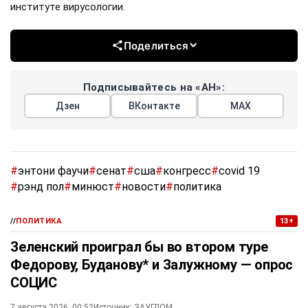
институте вирусологии.
Поделиться
Подписывайтесь на «АН»:
Дзен
ВКонтакте
МАХ
#
энтони фаучи
#
сенат
#
сша
#
конгресс
#
covid 19
#
рэнд пол
#
минюст
#
новости
#
политика
//
ПОЛИТИКА
13+
Зеленский проиграл бы во втором туре
Федорову, Буданову* и Залужному — опрос
СОЦИС
7 августа 2026, 00:52
Источник:
ЗАУГЛОМ