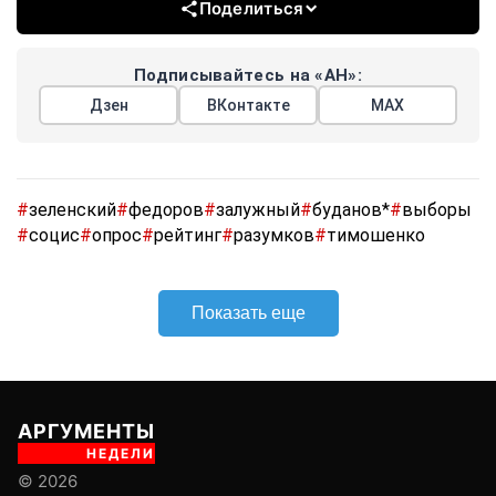
Поделиться
Подписывайтесь на «АН»:
Дзен
ВКонтакте
МАХ
#
зеленский
#
федоров
#
залужный
#
буданов*
#
выборы
#
социс
#
опрос
#
рейтинг
#
разумков
#
тимошенко
Показать еще
АРГУМЕНТЫ
НЕДЕЛИ
© 2026