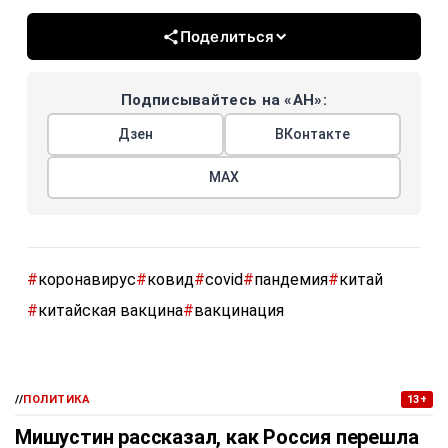
Поделиться
Подписывайтесь на «АН»:
Дзен
ВКонтакте
МАХ
#
коронавирус
#
ковид
#
covid
#
пандемия
#
китай
#
китайская вакцина
#
вакцинация
//
ПОЛИТИКА
13+
Мишустин рассказал, как Россия перешла