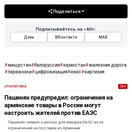
Поделиться
Подписывайтесь на «АН»:
Дзен
ВКонтакте
МАХ
#
мишустин
#
белоруссия
#
казахстан
#
железная дорога
#
перевозки
#
цифровизация
#
еаэс
#
киргизия
//
ПОЛИТИКА
13+
Пашинян предупредил: ограничения на
армянские товары в России могут
настроить жителей против ЕАЭС
Пашинян заявил о рисках для имиджа ЕАЭС из-за
ограничений на поставки из Армении