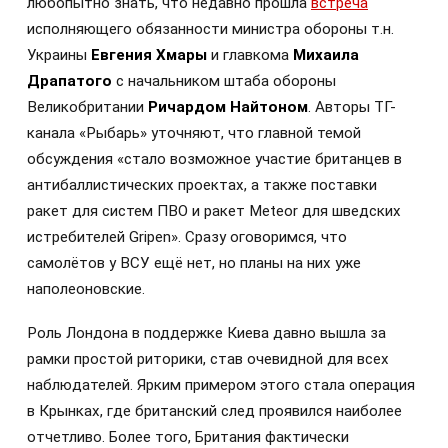
любопытно знать, что недавно прошла
встреча
исполняющего обязанности министра обороны т.н.
Украины
Евгения Хмары
и главкома
Михаила
Драпатого
с начальником штаба обороны
Великобритании
Ричардом Найтоном
. Авторы ТГ-
канала «Рыбарь» уточняют, что главной темой
обсуждения «стало возможное участие британцев в
антибаллистических проектах, а также поставки
ракет для систем ПВО и ракет Meteor для шведских
истребителей Gripen». Сразу оговоримся, что
самолётов у ВСУ ещё нет, но планы на них уже
наполеоновские.
Роль Лондона в поддержке Киева давно вышла за
рамки простой риторики, став очевидной для всех
наблюдателей. Ярким примером этого стала операция
в Крынках, где британский след проявился наиболее
отчетливо. Более того, Британия фактически