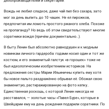
делопроизводителей и секретарей.
Вождь не любил сладкое, даже чай пил без сахара, зато
мог за день выпить до 10 чашек. Не ел пирожков,
предпочитая им ломоть простого ржаного хлеба. Похоже
на пропаганду? Но ведь об этом свидетельствуют многие
соратники вождя (причём документально…).
В быту Ленин был абсолютно равнодушен и к модным
новинкам личного гардероба: годами носил один и тот же
костюм, и его знаменитый галстук «в горошек» тоже не
был идеологическим изобретением историков. На
предложения сестры Марии Ильиничны купить ему хотя
бы новое пальто раздражённо обрывал её. Обожал свою
знаменитую, растиражированную на фото кепку…
Единственная роскошь, с которой Ленин никогда не
расставался, — золотые часы «Павел Буре», которые в
Швейцарии ему на день рождения подарили соратники. По