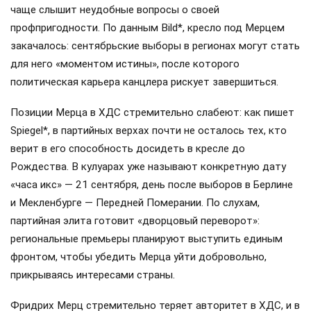
чаще слышит неудобные вопросы о своей
профпригодности. По данным Bild*, кресло под Мерцем
закачалось: сентябрьские выборы в регионах могут стать
для него «моментом истины», после которого
политическая карьера канцлера рискует завершиться.
Позиции Мерца в ХДС стремительно слабеют: как пишет
Spiegel*, в партийных верхах почти не осталось тех, кто
верит в его способность досидеть в кресле до
Рождества. В кулуарах уже называют конкретную дату
«часа икс» — 21 сентября, день после выборов в Берлине
и Мекленбурге — Передней Померании. По слухам,
партийная элита готовит «дворцовый переворот»:
региональные премьеры планируют выступить единым
фронтом, чтобы убедить Мерца уйти добровольно,
прикрываясь интересами страны.
Фридрих Мерц стремительно теряет авторитет в ХДС, и в