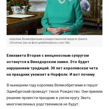
королева Великобритании в рождетсвенской предече Queen’s
Christmas Day на фото globallookpress.com/ Bbc
Елизавета Вторая с венценосным супругом
останутся в Винздорском замке. Это будет
нарушением традиций. 30 лет королевская чета
на праздник уезжает в Норфолк. И вот почему.
В нынешнем году королева Великобритании и герцог
Эдинбургский проведут тихое Рождество. Они приняли
решение провести праздник в узком кругу. Звать
многочисленных родственников не будут.