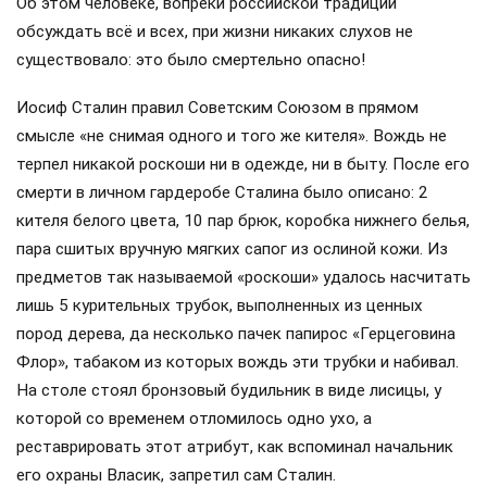
Об этом человеке, вопреки российской традиции
обсуждать всё и всех, при жизни никаких слухов не
существовало: это было смертельно опасно!
Иосиф Сталин правил Советским Союзом в прямом
смысле «не снимая одного и того же кителя». Вождь не
терпел никакой роскоши ни в одежде, ни в быту. После его
смерти в личном гардеробе Сталина было описано: 2
кителя белого цвета, 10 пар брюк, коробка нижнего белья,
пара сшитых вручную мягких сапог из ослиной кожи. Из
предметов так называемой «роскоши» удалось насчитать
лишь 5 курительных трубок, выполненных из ценных
пород дерева, да несколько пачек папирос «Герцеговина
Флор», табаком из которых вождь эти трубки и набивал.
На столе стоял бронзовый будильник в виде лисицы, у
которой со временем отломилось одно ухо, а
реставрировать этот атрибут, как вспоминал начальник
его охраны Власик, запретил сам Сталин.