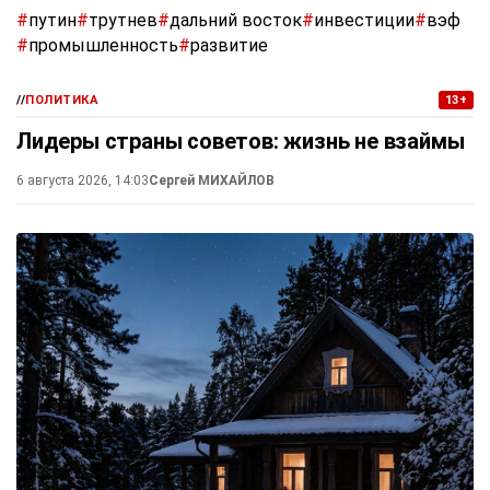
#
путин
#
трутнев
#
дальний восток
#
инвестиции
#
вэф
#
промышленность
#
развитие
//
ПОЛИТИКА
13+
Лидеры страны советов: жизнь не взаймы
6 августа 2026, 14:03
Сергей МИХАЙЛОВ