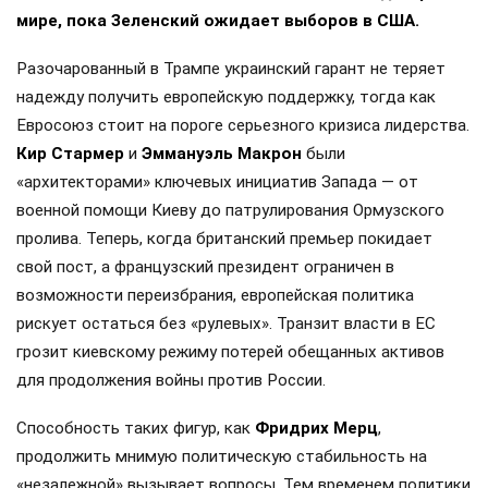
мире, пока Зеленский ожидает выборов в США.
Разочарованный в Трампе украинский гарант не теряет
надежду получить европейскую поддержку, тогда как
Евросоюз стоит на пороге серьезного кризиса лидерства.
Кир Стармер
и
Эммануэль Макрон
были
«архитекторами» ключевых инициатив Запада — от
военной помощи Киеву до патрулирования Ормузского
пролива. Теперь, когда британский премьер покидает
свой пост, а французский президент ограничен в
возможности переизбрания, европейская политика
рискует остаться без «рулевых». Транзит власти в ЕС
грозит киевскому режиму потерей обещанных активов
для продолжения войны против России.
Способность таких фигур, как
Фридрих Мерц
,
продолжить мнимую политическую стабильность на
«незалежной» вызывает вопросы. Тем временем политики