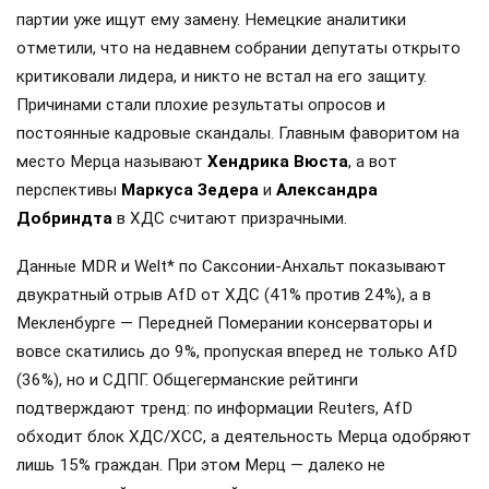
партии уже ищут ему замену. Немецкие аналитики
отметили, что на недавнем собрании депутаты открыто
критиковали лидера, и никто не встал на его защиту.
Причинами стали плохие результаты опросов и
постоянные кадровые скандалы. Главным фаворитом на
место Мерца называют
Хендрика Вюста
, а вот
перспективы
Маркуса Зедера
и
Александра
Добриндта
в ХДС считают призрачными.
Данные MDR и Welt* по Саксонии-Анхальт показывают
двукратный отрыв AfD от ХДС (41% против 24%), а в
Мекленбурге — Передней Померании консерваторы и
вовсе скатились до 9%, пропуская вперед не только AfD
(36%), но и СДПГ. Общегерманские рейтинги
подтверждают тренд: по информации Reuters, AfD
обходит блок ХДС/ХСС, а деятельность Мерца одобряют
лишь 15% граждан. При этом Мерц — далеко не