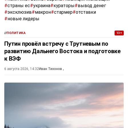
#
страны ес
#
украина
#
кураторы
#
вывод денег
#
эксклюзив
#
макрон
#
стармер
#
отставки
#
новые лидеры
//
ПОЛИТИКА
13+
Путин провёл встречу с Трутневым по
развитию Дальнего Востока и подготовке
к ВЭФ
6 августа 2026, 14:32
Иван Тихонов
,