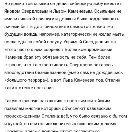
Во время той ссылки он делил сибирскую избу вместе с
Яковом Свердловым и Львом Каменевым. Ссыльные не
имели никакой прислуги и должны были поддерживать
личный быт в достойном виде самостоятельно. Но…
будущий вождь, например, категорически не желал мыть
после еды за собой посуду. Упрямый Свердлов из-за
этого часто с ним ссорился. Более компромиссный
Каменев брал эту обязанность на себя. Тем более
странно, что та строптивость Свердлова осталась
впоследствии безнаказанной (умер сам, не дождавшись
«большого террора»), а вот Льва Каменева тов. Сталин
таки к стенке поставил…
Такую странную патологию к простым житейским
правилам многие историки объясняют кавказским
происхождением Сталина: всё, что было связано с бытом
и кухней, он считал исключительно «женским делом».
Пожалуй, здесь с вождём стоит согласиться.