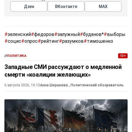
Дзен
ВКонтакте
МАХ
#
зеленский
#
федоров
#
залужный
#
буданов*
#
выборы
#
социс
#
опрос
#
рейтинг
#
разумков
#
тимошенко
//
ПОЛИТИКА
13+
Западные СМИ рассуждают о медленной
смерти «коалиции желающих»
6 августа 2026, 16:15
Анна Шершнева
, Политический обозреватель