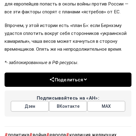
для европейцев попасть в окопы войны против России —
все эти факторы спорят с планами «ястребов» от ЕС.
Впрочем, у этой истории есть «план Б»: если Бернхэму
удастся сплотить вокруг себя сторонников «украинской
камарильи», чаша весов может качнуться в сторону
временщиков. Опять же на непродолжительное время.
*- заблокированные в РФ ресурсы.
Поделиться
Подписывайтесь на «АН»:
Дзен
ВКонтакте
МАХ
#
политика
#
война
#
европа
#
коалиция желающих