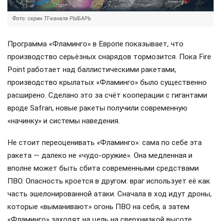
Фото: скрин ТГ-канала РЫБАРЬ
Программа «Фламинго» в Европе показывает, что
производство серьёзных снарядов тормозится. Пока Fire
Point работает над баллистическими ракетами,
производство крылатых «Фламинго» было существенно
расширено. Сделано это за счёт кооперации с гигантами
вроде Safran, новые ракеты получили современную
«начинку» и системы наведения.
Не стоит переоценивать «Фламинго»: сама по себе эта
ракета — далеко не «чудо-оружие». Она медленная и
вполне может быть сбита современными средствами
ПВО. Опасность кроется в другом: враг использует её как
часть эшелонированной атаки. Сначала в ход идут дроны,
которые «выманивают» огонь ПВО на себя, а затем
«Фламинго» заходят на цель на сверхнизкой высоте,