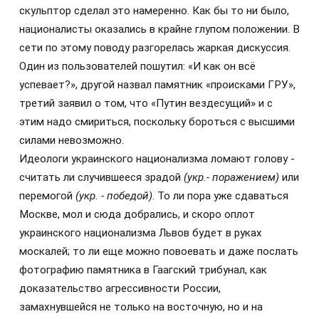
скульптор сделал это намеренно. Как бы то ни было,
националисты оказались в крайне глупом положении. В
сети по этому поводу разгорелась жаркая дискуссия.
Один из пользователей пошутил: «И как он всё
успевает?», другой назвал памятник «происками ГРУ»,
третий заявил о том, что «Путин вездесущий» и с
этим надо смириться, поскольку бороться с высшими
силами невозможно.
Идеологи украинского национализма ломают голову -
считать ли случившееся зрадой
(укр.- поражением)
или
перемогой
(укр. - победой)
. То ли пора уже сдаваться
Москве, мол и сюда добрались, и скоро оплот
украинского национализма Львов будет в руках
москалей; то ли еще можно повоевать и даже послать
фотографию памятника в Гаагский трибунал, как
доказательство агрессивности России,
замахнувшейся не только на восточную, но и на