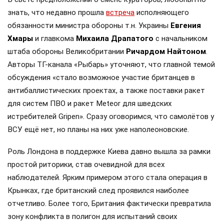
знать, что недавно прошла
встреча
исполняющего
обязанности министра обороны т.н. Украины
Евгения
Хмары
и главкома
Михаила Драпатого
с начальником
штаба обороны Великобритании
Ричардом Найтоном
.
Авторы ТГ-канала «Рыбарь» уточняют, что главной темой
обсуждения «стало возможное участие британцев в
антибаллистических проектах, а также поставки ракет
для систем ПВО и ракет Meteor для шведских
истребителей Gripen». Сразу оговоримся, что самолётов у
ВСУ ещё нет, но планы на них уже наполеоновские.
Роль Лондона в поддержке Киева давно вышла за рамки
простой риторики, став очевидной для всех
наблюдателей. Ярким примером этого стала операция в
Крынках, где британский след проявился наиболее
отчетливо. Более того, Британия фактически превратила
зону конфликта в полигон для испытаний своих