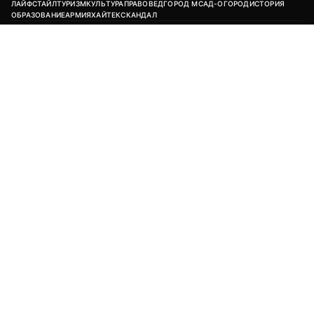
18+
Возрастная категория сайта:
Редакция:
+7 (495) 981-68-36
/
anonline@argumenti.ru
Реклама в газете:
+7 (903) 777-11-14
Реклама на сайте:
kapkova@argumenti.ru
Свободное использование текстов, фото и видеоматериалов допускается
при условии обязательной гиперссылки на www.argumenti.ru.
Использование в печатных СМИ — только с письменного разрешения.
Сетевое издание «Аргументы недели». Реестровая запись ЭЛ № ФС77-
85253 от 10.05.2023.