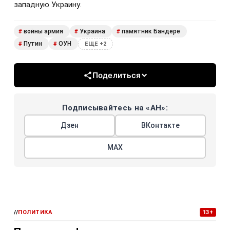
западную Украину.
войны армия
Украина
памятник Бандере
#
#
#
Путин
ОУН
#
#
ЕЩЕ +2
Поделиться
Подписывайтесь на «АН»:
Дзен
ВКонтакте
МАХ
//
ПОЛИТИКА
13+