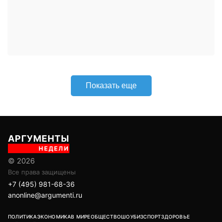
АРГУМЕНТЫ
НЕДЕЛИ
© 2026
Все права защищены
+7 (495) 981-68-36
anonline@argumenti.ru
ПОЛИТИКА
ЭКОНОМИКА
В МИРЕ
ОБЩЕСТВО
ШОУБИЗ
СПОРТ
ЗДОРОВЬЕ
ЛАЙФСТАЙЛ
ТУРИЗМ
КУЛЬТУРА
ПРАВОВЕД
ГОРОД М
САД-ОГОРОД
ИСТОРИЯ
ОБРАЗОВАНИЕ
АРМИЯ
ХАЙТЕК
СКАНДАЛ
Об издании
Главная
Все новости
Авторы
Новости партнеров
Учредитель: ООО «ИЦТ и ИЭТ»
Издатель: ООО «Медианет»
Главный редактор печатной версии: Угланов Андрей Иванович
Главный редактор сетевого издания (сайта): Вавилов Андрей
Александрович
Заместитель главного редактора: Аверьянова Олеся Сергеевна
Адрес редакции: 119002, г. Москва, ул. Арбат, д. 29, 1-й этаж, пом. IV,
комн. 2