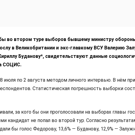
 бы во втором туре выборов бывшему министру оборон
ослу в Великобритании и экс-главкому ВСУ Валерию За
 Кириллу Буданову*, свидетельствуют данные социологи
а СОЦИС.
8 июля по 2 августа методом личного интервью. В нём пр
респондентов. Статистическая погрешность выборки сос
али, за кого бы они проголосовали на выборах главы гос
и кандидат не попал во второй тур. Согласно результата
дали бы голос Федорову, 13,6% — Буданову, 12,9% — Залуж