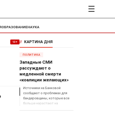
☰
Я
ОБРАЗОВАНИЕ
НАУКА
//
КАРТИНА ДНЯ
13+
ПОЛИТИКА
Западные СМИ
рассуждают о
медленной смерти
«коалиции желающих»
Источники на Банковой
сообщают о проблемах для
e
бандеровщины, которые все
больше нарастают на
международном поле, что
сильно ударит по позициям