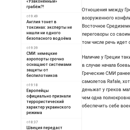
«Узаконенный»
грабёж?!
Отношения между Гре
19:49
вооруженного конфли
Англия тонет в
Восточное Средиземн
токсинах: эксперты не
нашли ни одного
переговоры со своим
безопасного водоёма
том числе речь идет о
19:39
СМИ: немецкие
Наличие у Греции та
аэропорты срочно
оснащают системами
в случае начала бое
защиты от
Греческие СМИ ранее 
беспилотников
самолетов Rafale, хо
19:18
деньжат у греков мал
Европейцы
официально признали
чем одна полнокровн
террористический
обеспечить себе вое
характер украинского
режима
18:37
Швеция передаст