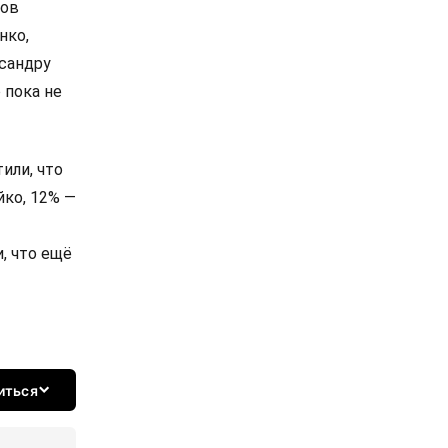
сов
нко,
сандру
 пока не
или, что
йко, 12% —
, что ещё
иться