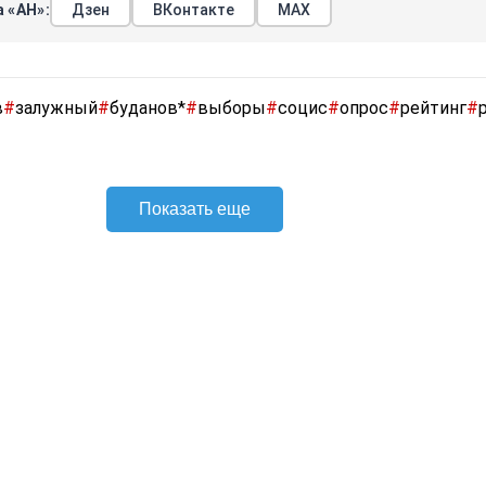
 «АН»:
Дзен
ВКонтакте
МАХ
в
#
залужный
#
буданов*
#
выборы
#
социс
#
опрос
#
рейтинг
#
Показать еще