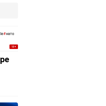
le
#
нато
13+
уре