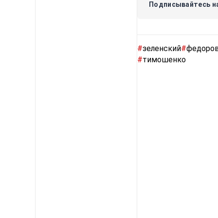
Подписывайтесь на
#
зеленский
#
федоро
#
тимошенко