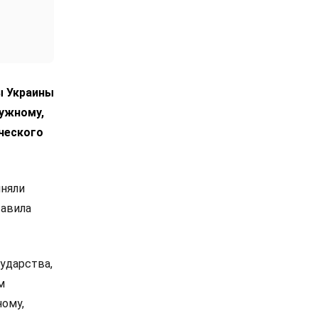
ы Украины
лужному,
ческого
иняли
тавила
ударства,
м
ному,