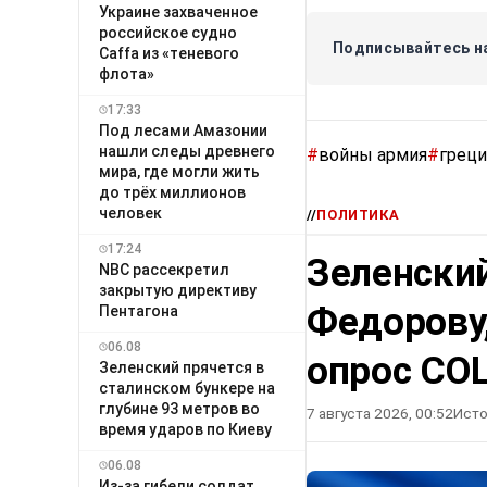
Украине захваченное
российское судно
Подписывайтесь на
Caffa из «теневого
флота»
17:33
Под лесами Амазонии
нашли следы древнего
#
войны армия
#
греци
мира, где могли жить
до трёх миллионов
человек
//
ПОЛИТИКА
17:24
Зеленский
NBC рассекретил
закрытую директиву
Федорову
Пентагона
06.08
опрос СО
Зеленский прячется в
сталинском бункере на
глубине 93 метров во
7 августа 2026, 00:52
Исто
время ударов по Киеву
06.08
Из-за гибели солдат