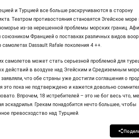
цией и Турцией все больше раскручиваются в сторону
кта. Театром противостояния становятся Эгейское море 
оморье из-за нерешенной проблемы морских границ. Аф
 союзником Францией о поставках различных видов воор
 самолетах Dassault Rafale поколения 4 ++.
ких самолетов может стать серьезной проблемой для туре
вых действий в воздухе над Эгейским и Средиземным мор
заявляли, что обе страны уже достигли соглашения о про
тя это пока не подтверждено и кажется довольно сомнит
овато. Впрочем, 18 истребителей – это не бог весь что, м
ая эскадрилья. Грекам понадобится нечто большее, чтобы
нное превосходство над Турцией.
Подел