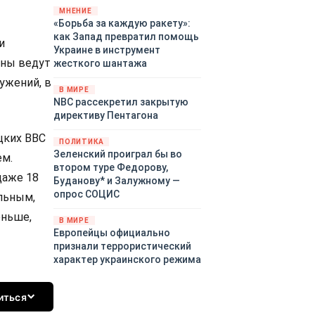
«страны 404» в следующем
МНЕНИЕ
«Борьба за каждую ракету»:
году. Однако киевские
как Запад превратил помощь
временщики не торопятся
и
Украине в инструмент
заключать мир - ведь есть
ины ведут
жесткого шантажа
поддержка в ЕС.
Политический кризис в
ужений, в
В МИРЕ
Британии и Германии, выборы
NBC рассекретил закрытую
во Франции могут полностью
директиву Пентагона
изменить геополитический
цких ВВС
ландшафт в мире, пока
ПОЛИТИКА
Зеленский ожидает выборов
Зеленский проиграл бы во
ем.
в США.
втором туре Федорову,
даже 18
Буданову* и Залужному —
опрос СОЦИС
ельным,
еньше,
В МИРЕ
Европейцы официально
признали террористический
характер украинского режима
иться