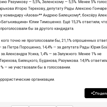
ию Разумкову — 5,5%, Зеленскому — 5,5%. Менее 5% голо
арькова Игорю Терехову, депутату Рады Алексею Гончаре
у командиру «Азова»** Андрею Билецкому*, боксёру Алек
 «Батькивщина» Юлии Тимошенко. Ещё 15,3% ответили, что
 проголосовали бы за другого кандидата.
а кого точно не проголосовали бы, 21,1% опрошенных ответ
 — за Петра Порошенко, 14,4% — за депутата Рады Юрия Бо
 за Александра Усика, 1,4% — за Залужного. Менее 1% не
Терехова, Билецкого, Буданова, Разумкова. 14,9% ответили
,1% — не участвовали бы в голосовании.
террористические организации.
Подел