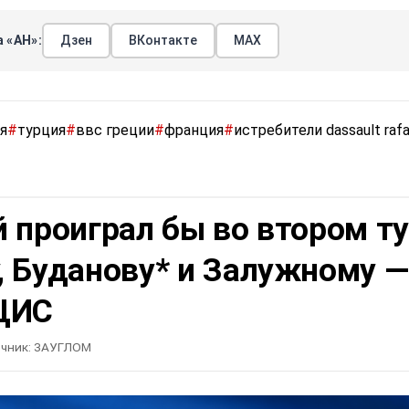
 «АН»:
Дзен
ВКонтакте
МАХ
я
#
турция
#
ввс греции
#
франция
#
истребители dassault rafa
 проиграл бы во втором т
, Буданову* и Залужному —
ЦИС
чник:
ЗАУГЛОМ