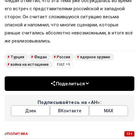
Фидан отметил, что эта тема уже обсуждалась во время
его встреч с представителями российской и западной
сторон. Он считает сложившуюся ситуацию весьма
опасной и напомнил, что многие сценарии, которые
раньше считались абсолютно невозможными, в итоге всё
же реализовывались.
Турция
Фидан
Россия
ядерное оружие
#
#
#
#
война на истощение
#
ЕЩЕ +5
Поделиться
Подписывайтесь на «АН»:
Дзен
ВКонтакте
МАХ
//
ПОЛИТИКА
13+