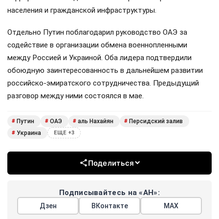
населения и гражданской инфраструктуры.
Отдельно Путин поблагодарил руководство ОАЭ за
содействие в организации обмена военнопленными
между Россией и Украиной. Оба лидера подтвердили
обоюдную заинтересованность в дальнейшем развитии
российско-эмиратского сотрудничества. Предыдущий
разговор между ними состоялся в мае.
Путин
ОАЭ
аль Нахайян
Персидский залив
#
#
#
#
Украина
#
ЕЩЕ +3
Поделиться
Подписывайтесь на «АН»:
Дзен
ВКонтакте
МАХ