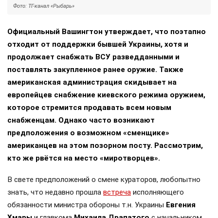
Фото: ТГ-канал «Рыбарь»
Официальный Вашингтон утверждает, что поэтапно
отходит от поддержки бывшей Украины, хотя и
продолжает снабжать ВСУ разведданными и
поставлять закупленное ранее оружие. Также
американская администрация скидывает на
европейцев снабжение киевского режима оружием,
которое стремится продавать всем новым
снабженцам. Однако часто возникают
предположения о возможном «сменщике»
американцев на этом позорном посту. Рассмотрим,
кто же рвётся на место «миротворцев».
В свете предположений о смене кураторов, любопытно
знать, что недавно прошла
встреча
исполняющего
обязанности министра обороны т.н. Украины
Евгения
Хмары
и главкома
Михаила Драпатого
с начальником