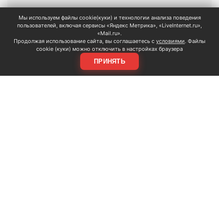
Мы используем файлы cookie(куки) и технологии анализа поведения
пользователей, включая сервисы «Яндекс Метрика», «LiveInternet.ru»,
«Mail.ru».
Продолжая использование сайта, вы соглашаетесь с
условиями
. Файлы
АРГУМЕНТЫ
cookie (куки) можно отключить в настройках браузера
НЕДЕЛИ
ПРИНЯТЬ
© 2026
Все права защищены
+7 (495) 981-68-36
anonline@argumenti.ru
ПОЛИТИКА
ЭКОНОМИКА
В МИРЕ
ОБЩЕСТВО
ШОУБИЗ
СПОРТ
ЗДОРОВЬЕ
ЛАЙФСТАЙЛ
ТУРИЗМ
КУЛЬТУРА
ПРАВОВЕД
ГОРОД М
САД-ОГОРОД
ИСТОРИЯ
ОБРАЗОВАНИЕ
АРМИЯ
ХАЙТЕК
СКАНДАЛ
Об издании
Главная
Все новости
Авторы
Новости партнеров
Учредитель: ООО «ИЦТ и ИЭТ»
Издатель: ООО «Медианет»
Главный редактор печатной версии: Угланов Андрей Иванович