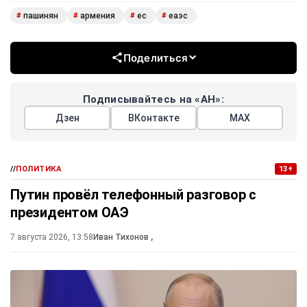
пашинян
армения
ес
еаэс
#
#
#
#
Поделиться
Подписывайтесь на «АН»:
Дзен
ВКонтакте
МАХ
//
ПОЛИТИКА
13+
Путин провёл телефонный разговор с
президентом ОАЭ
7 августа 2026, 13:58
Иван Тихонов
,