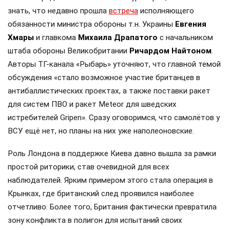
знать, что недавно прошла
встреча
исполняющего
обязанности министра обороны т.н. Украины
Евгения
Хмары
и главкома
Михаила Драпатого
с начальником
штаба обороны Великобритании
Ричардом Найтоном
.
Авторы ТГ-канала «Рыбарь» уточняют, что главной темой
обсуждения «стало возможное участие британцев в
антибаллистических проектах, а также поставки ракет
для систем ПВО и ракет Meteor для шведских
истребителей Gripen». Сразу оговоримся, что самолётов у
ВСУ ещё нет, но планы на них уже наполеоновские.
Роль Лондона в поддержке Киева давно вышла за рамки
простой риторики, став очевидной для всех
наблюдателей. Ярким примером этого стала операция в
Крынках, где британский след проявился наиболее
отчетливо. Более того, Британия фактически превратила
зону конфликта в полигон для испытаний своих