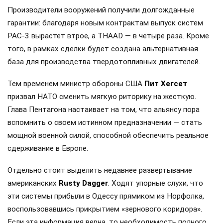
Производители вооружений получили долгожданные
гарантии: благодаря новым контрактам выпуск систем
PAC-3 вырастет втрое, а THAAD — в четыре раза. Кроме
того, в рамках сделки будет создана альтернативная
база для производства твердотопливных двигателей.
Тем временем министр обороны США
Пит Хегсет
призвал НАТО сменить мягкую риторику на жесткую.
Глава Пентагона настаивает на том, что альянсу пора
вспомнить о своем истинном предназначении — стать
мощной военной силой, способной обеспечить реальное
сдерживание в Европе.
Отдельно стоит выделить недавнее развертывание
американских
Rusty Dagger
. Ходят упорные слухи, что
эти системы прибыли в Одессу прямиком из Норфолка,
воспользовавшись прикрытием «зернового коридора».
Если эта информация верна, то необходимость полного