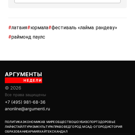
#
латвия
#
юрмала
#
фестиваль «лайма. рандеву»
#
раймонд паулс
АРГУМЕНТЫ
НЕДЕЛИ
© 2026
Все права защищены
+7 (495) 981-68-36
anonline@argumenti.ru
ПОЛИТИКА
ЭКОНОМИКА
В МИРЕ
ОБЩЕСТВО
ШОУБИЗ
СПОРТ
ЗДОРОВЬЕ
ЛАЙФСТАЙЛ
ТУРИЗМ
КУЛЬТУРА
ПРАВОВЕД
ГОРОД М
САД-ОГОРОД
ИСТОРИЯ
ОБРАЗОВАНИЕ
АРМИЯ
ХАЙТЕК
СКАНДАЛ