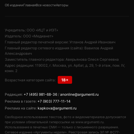
Об издании
Главная
Все новости
Авторы
Учредитель: ООО «ИЦТ и ИЭТ»
Издатель: ООО «Медианет»
Главный редактор печатной версии: Угланов Андрей Иванович
Главный редактор сетевого издания (сайта): Вавилов Андрей
Александрович
Заместитель главного редактора: Аверьянова Олеся Сергеевна
Адрес редакции: 119002, г. Москва, ул. Арбат, д. 29, 1-й этаж, пом. IV,
комн. 2
18+
Возрастная категория сайта:
Редакция:
+7 (495) 981-68-36
/
anonline@argumenti.ru
Реклама в газете:
+7 (903) 777-11-14
Реклама на сайте:
kapkova@argumenti.ru
Свободное использование текстов, фото и видеоматериалов допускается
при условии обязательной гиперссылки на www.argumenti.ru.
Использование в печатных СМИ — только с письменного разрешения.
Сетевое издание «Аргументы недели». Реестровая запись ЭЛ № ФС77-