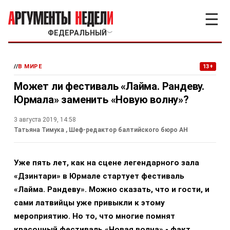
☰
ФЕДЕРАЛЬНЫЙ
﹀
//
В МИРЕ
13+
Может ли фестиваль «Лайма. Рандеву.
Юрмала» заменить «Новую волну»?
3 августа 2019, 14:58
Татьяна Тимука
, Шеф-редактор балтийского бюро АН
Уже пять лет, как на сцене легендарного зала
«Дзинтари» в Юрмале стартует фестиваль
«Лайма. Рандеву». Можно сказать, что и гости, и
сами латвийцы уже привыкли к этому
мероприятию. Но то, что многие помнят
красочный фестиваль «Новая волна» - факт.