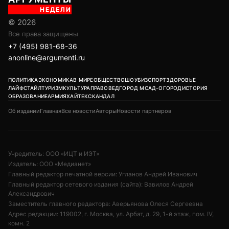
НЕДЕЛИ
© 2026
Все права защищены
+7 (495) 981-68-36
anonline@argumenti.ru
ПОЛИТИКА
ЭКОНОМИКА
В МИРЕ
ОБЩЕСТВО
ШОУБИЗ
СПОРТ
ЗДОРОВЬЕ
ЛАЙФСТАЙЛ
ТУРИЗМ
КУЛЬТУРА
ПРАВОВЕД
ГОРОД М
САД-ОГОРОД
ИСТОРИЯ
ОБРАЗОВАНИЕ
АРМИЯ
ХАЙТЕК
СКАНДАЛ
Об издании
Главная
Все новости
Авторы
Новости партнеров
Учредитель: ООО «ИЦТ и ИЭТ»
Издатель: ООО «Медианет»
Главный редактор печатной версии: Угланов Андрей Иванович
Главный редактор сетевого издания (сайта): Вавилов Андрей
Александрович
Заместитель главного редактора: Аверьянова Олеся Сергеевна
Адрес редакции: 119002, г. Москва, ул. Арбат, д. 29, 1-й этаж, пом. IV,
комн. 2