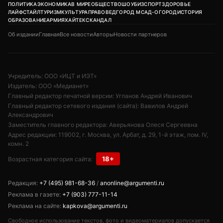
ПОЛИТИКА
ЭКОНОМИКА
В МИРЕ
ОБЩЕСТВО
ШОУБИЗ
СПОРТ
ЗДОРОВЬЕ
ЛАЙФСТАЙЛ
ТУРИЗМ
КУЛЬТУРА
ПРАВОВЕД
ГОРОД М
САД-ОГОРОД
ИСТОРИЯ
ОБРАЗОВАНИЕ
АРМИЯ
ХАЙТЕК
СКАНДАЛ
Об издании
Главная
Все новости
Авторы
Новости партнеров
Учредитель: ООО «ИЦТ и ИЭТ»
Издатель: ООО «Медианет»
Главный редактор печатной версии: Угланов Андрей Иванович
Главный редактор сетевого издания (сайта): Вавилов Андрей
Александрович
Заместитель главного редактора: Аверьянова Олеся Сергеевна
Адрес редакции: 119002, г. Москва, ул. Арбат, д. 29, 1-й этаж, пом. IV,
комн. 2
18+
Возрастная категория сайта:
Редакция:
+7 (495) 981-68-36
/
anonline@argumenti.ru
Реклама в газете:
+7 (903) 777-11-14
Реклама на сайте:
kapkova@argumenti.ru
Свободное использование текстов, фото и видеоматериалов допускается