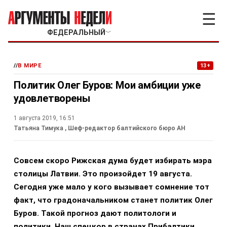
☰
ФЕДЕРАЛЬНЫЙ
﹀
//
В МИРЕ
13+
Политик Олег Буров: Мои амбиции уже
удовлетворены
1 августа 2019, 16:51
Татьяна Тимука
, Шеф-редактор балтийского бюро АН
Совсем скоро Рижская дума будет избирать мэра
столицы Латвии. Это произойдет 19 августа.
Сегодня уже мало у кого вызывает сомнение тот
факт, что градоначальником станет политик Олег
Буров. Такой прогноз дают политологи и
политики. Наш спецкор в странах Прибалтики