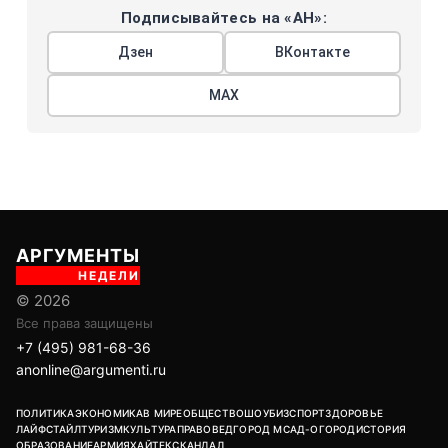
Подписывайтесь на «АН»:
Дзен
ВКонтакте
МАХ
АРГУМЕНТЫ
НЕДЕЛИ
© 2026
Все права защищены
+7 (495) 981-68-36
anonline@argumenti.ru
ПОЛИТИКА
ЭКОНОМИКА
В МИРЕ
ОБЩЕСТВО
ШОУБИЗ
СПОРТ
ЗДОРОВЬЕ
ЛАЙФСТАЙЛ
ТУРИЗМ
КУЛЬТУРА
ПРАВОВЕД
ГОРОД М
САД-ОГОРОД
ИСТОРИЯ
ОБРАЗОВАНИЕ
АРМИЯ
ХАЙТЕК
СКАНДАЛ