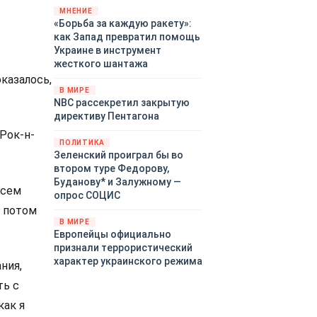
«страны 404» в следующем
МНЕНИЕ
«Борьба за каждую ракету»:
году. Однако киевские
как Запад превратил помощь
временщики не торопятся
Украине в инструмент
заключать мир - ведь есть
жесткого шантажа
поддержка в ЕС.
казалось,
Политический кризис в
В МИРЕ
Британии и Германии, выборы
NBC рассекретил закрытую
во Франции могут полностью
директиву Пентагона
изменить геополитический
Рок-н-
ландшафт в мире, пока
ПОЛИТИКА
Зеленский ожидает выборов
Зеленский проиграл бы во
в США.
втором туре Федорову,
Буданову* и Залужному —
всем
опрос СОЦИС
, потом
В МИРЕ
Европейцы официально
признали террористический
характер украинского режима
ния,
ть с
как я