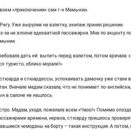
 своем «приключении» сам г-н Мамыкин.
Ригу. Уже вырулив на взлетку, экипаж принял решение
з-за не вполне адекватной пассажирки. Мне по акценту по
умынии.
ребовала дать ей выпить перед взлетом, потом кричала: «
со туристо, облико морале!»
стюарда и стюардессы, успокаивать дамочку уже стали 
ан. Вначале мадам сказала, что не понимает по-английски
н в салоне не нашлось.
тро. Мадам, уходя, пожелала всем «Чаоо!» Помимо опозда
ассажирами времени, нервов, стюарду пришлось проверя
вшиеся чемоданы на борту – такая инструкция. А потом, 