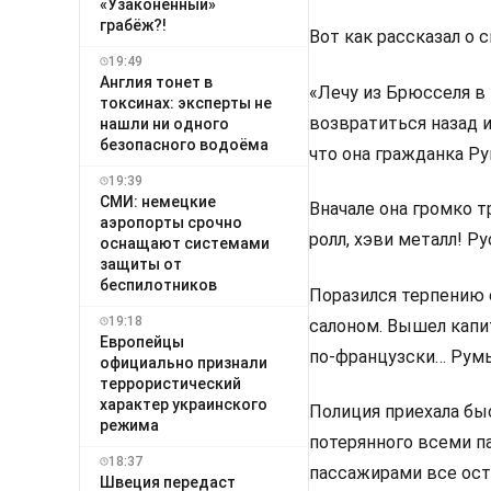
«Узаконенный»
грабёж?!
Вот как рассказал о
19:49
Англия тонет в
«Лечу из Брюсселя в 
токсинах: эксперты не
возвратиться назад и
нашли ни одного
безопасного водоёма
что она гражданка Р
19:39
СМИ: немецкие
Вначале она громко т
аэропорты срочно
ролл, хэви металл! Ру
оснащают системами
защиты от
беспилотников
Поразился терпению 
19:18
салоном. Вышел капит
Европейцы
по-французски… Румы
официально признали
террористический
характер украинского
Полиция приехала быс
режима
потерянного всеми п
18:37
пассажирами все оста
Швеция передаст