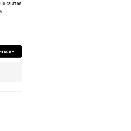
Не считая
а,
иться