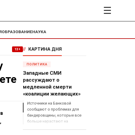
☰
Я
ОБРАЗОВАНИЕ
НАУКА
//
КАРТИНА ДНЯ
13+
у
ПОЛИТИКА
Западные СМИ
ете
рассуждают о
медленной смерти
«коалиции желающих»
Источники на Банковой
сообщают о проблемах для
 в
бандеровщины, которые все
,
больше нарастают на
международном поле, что
сильно ударит по позициям