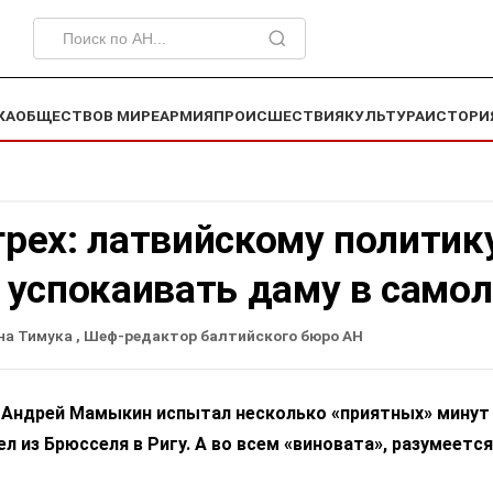
КА
ОБЩЕСТВО
В МИРЕ
АРМИЯ
ПРОИСШЕСТВИЯ
КУЛЬТУРА
ИСТОРИ
 грех: латвийскому политик
 успокаивать даму в самол
на Тимука
, Шеф-редактор балтийского бюро АН
 Андрей Мамыкин испытал несколько «приятных» минут
л из Брюсселя в Ригу. А во всем «виновата», разумеется