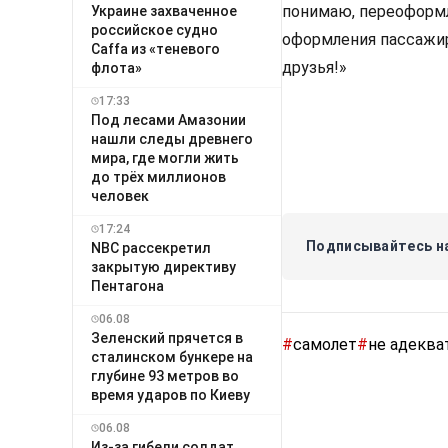
понимаю, переоформл
Украине захваченное
российское судно
оформления пассажир
Caffa из «теневого
друзья!»
флота»
17:33
Под лесами Амазонии
нашли следы древнего
мира, где могли жить
до трёх миллионов
человек
17:24
Подписывайтесь на
NBC рассекретил
закрытую директиву
Пентагона
06.08
Зеленский прячется в
#
самолет
#
не адеква
сталинском бункере на
глубине 93 метров во
время ударов по Киеву
06.08
Из-за гибели солдат