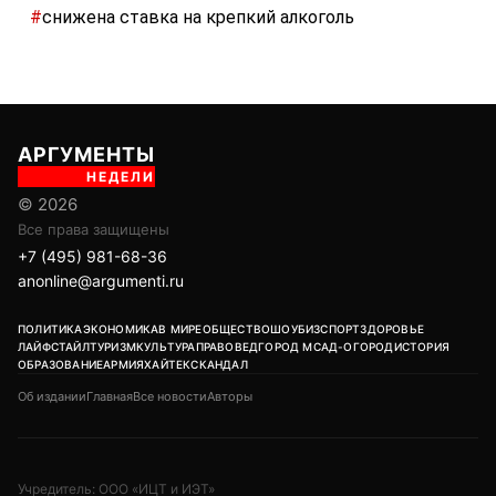
#
снижена ставка на крепкий алкоголь
АРГУМЕНТЫ
НЕДЕЛИ
© 2026
Все права защищены
+7 (495) 981-68-36
anonline@argumenti.ru
ПОЛИТИКА
ЭКОНОМИКА
В МИРЕ
ОБЩЕСТВО
ШОУБИЗ
СПОРТ
ЗДОРОВЬЕ
ЛАЙФСТАЙЛ
ТУРИЗМ
КУЛЬТУРА
ПРАВОВЕД
ГОРОД М
САД-ОГОРОД
ИСТОРИЯ
ОБРАЗОВАНИЕ
АРМИЯ
ХАЙТЕК
СКАНДАЛ
Об издании
Главная
Все новости
Авторы
Учредитель: ООО «ИЦТ и ИЭТ»