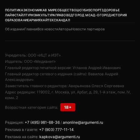
ПОЛИТИКА
ЭКОНОМИКА
В МИРЕ
ОБЩЕСТВО
ШОУБИЗ
СПОРТ
ЗДОРОВЬЕ
ЛАЙФСТАЙЛ
ТУРИЗМ
КУЛЬТУРА
ПРАВОВЕД
ГОРОД М
САД-ОГОРОД
ИСТОРИЯ
ОБРАЗОВАНИЕ
АРМИЯ
ХАЙТЕК
СКАНДАЛ
Об издании
Главная
Все новости
Авторы
Новости партнеров
Учредитель: ООО «ИЦТ и ИЭТ»
Издатель: ООО «Медианет»
Главный редактор печатной версии: Угланов Андрей Иванович
Главный редактор сетевого издания (сайта): Вавилов Андрей
Александрович
Заместитель главного редактора: Аверьянова Олеся Сергеевна
Адрес редакции: 119002, г. Москва, ул. Арбат, д. 29, 1-й этаж, пом. IV,
комн. 2
18+
Возрастная категория сайта:
Редакция:
+7 (495) 981-68-36
/
anonline@argumenti.ru
Реклама в газете:
+7 (903) 777-11-14
Реклама на сайте:
kapkova@argumenti.ru