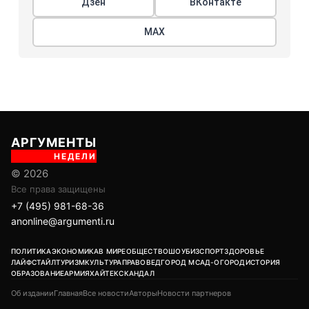
Дзен
ВКонтакте
МАХ
АРГУМЕНТЫ
НЕДЕЛИ
© 2026
Все права защищены
+7 (495) 981-68-36
anonline@argumenti.ru
ПОЛИТИКА
ЭКОНОМИКА
В МИРЕ
ОБЩЕСТВО
ШОУБИЗ
СПОРТ
ЗДОРОВЬЕ
ЛАЙФСТАЙЛ
ТУРИЗМ
КУЛЬТУРА
ПРАВОВЕД
ГОРОД М
САД-ОГОРОД
ИСТОРИЯ
ОБРАЗОВАНИЕ
АРМИЯ
ХАЙТЕК
СКАНДАЛ
Об издании
Главная
Все новости
Авторы
Новости партнеров