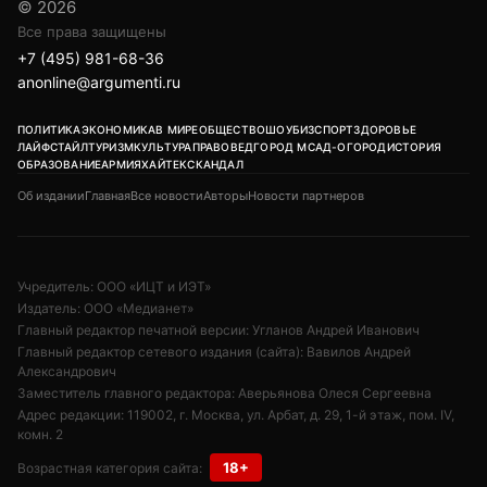
© 2026
Все права защищены
+7 (495) 981-68-36
anonline@argumenti.ru
ПОЛИТИКА
ЭКОНОМИКА
В МИРЕ
ОБЩЕСТВО
ШОУБИЗ
СПОРТ
ЗДОРОВЬЕ
ЛАЙФСТАЙЛ
ТУРИЗМ
КУЛЬТУРА
ПРАВОВЕД
ГОРОД М
САД-ОГОРОД
ИСТОРИЯ
ОБРАЗОВАНИЕ
АРМИЯ
ХАЙТЕК
СКАНДАЛ
Об издании
Главная
Все новости
Авторы
Новости партнеров
Учредитель: ООО «ИЦТ и ИЭТ»
Издатель: ООО «Медианет»
Главный редактор печатной версии: Угланов Андрей Иванович
Главный редактор сетевого издания (сайта): Вавилов Андрей
Александрович
Заместитель главного редактора: Аверьянова Олеся Сергеевна
Адрес редакции: 119002, г. Москва, ул. Арбат, д. 29, 1-й этаж, пом. IV,
комн. 2
18+
Возрастная категория сайта: