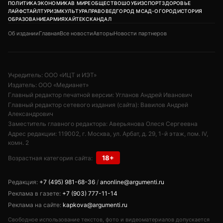
ПОЛИТИКА
ЭКОНОМИКА
В МИРЕ
ОБЩЕСТВО
ШОУБИЗ
СПОРТ
ЗДОРОВЬЕ
ЛАЙФСТАЙЛ
ТУРИЗМ
КУЛЬТУРА
ПРАВОВЕД
ГОРОД М
САД-ОГОРОД
ИСТОРИЯ
ОБРАЗОВАНИЕ
АРМИЯ
ХАЙТЕК
СКАНДАЛ
Об издании
Главная
Все новости
Авторы
Новости партнеров
Учредитель: ООО «ИЦТ и ИЭТ»
Издатель: ООО «Медианет»
Главный редактор печатной версии: Угланов Андрей Иванович
Главный редактор сетевого издания (сайта): Вавилов Андрей
Александрович
Заместитель главного редактора: Аверьянова Олеся Сергеевна
Адрес редакции: 119002, г. Москва, ул. Арбат, д. 29, 1-й этаж, пом. IV,
комн. 2
18+
Возрастная категория сайта:
Редакция:
+7 (495) 981-68-36
/
anonline@argumenti.ru
Реклама в газете:
+7 (903) 777-11-14
Реклама на сайте:
kapkova@argumenti.ru
Свободное использование текстов, фото и видеоматериалов допускается