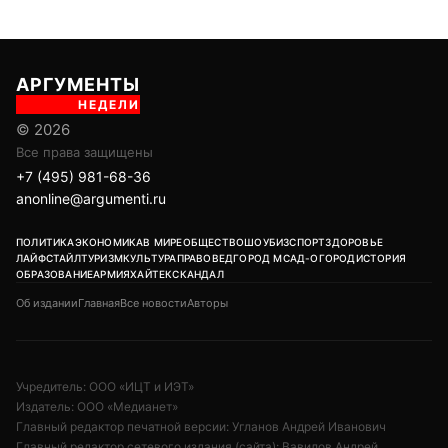
АРГУМЕНТЫ
НЕДЕЛИ
© 2026
Все права защищены
+7 (495) 981-68-36
anonline@argumenti.ru
ПОЛИТИКА
ЭКОНОМИКА
В МИРЕ
ОБЩЕСТВО
ШОУБИЗ
СПОРТ
ЗДОРОВЬЕ
ЛАЙФСТАЙЛ
ТУРИЗМ
КУЛЬТУРА
ПРАВОВЕД
ГОРОД М
САД-ОГОРОД
ИСТОРИЯ
ОБРАЗОВАНИЕ
АРМИЯ
ХАЙТЕК
СКАНДАЛ
Об издании
Главная
Все новости
Авторы
Учредитель: ООО «ИЦТ и ИЭТ»
Издатель: ООО «Медианет»
Главный редактор печатной версии: Угланов Андрей Иванович
Главный редактор сетевого издания (сайта): Вавилов Андрей