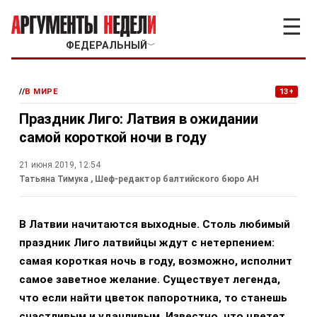
☰
ФЕДЕРАЛЬНЫЙ
﹀
//
В МИРЕ
13+
Праздник Лиго: Латвия в ожидании
самой короткой ночи в году
21 июня 2019, 12:54
Татьяна Тимука
, Шеф-редактор балтийского бюро АН
В Латвии начитаются выходные. Столь любимый
праздник Лиго латвийцы ждут с нетерпением:
самая короткая ночь в году, возможно, исполнит
самое заветное желание. Существует легенда,
что если найти цветок папоротника, то станешь
счастливым и удачливым. Известно, что цветет