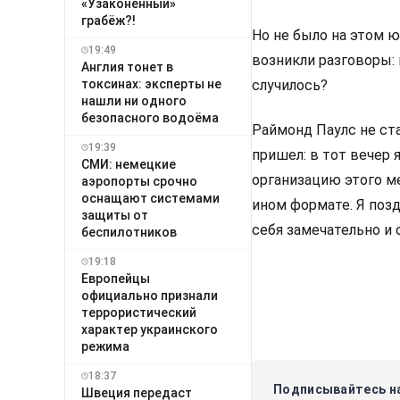
«Узаконенный»
грабёж?!
Но не было на этом ю
19:49
возникли разговоры:
Англия тонет в
токсинах: эксперты не
случилось?
нашли ни одного
безопасного водоёма
Раймонд Паулс не ста
19:39
пришел: в тот вечер 
СМИ: немецкие
организацию этого м
аэропорты срочно
оснащают системами
ином формате. Я позд
защиты от
себя замечательно и
беспилотников
19:18
Европейцы
официально признали
террористический
характер украинского
режима
18:37
Подписывайтесь на
Швеция передаст