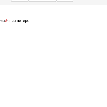
улс
#
янис петерс