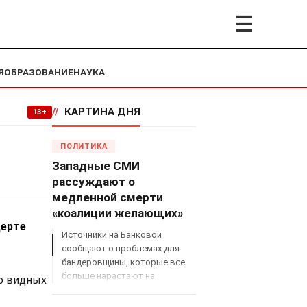
☰
Я
ОБРАЗОВАНИЕ
НАУКА
//
КАРТИНА ДНЯ
13+
ПОЛИТИКА
Западные СМИ
рассуждают о
медленной смерти
«коалиции желающих»
церте
Источники на Банковой
сообщают о проблемах для
бандеровщины, которые все
больше нарастают на
го видных
международном поле, что
сильно ударит по позициям