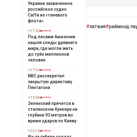
Украине захваченное
российское судно
Caffa из «теневого
флота»
#
латвия
#
раймонд па
17:33
НОВОЕ
Под лесами Амазонии
нашли следы древнего
мира, где могли жить
до трёх миллионов
человек
17:24
НОВОЕ
NBC рассекретил
закрытую директиву
Пентагона
13:56
НОВОЕ
Зеленский прячется в
сталинском бункере на
глубине 93 метров во
время ударов по Киеву
13:13
НОВОЕ
Из-за гибели солдат