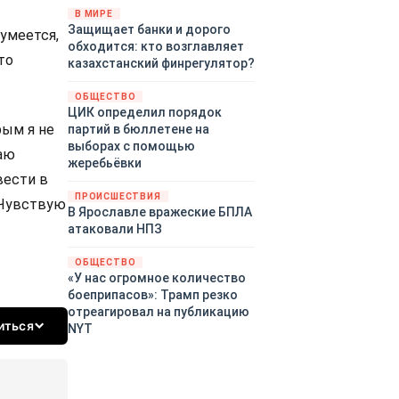
«страны 404» в следующем
В МИРЕ
Защищает банки и дорого
году. Однако киевские
зумеется,
обходится: кто возглавляет
временщики не торопятся
то
казахстанский финрегулятор?
заключать мир - ведь есть
поддержка в ЕС.
ОБЩЕСТВО
Политический кризис в
ЦИК определил порядок
Британии и Германии, выборы
рым я не
партий в бюллетене на
во Франции могут полностью
выборах с помощью
ваю
изменить геополитический
жеребьёвки
ландшафт в мире, пока
вести в
Зеленский ожидает выборов
ПРОИСШЕСТВИЯ
. Чувствую
в США.
В Ярославле вражеские БПЛА
атаковали НПЗ
ОБЩЕСТВО
«У нас огромное количество
боеприпасов»: Трамп резко
отреагировал на публикацию
иться
NYT