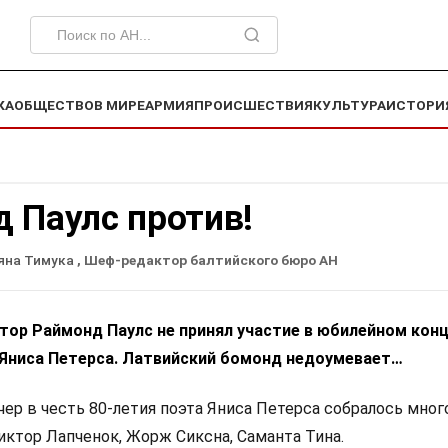
КА
ОБЩЕСТВО
В МИРЕ
АРМИЯ
ПРОИСШЕСТВИЯ
КУЛЬТУРА
ИСТОРИ
 Паулс против!
яна Тимука
, Шеф-редактор балтийского бюро АН
тор Раймонд Паулс не принял участие в юбилейном кон
а Яниса Петерса. Латвийский бомонд недоумевает…
ер в честь 80-летия поэта Яниса Петерса собралось мно
иктор Лапченок, Жорж Сиксна, Саманта Тина.