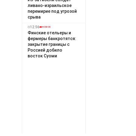
ливано-израильское
перемирие под угрозой
срыва
12:56
НОВОЕ
Финские отельеры и
фермеры банкротятся:
закрытие границы с
Россией добило
восток Суоми