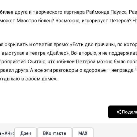
билее друга и творческого партнера Раймонда Паулса. Ра
 может Маэстро болен? Возможно, игнорирует Петерса? Ч
л скрывать и ответил прямо: «Есть две причины, по кото
я выступал в театре «Дайлес». Во-вторых, я не поддержи
ероприятия. Считаю, что юбилей Петерса можно было про
равил друга. А все эти разговоры о здоровье – неправда
 отдыхаю в своем доме».
Подел
 «АН»:
Дзен
ВКонтакте
МАХ