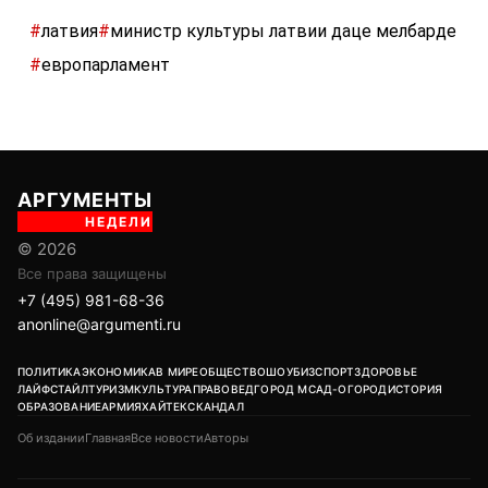
#
латвия
#
министр культуры латвии даце мелбарде
#
европарламент
АРГУМЕНТЫ
НЕДЕЛИ
© 2026
Все права защищены
+7 (495) 981-68-36
anonline@argumenti.ru
ПОЛИТИКА
ЭКОНОМИКА
В МИРЕ
ОБЩЕСТВО
ШОУБИЗ
СПОРТ
ЗДОРОВЬЕ
ЛАЙФСТАЙЛ
ТУРИЗМ
КУЛЬТУРА
ПРАВОВЕД
ГОРОД М
САД-ОГОРОД
ИСТОРИЯ
ОБРАЗОВАНИЕ
АРМИЯ
ХАЙТЕК
СКАНДАЛ
Об издании
Главная
Все новости
Авторы