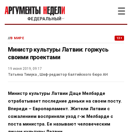
☰
ФЕДЕРАЛЬНЫЙ
﹀
//
В МИРЕ
13+
Министр культуры Латвии: горжусь
своими проектами
19 июня 2019, 09:17
Татьяна Тимука
, Шеф-редактор балтийского бюро АН
Министр культуры Латвии Даце Мелбарде
отрабатывает последние деньки на своем посту.
Впереди – Европарламент. Жители Латвии с
сожалением восприняли уход г-ж Мелбарде с
поста министра. Ее называют человеческим
лицом культуры Латвии.