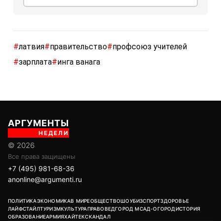
#
латвия
#
правительство
#
профсоюз учителей
#
зарплата
#
инга ванага
АРГУМЕНТЫ
НЕДЕЛИ
© 2026
Все права защищены
+7 (495) 981-68-36
anonline@argumenti.ru
ПОЛИТИКА
ЭКОНОМИКА
В МИРЕ
ОБЩЕСТВО
ШОУБИЗ
СПОРТ
ЗДОРОВЬЕ
ЛАЙФСТАЙЛ
ТУРИЗМ
КУЛЬТУРА
ПРАВОВЕД
ГОРОД М
САД-ОГОРОД
ИСТОРИЯ
ОБРАЗОВАНИЕ
АРМИЯ
ХАЙТЕК
СКАНДАЛ