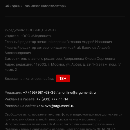
Об издании
Главная
Все новости
Авторы
Учредитель: ООО «ИЦТ и ИЭТ»
Издатель: ООО «Медианет»
Главный редактор печатной версии: Угланов Андрей Иванович
Главный редактор сетевого издания (сайта): Вавилов Андрей
Александрович
Заместитель главного редактора: Аверьянова Олеся Сергеевна
Адрес редакции: 119002, г. Москва, ул. Арбат, д. 29, 1-й этаж, пом. IV,
комн. 2
18+
Возрастная категория сайта:
Редакция:
+7 (495) 981-68-36
/
anonline@argumenti.ru
Реклама в газете:
+7 (903) 777-11-14
Реклама на сайте:
kapkova@argumenti.ru
Свободное использование текстов, фото и видеоматериалов допускается
при условии обязательной гиперссылки на www.argumenti.ru.
Использование в печатных СМИ — только с письменного разрешения.
Сетевое издание «Аргументы недели». Реестровая запись ЭЛ № ФС77-