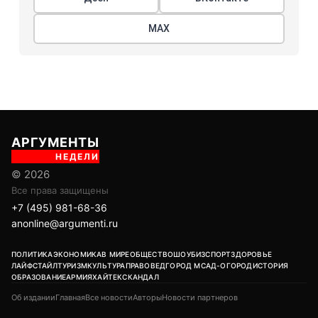
МАХ
АРГУМЕНТЫ
НЕДЕЛИ
© 2026
Все права защищены
+7 (495) 981-68-36
anonline@argumenti.ru
ПОЛИТИКА
ЭКОНОМИКА
В МИРЕ
ОБЩЕСТВО
ШОУБИЗ
СПОРТ
ЗДОРОВЬЕ
ЛАЙФСТАЙЛ
ТУРИЗМ
КУЛЬТУРА
ПРАВОВЕД
ГОРОД М
САД-ОГОРОД
ИСТОРИЯ
ОБРАЗОВАНИЕ
АРМИЯ
ХАЙТЕК
СКАНДАЛ
Об издании
Главная
Все новости
Авторы
Новости партнеров