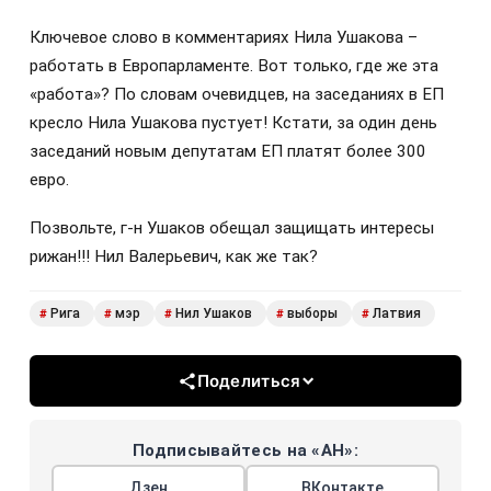
Ключевое слово в комментариях Нила Ушакова –
работать в Европарламенте. Вот только, где же эта
«работа»? По словам очевидцев, на заседаниях в ЕП
кресло Нила Ушакова пустует! Кстати, за один день
заседаний новым депутатам ЕП платят более 300
евро.
Позвольте, г-н Ушаков обещал защищать интересы
рижан!!! Нил Валерьевич, как же так?
Рига
мэр
Нил Ушаков
выборы
Латвия
#
#
#
#
#
Поделиться
Подписывайтесь на «АН»:
Дзен
ВКонтакте