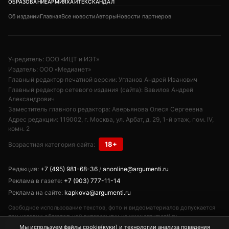
ОБРАЗОВАНИЕ
АРМИЯ
ХАЙТЕК
СКАНДАЛ
Об издании
Главная
Все новости
Авторы
Новости партнеров
Учредитель: ООО «ИЦТ и ИЭТ»
Издатель: ООО «Медианет»
Главный редактор печатной версии: Угланов Андрей Иванович
Главный редактор сетевого издания (сайта): Вавилов Андрей
Александрович
Заместитель главного редактора: Аверьянова Олеся Сергеевна
Адрес редакции: 119002, г. Москва, ул. Арбат, д. 29, 1-й этаж, пом. IV,
комн. 2
18+
Возрастная категория сайта:
Редакция:
+7 (495) 981-68-36
/
anonline@argumenti.ru
Реклама в газете:
+7 (903) 777-11-14
Реклама на сайте:
kapkova@argumenti.ru
Свободное использование текстов, фото и видеоматериалов допускается
при условии обязательной гиперссылки на www.argumenti.ru.
Использование в печатных СМИ — только с письменного разрешения.
Мы используем файлы cookie(куки) и технологии анализа поведения