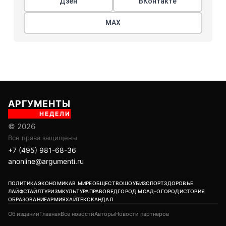
Дзен
ВКонтакте
МАХ
АРГУМЕНТЫ
НЕДЕЛИ
© 2026
Все права защищены
+7 (495) 981-68-36
anonline@argumenti.ru
ПОЛИТИКА
ЭКОНОМИКА
В МИРЕ
ОБЩЕСТВО
ШОУБИЗ
СПОРТ
ЗДОРОВЬЕ
ЛАЙФСТАЙЛ
ТУРИЗМ
КУЛЬТУРА
ПРАВОВЕД
ГОРОД М
САД-ОГОРОД
ИСТОРИЯ
ОБРАЗОВАНИЕ
АРМИЯ
ХАЙТЕК
СКАНДАЛ
Об издании
Главная
Все новости
Авторы
Новости партнеров