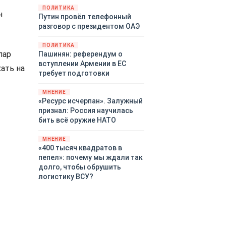
закупленное ранее оружие.
ПОЛИТИКА
н
Путин провёл телефонный
Также американская
разговор с президентом ОАЭ
администрация скидывает на
европейцев снабжение
ПОЛИТИКА
киевского режима оружием,
пар
Пашинян: референдум о
которое стремится продавать
вступлении Армении в ЕС
ать на
всем новым снабженцам.
требует подготовки
Однако часто возникают
предположения о возможном
МНЕНИЕ
«сменщике» американцев на
«Ресурс исчерпан». Залужный
этом позорном посту.
признал: Россия научилась
Рассмотрим, кто же рвётся на
бить всё оружие НАТО
место «миротворцев».
МНЕНИЕ
«400 тысяч квадратов в
пепел»: почему мы ждали так
долго, чтобы обрушить
логистику ВСУ?