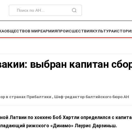
КА
ОБЩЕСТВО
В МИРЕ
АРМИЯ
ПРОИСШЕСТВИЯ
КУЛЬТУРА
ИСТОРИ
акии: выбран капитан сбо
ор в странах Прибалтики
, Шеф-редактор балтийского бюро АН
ной Латвии по хоккею Боб Хартли определился с капит
ападающий рижского «Динамо» Лаурис Дарзиньш.