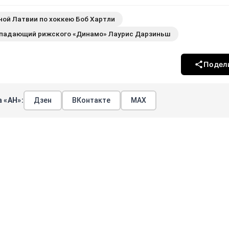
ной Латвии по хоккею Боб Хартли
ападающий рижского «Динамо» Лаурис Дарзиньш
Подел
 «АН»:
Дзен
ВКонтакте
МАХ