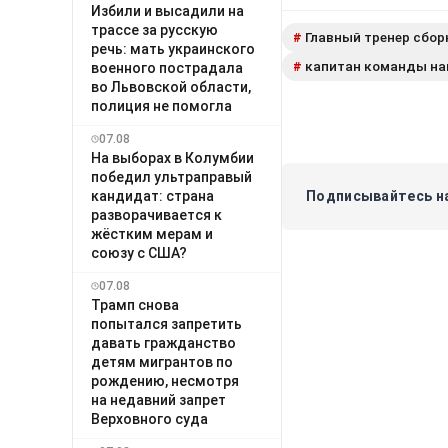
Избили и высадили на
трассе за русскую
Главный тренер сбор
#
речь: мать украинского
капитан команды н
#
военного пострадала
во Львовской области,
полиция не помогла
07.08
На выборах в Колумбии
победил ультраправый
кандидат: страна
Подписывайтесь на
разворачивается к
жёстким мерам и
союзу с США?
07.08
Трамп снова
попытался запретить
давать гражданство
детям мигрантов по
рождению, несмотря
на недавний запрет
Верховного суда