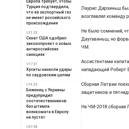
Европа требует, чтобы
Турция подтвердила,
Лаурис Дарзиньш был
что ее экспортный газ
возглавлял команду 
не имеет российского
происхождения
Не было сомнений, ч
21:33
Сенат США одобрил
Даугавиньш, но форва
законопроект о новых
ЧМ.
антироссийских
санкциях
Ассистентами капита
17:21
нападающий Роберт Б
Хуситы нанесли удары
по саудовским целям
Сборная Латвии поеха
16:22
Беженец с Украины
защитников и пятнад
предупредил
соотечественников:
без штампа
На ЧМ-2018 сборная 
военкомата в Европу
не пустят
07.08