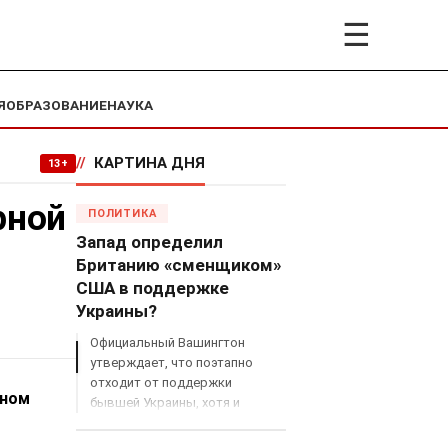
☰
Я
ОБРАЗОВАНИЕ
НАУКА
//
КАРТИНА ДНЯ
13+
рной
ПОЛИТИКА
Запад определил
Британию «сменщиком»
США в поддержке
Украины?
Официальный Вашингтон
утверждает, что поэтапно
отходит от поддержки
аном
бывшей Украины, хотя и
продолжает снабжать ВСУ
разведданными и поставлять