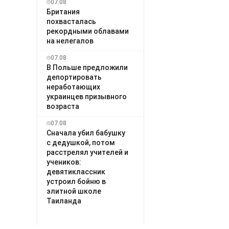
07.08
Британия
похвасталась
рекордными облавами
на нелегалов
07.08
В Польше предложили
депортировать
неработающих
украинцев призывного
возраста
07.08
Сначала убил бабушку
с дедушкой, потом
расстрелял учителей и
учеников:
девятиклассник
устроил бойню в
элитной школе
Таиланда