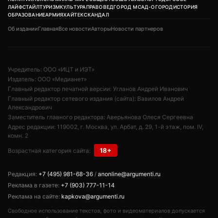
ЛАЙФСТАЙЛ
ТУРИЗМ
КУЛЬТУРА
ПРАВОВЕД
ГОРОД М
САД-ОГОРОД
ИСТОРИЯ
ОБРАЗОВАНИЕ
АРМИЯ
ХАЙТЕК
СКАНДАЛ
Об издании
Главная
Все новости
Авторы
Новости партнеров
Учредитель: ООО «ИЦТ и ИЭТ»
Издатель: ООО «Медианет»
Главный редактор печатной версии: Угланов Андрей Иванович
Главный редактор сетевого издания (сайта): Вавилов Андрей
Александрович
Заместитель главного редактора: Аверьянова Олеся Сергеевна
Адрес редакции: 119002, г. Москва, ул. Арбат, д. 29, 1-й этаж, пом. IV,
комн. 2
18+
Возрастная категория сайта:
Редакция:
+7 (495) 981-68-36
/
anonline@argumenti.ru
Реклама в газете:
+7 (903) 777-11-14
Реклама на сайте:
kapkova@argumenti.ru
Свободное использование текстов, фото и видеоматериалов допускается