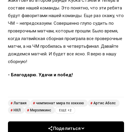
жакетов» во втором раунде Кубка Стэнли и теперь в
составе нашей команды. Это понятно, что эти ребята
будут фаворитами нашей команды. Еще раз скажу, что
ЧМ – непредсказуем. Совершенно глупо судить по
проверочным матчам, которые прошли. Было время,
когда латвийская сборная проиграла все проверочные
матчи, а на ЧМ пробилась в четвертьфинал. Давайте
дождемся матчей. И будет все ясно. Я верю в нашу
сборную!
- Благодарю. Удачи и побед!
Латвия
чемпионат мира по хоккею
Артис Аболс
#
#
#
НХЛ
Мерзликинс
#
#
ЕЩЕ +2
Поделиться