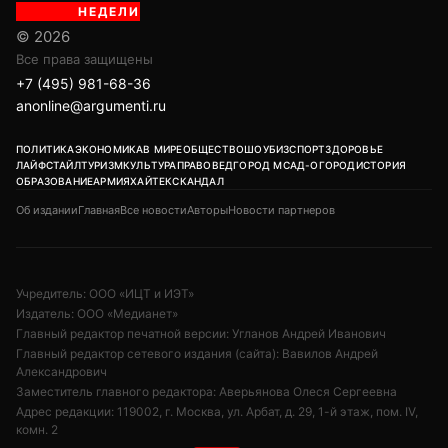
НЕДЕЛИ
© 2026
Все права защищены
+7 (495) 981-68-36
anonline@argumenti.ru
ПОЛИТИКА
ЭКОНОМИКА
В МИРЕ
ОБЩЕСТВО
ШОУБИЗ
СПОРТ
ЗДОРОВЬЕ
ЛАЙФСТАЙЛ
ТУРИЗМ
КУЛЬТУРА
ПРАВОВЕД
ГОРОД М
САД-ОГОРОД
ИСТОРИЯ
ОБРАЗОВАНИЕ
АРМИЯ
ХАЙТЕК
СКАНДАЛ
Об издании
Главная
Все новости
Авторы
Новости партнеров
Учредитель: ООО «ИЦТ и ИЭТ»
Издатель: ООО «Медианет»
Главный редактор печатной версии: Угланов Андрей Иванович
Главный редактор сетевого издания (сайта): Вавилов Андрей
Александрович
Заместитель главного редактора: Аверьянова Олеся Сергеевна
Адрес редакции: 119002, г. Москва, ул. Арбат, д. 29, 1-й этаж, пом. IV,
комн. 2