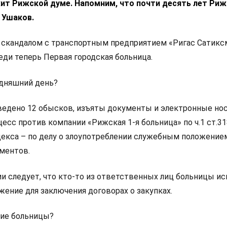
ит Рижской думе. Напомним, что почти десять лет Ри
 Ушаков.
м скандалом с транспортным предприятием «Ригас Сатикс
еди теперь Первая городская больница.
одняшний день?
ведено 12 обысков, изъяты документы и электронные нос
есс против компании «Рижская 1-я больница» по ч.1 ст.318
декса – по делу о злоупотреблении служебным положением
ументов.
и следует, что кто-то из ответственных лиц больницы ис
ение для заключения договорах о закупках.
ние больницы?