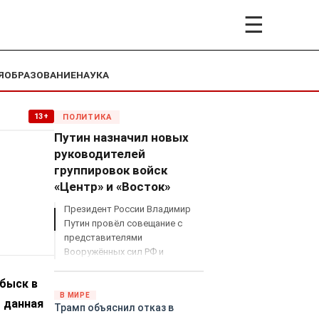
☰
Я
ОБРАЗОВАНИЕ
НАУКА
13+
ПОЛИТИКА
Путин назначил новых
руководителей
группировок войск
«Центр» и «Восток»
Президент России Владимир
Путин провёл совещание с
представителями
Вооружённых сил РФ и
объявил о серьёзных
кадровых изменениях в
обыск в
руководстве спецоперацией.
В МИРЕ
о данная
Трамп объяснил отказ в