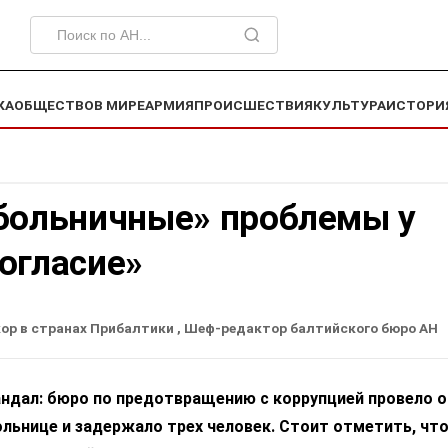
КА
ОБЩЕСТВО
В МИРЕ
АРМИЯ
ПРОИСШЕСТВИЯ
КУЛЬТУРА
ИСТОРИ
«больничные» проблемы у
огласие»
ор в странах Прибалтики
, Шеф-редактор балтийского бюро АН
андал: бюро по предотвращению с коррупцией провело 
льнице и задержало трех человек. Стоит отметить, чт