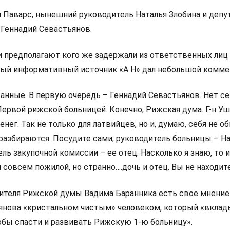
 Паварс, нынешний руководитель Наталья Злобина и депу
 Геннадий Севастьянов.
и предполагают кого же задержали из ответственных лиц
ый информативный источник «А Н» дал небольшой комме
анные. В первую очередь – Геннадий Севастьянов. Нет се
Первой рижской больницей. Конечно, Рижская дума. Г-н У
нег. Так не только для латвийцев, но и, думаю, себя не об
 разбираются. Посудите сами, руководитель больницы – Н
ель закупочной комиссии – ее отец. Насколько я знаю, то 
 совсем пожилой, но странно….дочь и отец. Вы не находит
тителя Рижской думы Вадима Баранника есть свое мнение
ьянова «кристальном чистым» человеком, который «вклад
тобы спасти и развивать Рижскую 1-ю больницу».