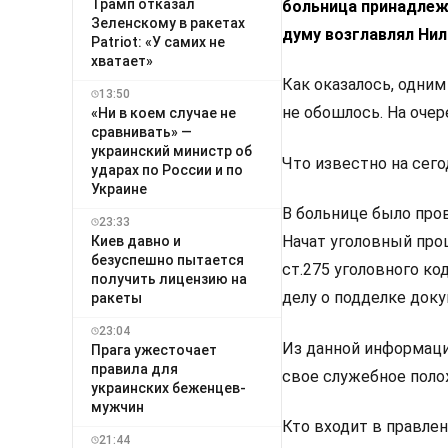
Трамп отказал
больница принадлеж
Зеленскому в ракетах
думу возглавлял Нил
Patriot: «У самих не
хватает»
Как оказалось, одни
13:50
не обошлось. На очер
«Ни в коем случае не
сравнивать» —
украинский министр об
Что известно на сег
ударах по России и по
Украине
В больнице было про
23:33
Начат уголовный проц
Киев давно и
безуспешно пытается
ст.275 уголовного ко
получить лицензию на
делу о подделке док
ракеты
23:04
Из данной информаци
Прага ужесточает
правила для
свое служебное полож
украинских беженцев-
мужчин
Кто входит в правле
21:44