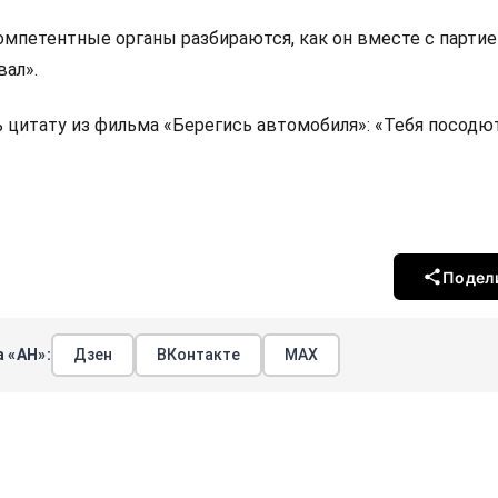
омпетентные органы разбираются, как он вместе с партие
вал».
ь цитату из фильма «Берегись автомобиля»: «Тебя посодю
Подел
 «АН»:
Дзен
ВКонтакте
МАХ