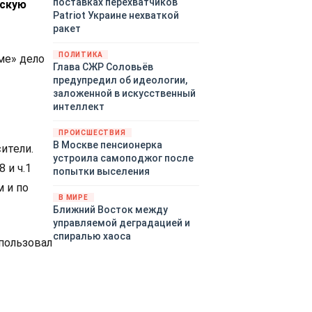
поставках перехватчиков
жскую
Patriot Украине нехваткой
ракет
ПОЛИТИКА
ме» дело
Глава СЖР Соловьёв
предупредил об идеологии,
заложенной в искусственный
интеллект
ПРОИСШЕСТВИЯ
В Москве пенсионерка
ители.
устроила самоподжог после
 и ч.1
попытки выселения
 и по
В МИРЕ
Ближний Восток между
управляемой деградацией и
спиралью хаоса
пользовал