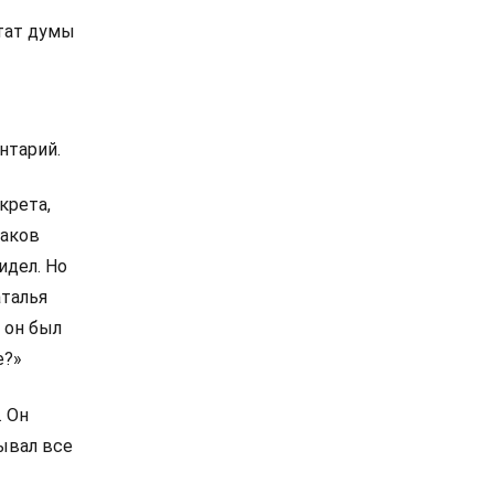
тат думы
нтарий.
крета,
шаков
идел. Но
аталья
и он был
е?»
. Он
ывал все