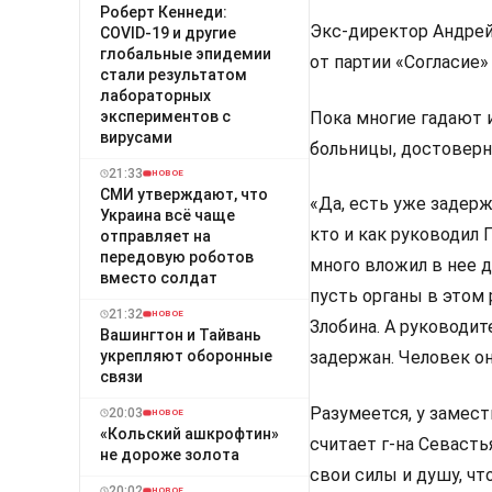
Роберт Кеннеди:
Экс-директор Андрей
COVID-19 и другие
глобальные эпидемии
от партии «Согласие»
стали результатом
лабораторных
экспериментов с
Пока многие гадают 
вирусами
больницы, достоверн
21:33
НОВОЕ
СМИ утверждают, что
«Да, есть уже задерж
Украина всё чаще
кто и как руководил 
отправляет на
передовую роботов
много вложил в нее де
вместо солдат
пусть органы в этом
21:32
НОВОЕ
Злобина. А руководит
Вашингтон и Тайвань
укрепляют оборонные
задержан. Человек он
связи
Разумеется, у замес
20:03
НОВОЕ
«Кольский ашкрофтин»
считает г-на Севаст
не дороже золота
свои силы и душу, ч
20:02
НОВОЕ