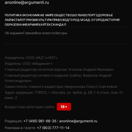
anonline@argumenti.ru
ПОЛИТИКА
ЭКОНОМИКА
В МИРЕ
ОБЩЕСТВО
ШОУБИЗ
СПОРТ
ЗДОРОВЬЕ
ЛАЙФСТАЙЛ
ТУРИЗМ
КУЛЬТУРА
ПРАВОВЕД
ГОРОД М
САД-ОГОРОД
ИСТОРИЯ
ОБРАЗОВАНИЕ
АРМИЯ
ХАЙТЕК
СКАНДАЛ
Об издании
Главная
Все новости
Авторы
Учредитель: ООО «ИЦТ и ИЭТ»
Издатель: ООО «Медианет»
Главный редактор печатной версии: Угланов Андрей Иванович
Главный редактор сетевого издания (сайта): Вавилов Андрей
Александрович
Заместитель главного редактора: Аверьянова Олеся Сергеевна
Адрес редакции: 119002, г. Москва, ул. Арбат, д. 29, 1-й этаж, пом. IV,
комн. 2
18+
Возрастная категория сайта:
Редакция:
+7 (495) 981-68-36
/
anonline@argumenti.ru
Реклама в газете:
+7 (903) 777-11-14