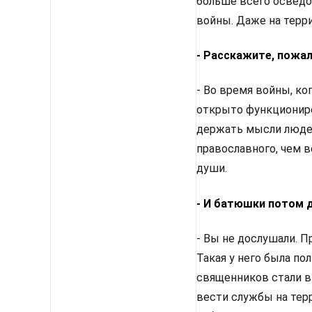
больше всего осведо
войны. Даже на терр
- Расскажите, пожал
- Во время войны, к
открыто функциониров
держать мысли людей
православного, чем 
души.
- И батюшки потом 
- Вы не дослушали. 
Такая у него была по
священников стали вы
вести службы на терр