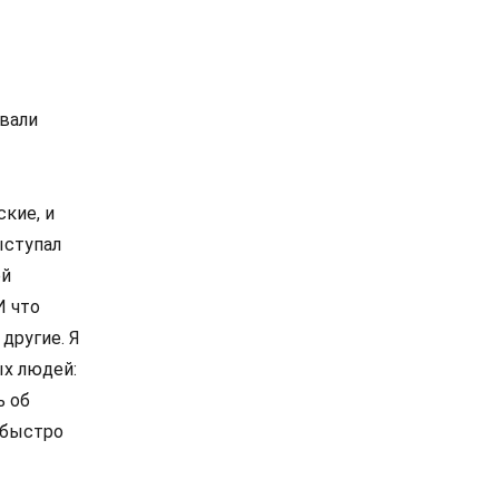
ывали
кие, и
ыступал
ой
И что
другие. Я
ых людей:
ь об
 быстро