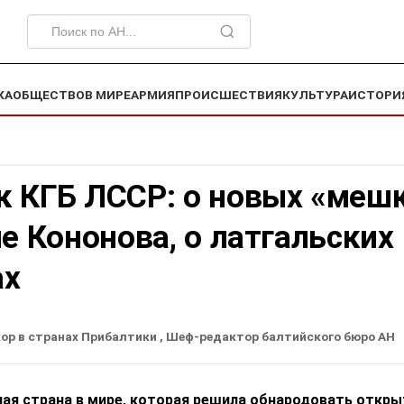
КА
ОБЩЕСТВО
В МИРЕ
АРМИЯ
ПРОИСШЕСТВИЯ
КУЛЬТУРА
ИСТОРИ
к КГБ ЛССР: о новых «меш
ле Кононова, о латгальских
ах
ор в странах Прибалтики
, Шеф-редактор балтийского бюро АН
ная страна в мире, которая решила обнародовать откр