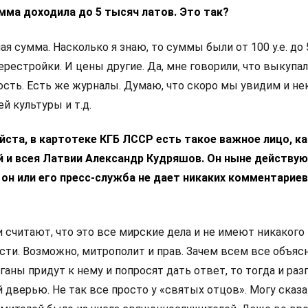
мма доходила до 5 тысяч латов. Это так?
ая сумма. Насколько я знаю, то суммы были от 100 у.е. до 5
рестройки. И цены другие. Да, мне говорили, что выкупа
пость. Есть же журналы. Думаю, что скоро мы увидим и н
й культуры и т.д.
йста, в картотеке КГБ ЛССР есть такое важное лицо, ка
 и всея Латвии Александр Кудряшов. Он ныне действу
он или его пресс-служба не дает никаких комментариев
ни считают, что это все мирские дела и не имеют никакого
сти. Возможно, митрополит и прав. Зачем всем все объяс
ны придут к нему и попросят дать ответ, то тогда и раз
й дверью. Не так все просто у «святых отцов». Могу сказа