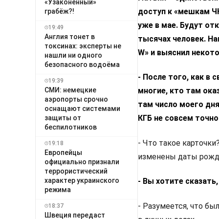
«Узаконенный»
доступ к «мешкам Ч
грабёж?!
уже в мае. Будут от
19:49
Англия тонет в
тысячах человек. На
токсинах: эксперты не
W» и выяснил некот
нашли ни одного
безопасного водоёма
- После того, как в
19:39
СМИ: немецкие
многие, кто там оказ
аэропорты срочно
там число моего дня
оснащают системами
КГБ не совсем точн
защиты от
беспилотников
- Что такое карточки
19:18
Европейцы
изменены даты рожде
официально признали
террористический
характер украинского
- Вы хотите сказать
режима
- Разумеется, что бы
18:37
Швеция передаст