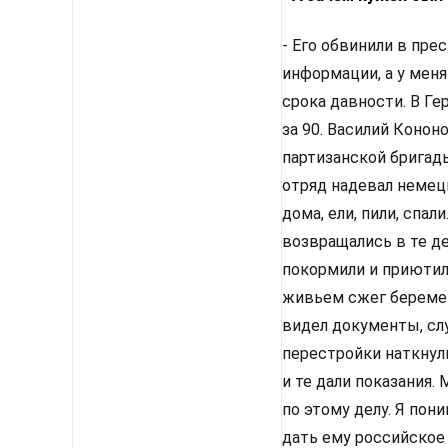
- Его обвинили в пре
информации, а у меня
срока давности. В Ге
за 90. Василий Конон
партизанской бригады
отряд надевал немец
дома, ели, пили, спа
возвращались в те де
покормили и приютили
живьем сжег беремен
видел документы, сл
перестройки наткнули
и те дали показания
по этому делу. Я пон
дать ему российское 