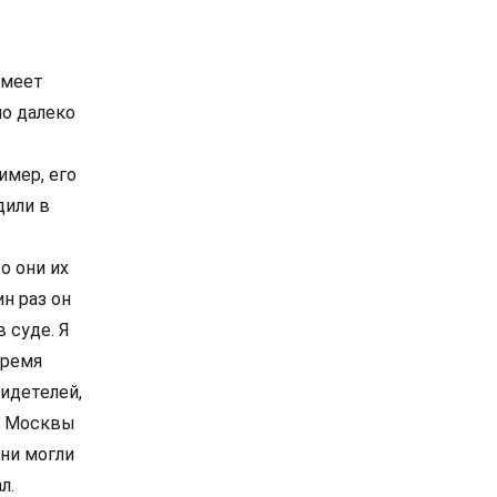
имеет
ло далеко
имер, его
дили в
о они их
н раз он
 суде. Я
время
видетелей,
ия Москвы
Они могли
л.