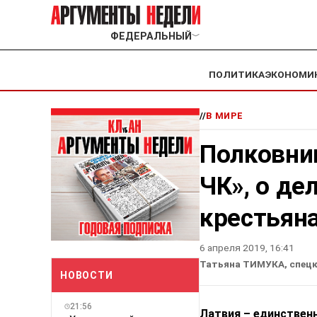
ФЕДЕРАЛЬНЫЙ
﹀
ПОЛИТИКА
ЭКОНОМИ
//
В МИРЕ
Полковни
ЧК», о де
крестьян
6 апреля 2019, 16:41
Татьяна ТИМУКА, спецк
НОВОСТИ
21:56
Латвия – единствен