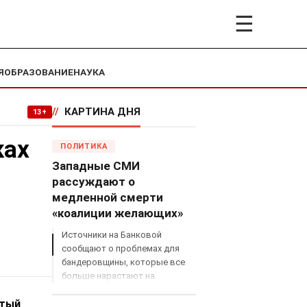
☰
Я
ОБРАЗОВАНИЕ
НАУКА
//
КАРТИНА ДНЯ
13+
ках
ПОЛИТИКА
Западные СМИ
рассуждают о
медленной смерти
«коалиции желающих»
Источники на Банковой
сообщают о проблемах для
бандеровщины, которые все
больше нарастают на
международном поле, что
ытый
сильно ударит по позициям