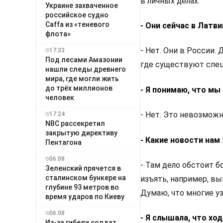
в личных делах.
Украине захваченное
российское судно
Caffa из «теневого
- Они сейчас в Латви
флота»
- Нет. Они в России.
17:33
Под лесами Амазонии
где существуют спец
нашли следы древнего
мира, где могли жить
до трёх миллионов
- Я понимаю, что мы
человек
- Нет. Это невозможн
17:24
NBC рассекретил
закрытую директиву
- Какие новости нам
Пентагона
06.08
- Там дело обстоит 
Зеленский прячется в
сталинском бункере на
изъять, например, вы
глубине 93 метров во
Думаю, что многие уз
время ударов по Киеву
06.08
- Я слышала, что хо
Из-за гибели солдат