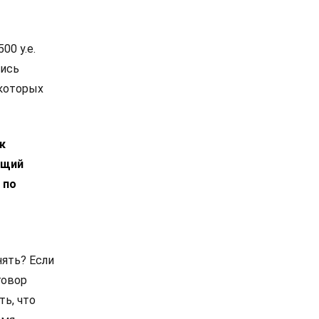
00 у.е.
лись
екоторых
к
ющий
 по
нять? Если
говор
ть, что