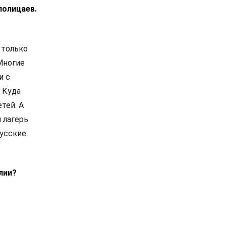
полицаев.
 только
Многие
и с
. Куда
тей. А
 лагерь
русские
лии?