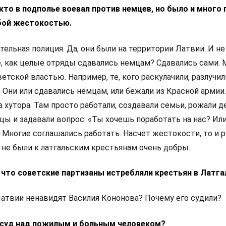
 кто в подполье воевал против немцев, но было и много 
бой жестокостью.
тельная полиция. Да, они были на территории Латвии. И не
е, как целые отряды сдавались немцам? Сдавались сами. 
тской властью. Например, те, кого раскулачили, разлучил
 Они или сдавались немцам, или бежали из Красной армии
а хутора. Там просто работали, создавали семьи, рожали де
ы и задавали вопрос: «Ты хочешь поработать на нас? Или
 Многие соглашались работать. Насчет жестокости, то и 
 не были к латгальским крестьянам очень добры.
, что советские партизаны истребляли крестьян в Латга
Латвии ненавидят Василия Кононова? Почему его судили?
л суд над пожилым и больным человеком?