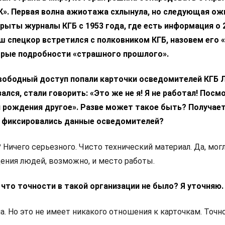
К». Первая волна ажиотажа схлынула, но следующая о
крыты журналы КГБ с 1953 года, где есть информация о 
ш спецкор встретился с полковником КГБ, назовем его 
орые подробности «страшного прошлого».
 свободный доступ попали карточки осведомителей КГБ 
ался, стали говорить: «Это же не я! Я не работал! Посм
 рождения другое». Разве может такое быть? Получает
о фиксировались данные осведомителей?
? Ничего серьезного. Чисто технический материал. Да, мог
ния людей, возможно, и место работы.
, что точности в такой организации не было? Я уточняю.
ла. Но это не имеет никакого отношения к карточкам. Точн