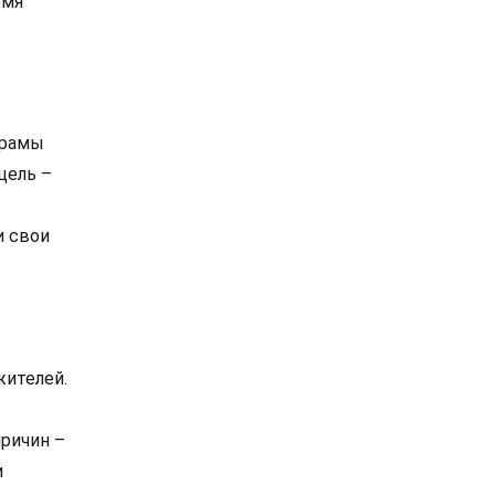
емя
храмы
цель –
и свои
жителей.
причин –
и