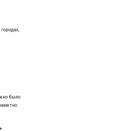
 городах,
ожно было
заметно.
ь