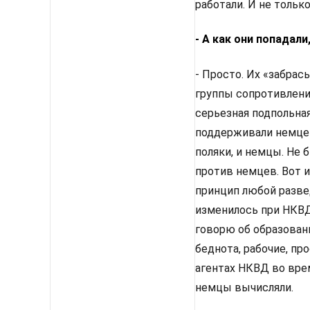
работали. И не тольк
- А как они попадал
- Просто. Их «забрас
группы сопротивлени
серьезная подпольная
поддерживали немцев.
поляки, и немцы. Не 
против немцев. Вот 
принцип любой развед
изменилось при НКВД
говорю об образован
беднота, рабочие, пр
агентах НКВД во врем
немцы вычисляли.