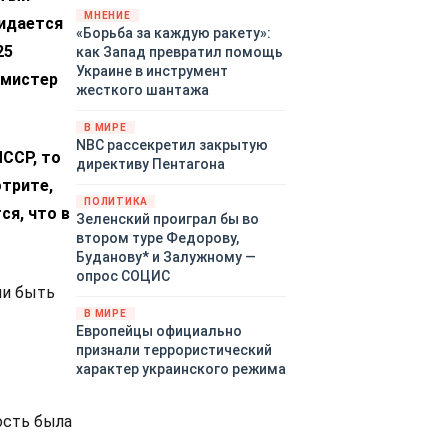
«страны 404» в следующем
МНЕНИЕ
жидается
«Борьба за каждую ракету»:
году. Однако киевские
25
как Запад превратил помощь
временщики не торопятся
Украине в инструмент
заключать мир - ведь есть
«мистер
жесткого шантажа
поддержка в ЕС.
Политический кризис в
В МИРЕ
Британии и Германии, выборы
NBC рассекретил закрытую
во Франции могут полностью
ЛССР, то
директиву Пентагона
изменить геополитический
отрите,
ландшафт в мире, пока
ПОЛИТИКА
ся, что в
Зеленский ожидает выборов
Зеленский проиграл бы во
в США.
втором туре Федорову,
Буданову* и Залужному —
опрос СОЦИС
ли быть
В МИРЕ
Европейцы официально
признали террористический
характер украинского режима
ость была