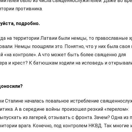
мителей было из числа священнослужителей. Даже во вр
итории противника.
уйста, подробно.
огда на территории Латвии были немцы, то православные 
али. Немцы поощряли это. Понятно, что у них была своя 
 «на контроле». А что может быть более священно для
вера и крест? К батюшкам ходили на исповедь и открывал
доносили?
При Сталине началась повальное истребление священнослу
литика. А в середине войны произошел резкий «перелом»:
пускать из лагерей, отзывать с фронта. Зачем? Одна из 
итории врага. Конечно, под контролем НКВД. Так многие 