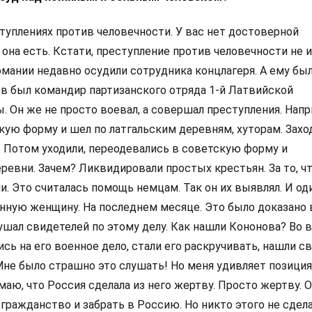
ступлениях против человечности. У вас нет достоверной
 она есть. Кстати, преступление против человечности не 
рмании недавно осудили сотрудника концлагеря. А ему бы
ов был командир партизанского отряда 1-й Латвийской
. Он же не просто воевал, а совершал преступления. Напр
кую форму и шел по латгальским деревням, хуторам. Захо
ли. Потом уходили, переодевались в советскую форму и
ревни. Зачем? Ликвидировали простых крестьян. За то, чт
. Это считалась помощь немцам. Так он их выявлял. И оди
ную женщину. На последнем месяце. Это было доказано в
ушал свидетелей по этому делу. Как нашли Кононова? Во 
сь на его военное дело, стали его раскручивать, нашли с
. Мне было страшно это слушать! Но меня удивляет позиц
имаю, что Россия сделала из него жертву. Просто жертву. 
гражданство и забрать в Россию. Но никто этого не сдела