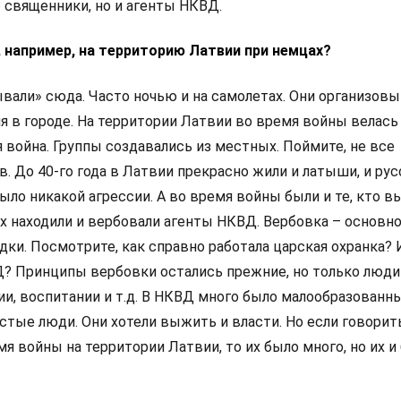
о священники, но и агенты НКВД.
и, например, на территорию Латвии при немцах?
ывали» сюда. Часто ночью и на самолетах. Они организов
я в городе. На территории Латвии во время войны велась
 война. Группы создавались из местных. Поймите, не все
 До 40-го года в Латвии прекрасно жили и латыши, и русс
было никакой агрессии. А во время войны были и те, кто в
их находили и вербовали агенты НКВД. Вербовка – основн
ки. Посмотрите, как справно работала царская охранка? 
? Принципы вербовки остались прежние, но только люди 
ии, воспитании и т.д. В НКВД много было малообразованн
остые люди. Они хотели выжить и власти. Но если говорит
я войны на территории Латвии, то их было много, но их и