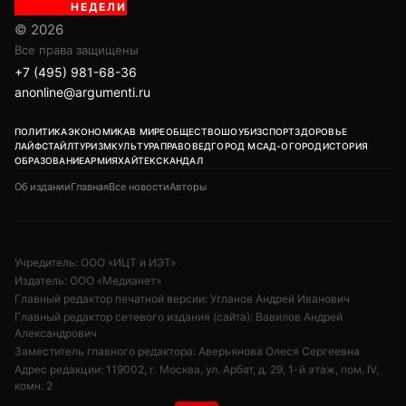
НЕДЕЛИ
© 2026
Все права защищены
+7 (495) 981-68-36
anonline@argumenti.ru
ПОЛИТИКА
ЭКОНОМИКА
В МИРЕ
ОБЩЕСТВО
ШОУБИЗ
СПОРТ
ЗДОРОВЬЕ
ЛАЙФСТАЙЛ
ТУРИЗМ
КУЛЬТУРА
ПРАВОВЕД
ГОРОД М
САД-ОГОРОД
ИСТОРИЯ
ОБРАЗОВАНИЕ
АРМИЯ
ХАЙТЕК
СКАНДАЛ
Об издании
Главная
Все новости
Авторы
Учредитель: ООО «ИЦТ и ИЭТ»
Издатель: ООО «Медианет»
Главный редактор печатной версии: Угланов Андрей Иванович
Главный редактор сетевого издания (сайта): Вавилов Андрей
Александрович
Заместитель главного редактора: Аверьянова Олеся Сергеевна
Адрес редакции: 119002, г. Москва, ул. Арбат, д. 29, 1-й этаж, пом. IV,
комн. 2