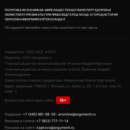
ПОЛИТИКА
ЭКОНОМИКА
В МИРЕ
ОБЩЕСТВО
ШОУБИЗ
СПОРТ
ЗДОРОВЬЕ
ЛАЙФСТАЙЛ
ТУРИЗМ
КУЛЬТУРА
ПРАВОВЕД
ГОРОД М
САД-ОГОРОД
ИСТОРИЯ
ОБРАЗОВАНИЕ
АРМИЯ
ХАЙТЕК
СКАНДАЛ
Об издании
Главная
Все новости
Авторы
Новости партнеров
Учредитель: ООО «ИЦТ и ИЭТ»
Издатель: ООО «Медианет»
Главный редактор печатной версии: Угланов Андрей Иванович
Главный редактор сетевого издания (сайта): Вавилов Андрей
Александрович
Заместитель главного редактора: Аверьянова Олеся Сергеевна
Адрес редакции: 119002, г. Москва, ул. Арбат, д. 29, 1-й этаж, пом. IV,
комн. 2
18+
Возрастная категория сайта:
Редакция:
+7 (495) 981-68-36
/
anonline@argumenti.ru
Реклама в газете:
+7 (903) 777-11-14
Реклама на сайте:
kapkova@argumenti.ru