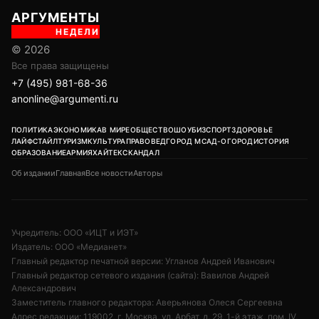
АРГУМЕНТЫ
НЕДЕЛИ
© 2026
Все права защищены
+7 (495) 981-68-36
anonline@argumenti.ru
ПОЛИТИКА
ЭКОНОМИКА
В МИРЕ
ОБЩЕСТВО
ШОУБИЗ
СПОРТ
ЗДОРОВЬЕ
ЛАЙФСТАЙЛ
ТУРИЗМ
КУЛЬТУРА
ПРАВОВЕД
ГОРОД М
САД-ОГОРОД
ИСТОРИЯ
ОБРАЗОВАНИЕ
АРМИЯ
ХАЙТЕК
СКАНДАЛ
Об издании
Главная
Все новости
Авторы
Учредитель: ООО «ИЦТ и ИЭТ»
Издатель: ООО «Медианет»
Главный редактор печатной версии: Угланов Андрей Иванович
Главный редактор сетевого издания (сайта): Вавилов Андрей
Александрович
Заместитель главного редактора: Аверьянова Олеся Сергеевна
Адрес редакции: 119002, г. Москва, ул. Арбат, д. 29, 1-й этаж, пом. IV,