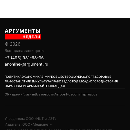
АРГУМЕНТЫ
НЕДЕЛИ
© 2026
Все права защищены
+7 (495) 981-68-36
anonline@argumenti.ru
ПОЛИТИКА
ЭКОНОМИКА
В МИРЕ
ОБЩЕСТВО
ШОУБИЗ
СПОРТ
ЗДОРОВЬЕ
ЛАЙФСТАЙЛ
ТУРИЗМ
КУЛЬТУРА
ПРАВОВЕД
ГОРОД М
САД-ОГОРОД
ИСТОРИЯ
ОБРАЗОВАНИЕ
АРМИЯ
ХАЙТЕК
СКАНДАЛ
Об издании
Главная
Все новости
Авторы
Новости партнеров
Учредитель: ООО «ИЦТ и ИЭТ»
Издатель: ООО «Медианет»