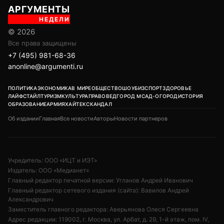
АРГУМЕНТЫ
НЕДЕЛИ
© 2026
Все права защищены
+7 (495) 981-68-36
anonline@argumenti.ru
ПОЛИТИКА
ЭКОНОМИКА
В МИРЕ
ОБЩЕСТВО
ШОУБИЗ
СПОРТ
ЗДОРОВЬЕ
ЛАЙФСТАЙЛ
ТУРИЗМ
КУЛЬТУРА
ПРАВОВЕД
ГОРОД М
САД-ОГОРОД
ИСТОРИЯ
ОБРАЗОВАНИЕ
АРМИЯ
ХАЙТЕК
СКАНДАЛ
Об издании
Главная
Все новости
Авторы
Новости партнеров
Учредитель: ООО «ИЦТ и ИЭТ»
Издатель: ООО «Медианет»
Главный редактор печатной версии: Угланов Андрей Иванович
Главный редактор сетевого издания (сайта): Вавилов Андрей
Александрович
Заместитель главного редактора: Аверьянова Олеся Сергеевна
Адрес редакции: 119002, г. Москва, ул. Арбат, д. 29, 1-й этаж, пом. IV,