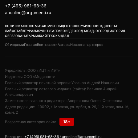
+7 (495) 981-68-36
anonline@argumenti.ru
ПОЛИТИКА
ЭКОНОМИКА
В МИРЕ
ОБЩЕСТВО
ШОУБИЗ
СПОРТ
ЗДОРОВЬЕ
ЛАЙФСТАЙЛ
ТУРИЗМ
КУЛЬТУРА
ПРАВОВЕД
ГОРОД М
САД-ОГОРОД
ИСТОРИЯ
ОБРАЗОВАНИЕ
АРМИЯ
ХАЙТЕК
СКАНДАЛ
Об издании
Главная
Все новости
Авторы
Новости партнеров
Учредитель: ООО «ИЦТ и ИЭТ»
Издатель: ООО «Медианет»
Главный редактор печатной версии: Угланов Андрей Иванович
Главный редактор сетевого издания (сайта): Вавилов Андрей
Александрович
Заместитель главного редактора: Аверьянова Олеся Сергеевна
Адрес редакции: 119002, г. Москва, ул. Арбат, д. 29, 1-й этаж, пом. IV,
комн. 2
18+
Возрастная категория сайта:
Редакция:
+7 (495) 981-68-36
/
anonline@argumenti.ru