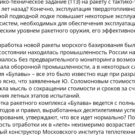
ико-техническое задание (ТТЗ) на ракету с тактик
 лет назад? Конечно, эксплуатация твердотопливн
мной подводной лодке повышает некоторые эксплу
систем, необходимых для обеспечения эксплуатаци
ческим уровнем ракетного оружия, его эффективно
работка новой ракеты морского базирования была
м состоянии находилась промышленность России н
малось без предварительного мониторинга возмож
ала оборонной промышленности, а в некоторых сл
 «Булавы» – все это было известно еще при разр
 ясно, что заявленные Ю. Соломоновым стоимость
икла мысль о сокращении стоимости и сроков за 
ния летных этапов испытаний.
ботка ракетного комплекса «Булава» ведется с по
етодов и правил, выработанных десятилетиями ус
рования, утверждают, что все идет нормально? П
ость отработки их в «лете» неизмеримо возрастает
ый конструктор Московского института теплотехн