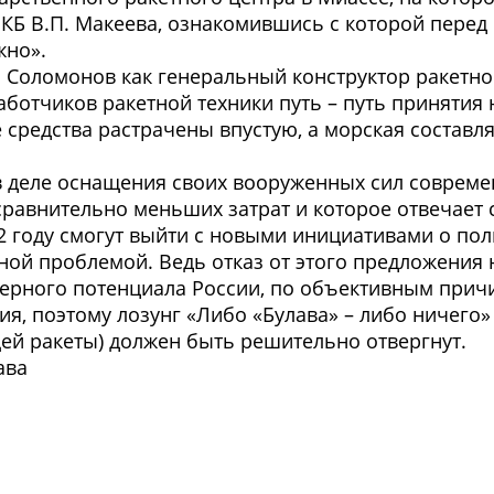
КБ В.П. Макеева, ознакомившись с которой перед 
жно».
Ю. Соломонов как генеральный конструктор ракетн
ботчиков ракетной техники путь – путь принятия 
средства растрачены впустую, а морская составл
 в деле оснащения своих вооруженных сил совре
 сравнительно меньших затрат и которое отвечает
2 году смогут выйти с новыми инициативами о по
ной проблемой. Ведь отказ от этого предложения
дерного потенциала России, по объективным прич
я, поэтому лозунг «Либо «Булава» – либо ничего» 
ей ракеты) должен быть решительно отвергнут.
ава