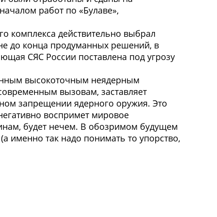
началом работ по «Булаве»,
ого комплекса действительно выбрал
не до конца продуманных решений, в
яющая СЯС России поставлена под угрозу
менным высокоточным неядерным
 современным вызовам, заставляет
лном запрещении ядерного оружия. Это
 негативно воспримет мировое
инам, будет нечем. В обозримом будущем
(а именно так надо понимать то упорство,