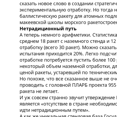
сказать новое слово в создании стратег
экспериментальную отработку. Но тогда 
баллистическую ракету для атомных подло
макеевской школы морского ракетостроен
Нетрадиционный путь
А
теперь немного арифметики. Статистика
среднем 18 ракет с наземного стенда и
отработку (всего 30 ракет). Можно сказа
испытания приходится 20%. Легко подсчи
отработке потребуется пустить более 10
некоторый объем наземной отработки, дл
ценой ракеты, устаревшей по техническим
Но похоже, что все сказанное выше не о
проводить с головной ПЛАРБ проекта 955
ракета не летает.
И уж совсем странно звучит утверждение 
является «отсутствие в стране необходи
идти нетрадиционным путем».
А как же уникальная стендовая база Госу