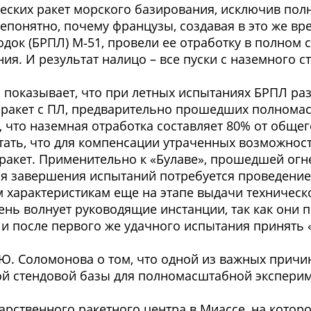
ических ракет морского базирования, исключив п
непонятно, почему французы, создавая в это же в
док (БРПЛ) М‑51, провели ее отработку в полном 
ия. И результат налицо – все пуски с наземного 
 показывает, что при летных испытаниях БРПЛ раз
 12 ракет с ПЛ, предварительно прошедших полно
ть, что наземная отработка составляет 80% от обще
тать, что для компенсации утраченных возможно
0 ракет. Применительно к «Булаве», прошедшей ог
я завершения испытаний потребуется проведение 
 характеристикам еще на этапе выдачи техническо
чень волнует руководящие инстанции, так как они
 и после первого же удачного испытания принять 
Ю. Соломонова о том, что одной из важных причин
мой стендовой базы для полномасштабной экспери
дарственного ракетного центра в Миассе, на кото