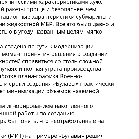
о-техническими характеристиками хуже
ой ракеты проще и безопаснее, чем
атационные характеристики субмарины и
и жидкостной МБР. Все это было давно и
стью в угоду названным целям, мягко
 сведена по сути к модернизации
а момент принятия решения о создании
ностей справиться со столь сложной
учаях и полная утрата производства
аботке плана-графика Военно-
 и сроки создания «Булавы» практически
счет минимизации объемов наземной
лным игнорированием накопленного
пешной работы по созданию
ора бы понять, что неотработанные на
.
ики (МИТ) на примере «Булавы» решил