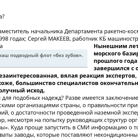
а?
меститель начальника Департамента ракетно-кос
98 годах; Сергей МАКЕЕВ, работник КБ машиностр
Нынешним лет
морского базир
наш подводный флот «без зубов».
прошлого года
завершился с
езаинтересованная, вялая реакция экспертов,
хоже, большинство специалистов окончательн
олучный исход.
ия для подобных надежд? Разве имеется заключен
кими организациями страны, о правильности прин
ний, о достаточности проведенной наземной эксп
пор, несмотря на попытку руководящих структур ор
ы». Куда проще запустить в СМИ информацию о то
новаты заводы, которые поставляют некондиционн