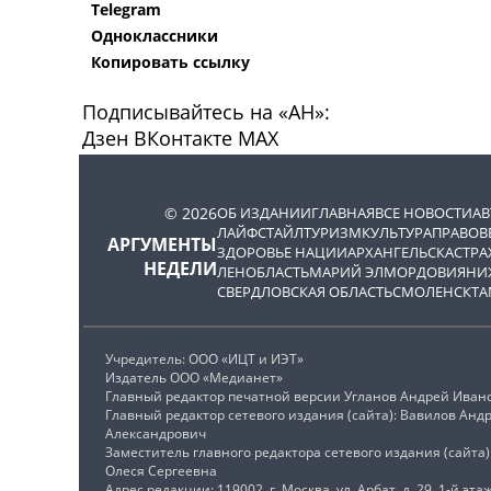
Telegram
Одноклассники
Копировать ссылку
Подписывайтесь на «АН»:
Дзен
ВКонтакте
МАХ
© 2026
ОБ ИЗДАНИИ
ГЛАВНАЯ
ВСЕ НОВОСТИ
А
ЛАЙФСТАЙЛ
ТУРИЗМ
КУЛЬТУРА
ПРАВОВ
АРГУМЕНТЫ
ЗДОРОВЬЕ НАЦИИ
АРХАНГЕЛЬСК
АСТРА
НЕДЕЛИ
ЛЕНОБЛАСТЬ
МАРИЙ ЭЛ
МОРДОВИЯ
НИ
СВЕРДЛОВСКАЯ ОБЛАСТЬ
СМОЛЕНСК
ТА
Учредитель: ООО «ИЦТ и ИЭТ»
Издатель ООО «Медианет»
Главный редактор печатной версии Угланов Андрей Иван
Главный редактор сетевого издания (сайта): Вавилов Анд
Александрович
Заместитель главного редактора сетевого издания (сайта
Олеся Сергеевна
Адрес редакции: 119002, г. Москва, ул. Арбат, д. 29, 1-й этаж