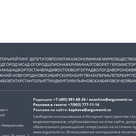
ВТОРЫ
РЕЙТИНГ ДЕПУТАТОВ
ПОЛИТИКА
ЭКОНОМИКА
В МИРЕ
ОБЩЕСТВО
ЕД
ГОРОД М
САД-ОГОРОД
ШПИОНАЖ
КРИМИНАЛ
ГОВОРЯТ ГЕРОИ
ИСТОР
ХАНЬ
БАШКОРТОСТАН
ВЛАДИВОСТОК
ВОЛГОГРАД
ВОЛОГДА
ВОРОНЕЖ
ВЯ
ЖНИЙ НОВГОРОД
НОВОСИБИРСК
ОРЕНБУРГ
ПЕНЗА
ПЕРМЬ
ПЕТЕРБУРГ
П
МБОВ
ТАТАРСТАН
ТОЛЬЯТТИ
УДМУРТИЯ
УЛЬЯНОВСК
ХАБАРОВСК
ЧЕЛЯБИ
Редакция:
+7 (495) 981-68-36
/
anonline@argumenti.ru
Реклама в газете:
+7(903) 777-11-14
ович
Реклама на сайте:
kapkova@argumenti.ru
рей
Свободное использование в Интернет-пространстве текс
видеоматериалов, опубликованных на этом сайте, допус
): Аверьянова
обязательного размещения гиперссылки на источник п
www.argumenti.ru. Использование материалов в печатн
, пом. IV, комн. 2