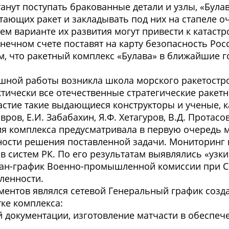
анут поступать бракованные детали и узлы, «Булав
ающих ракет и закладывать под них на стапеле о
ем варианте их развития могут привести к катаст
онечном счете поставят на карту безопасность Ро
, что ракетный комплекс «Булава» в ближайшие г
ешной работы возникла школа морского ракетостр
тически все отечественные стратегические ракет
стие такие выдающиеся конструкторы и ученые, как
авров, Е.И. Забабахин, Я.Ф. Хетагуров, В.Д. Протасо
ния комплекса предусматривала в первую очередь
ности решения поставленной задачи. Мониторинг
в систем РК. По его результатам выявлялись «узк
лан-график Военно-промышленной комиссии при Со
ленности.
ентов являлся сетевой Генеральный график созд
ке комплекса:
ой документации, изготовление матчасти в обеспе