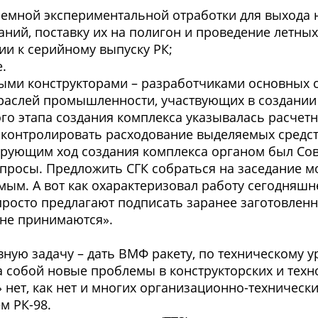
земной экспериментальной отработки для выхода 
аний, поставку их на полигон и проведение летны
ии к серийному выпуску РК;
.
ыми конструкторами – разработчиками основных с
раслей промышленности, участвующих в создании 
ого этапа создания комплекса указывалась расчет
 контролировать расходование выделяемых средст
ующим ход создания комплекса органом был Сове
росы. Предложить СГК собраться на заседание м
имым. А вот как охарактеризовал работу сегодняшн
просто предлагают подписать заранее заготовленн
 не принимаются».
авную задачу – дать ВМФ ракету, по техническому
за собой новые проблемы в конструкторских и тех
 нет, как нет и многих организационно-техническ
м РК-98.