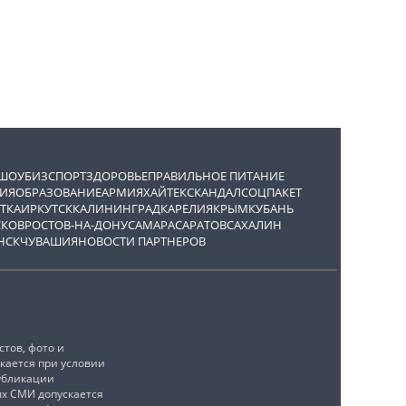
ШОУБИЗ
СПОРТ
ЗДОРОВЬЕ
ПРАВИЛЬНОЕ ПИТАНИЕ
ИЯ
ОБРАЗОВАНИЕ
АРМИЯ
ХАЙТЕК
СКАНДАЛ
СОЦПАКЕТ
ТКА
ИРКУТСК
КАЛИНИНГРАД
КАРЕЛИЯ
КРЫМ
КУБАНЬ
СКОВ
РОСТОВ-НА-ДОНУ
САМАРА
САРАТОВ
САХАЛИН
НСК
ЧУВАШИЯ
НОВОСТИ ПАРТНЕРОВ
тов, фото и
кается при условии
убликации
ых СМИ допускается