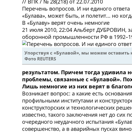
//
ВПК
/
№ 28(218) от 22.07.2010
Перечень вопросов. И ни единого ответа
«Булава», может быть, и полетит... но когд
В «Булаву» верят очень немногие
21 июля 2010, 22:04
Альберт ДУБРОВИН, за
оборонной промышленности РФ в 1992–19
Упорствуя с «Булавой», мы можем оставить 
Фото REUTERS
результатом. Причем тогда удивила н
проблемы, связанные с «Булавой». По
Лишь немногие из них верят в благоп
В
озникает вопрос: а какие есть основан
профильными институтами и конструкторс
конструкторских и технологических реше
известно, такого заключения нет до сих 
очередного неудачного испытания «Булав
совершенство, а в аварийных пусках ви