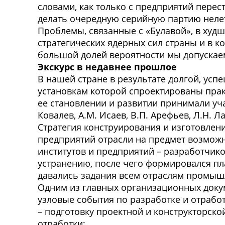
словами, как только с предприятий перест
делать очередную серийную партию нелет
Проблемы, связанные с «Булавой», в худш
стратегических ядерных сил страны и в к
большой долей вероятности мы допускаем
Экскурс в недавнее прошлое
В
нашей стране в результате долгой, усп
установкам которой спроектированы прак
ее становлении и развитии принимали уча
Ковалев, А.М. Исаев, В.П. Арефьев, Л.Н. Л
Стратегия конструирования и изготовле
предприятий отрасли на предмет возмож
институтов и предприятий – разработчико
устранению, после чего формировался п
давались задания всем отраслям промыш
Одним из главных организационных докум
узловые события по разработке и отработ
– подготовку проектной и конструкторск
отработки;