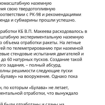
олномасштабную наземную
ремя свою твердотопливную
соответствии с РК‑98 и рекомендациями
стенда и субмарины прошли успешно.
работки КБ В.П. Макеева расходовалось в
масштабную экспериментальную наземную
го объема отработки ракеты. На летные
стей по телеметрированию при наземной
невые стендовые испытания двигателей и
до 60 натурных пусков. Создание такой
го задания, – полный абсурд.
 полны решимости следующие пуски
«Булаву» на вооружение. Однако пока
, по которым «Булава» не летает,
ментальной отработки, что вынуждало
рой были отработаны и сданы на