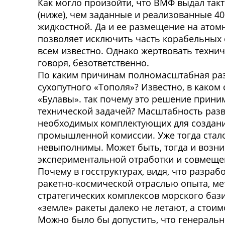
Как могло произойти, что ВМФ выдал такт
(ниже), чем заданные и реализованные 40
жидкостной. Да и ее размещение на ато
позволяет исключить часть корабельных 
всем известно. Однако жертвовать техни
говоря, безответственно.
По каким причинам полномасштабная раз
сухопутного «Тополя»? Известно, в како
«Булавы». так почему это решение прини
технической задачей? Масштабность разв
необходимых комплектующих для создания
промышленной комиссии. Уже тогда стало
невыполнимы. Может быть, тогда и возн
экспериментальной отработки и совмеще
Почему в госструктурах, видя, что разра
ракетно-космической отраслью опыта, м
стратегических комплексов морского бази
«земле» ракеты далеко не летают, а стоим
Можно было бы допустить, что генеральн