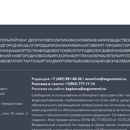
ВТОРЫ
РЕЙТИНГ ДЕПУТАТОВ
ПОЛИТИКА
ЭКОНОМИКА
В МИРЕ
ОБЩЕСТВО
ЕД
ГОРОД М
САД-ОГОРОД
ШПИОНАЖ
КРИМИНАЛ
ГОВОРЯТ ГЕРОИ
ИСТОР
ХАНЬ
БАШКОРТОСТАН
ВЛАДИВОСТОК
ВОЛГОГРАД
ВОЛОГДА
ВОРОНЕЖ
ВЯ
ЖНИЙ НОВГОРОД
НОВОСИБИРСК
ОРЕНБУРГ
ПЕНЗА
ПЕРМЬ
ПЕТЕРБУРГ
П
МБОВ
ТАТАРСТАН
ТОЛЬЯТТИ
УДМУРТИЯ
УЛЬЯНОВСК
ХАБАРОВСК
ЧЕЛЯБИ
Редакция:
+7 (495) 981-68-36
/
anonline@argumenti.ru
Реклама в газете:
+7(903) 777-11-14
ович
Реклама на сайте:
kapkova@argumenti.ru
рей
Свободное использование в Интернет-пространстве текс
видеоматериалов, опубликованных на этом сайте, допус
): Аверьянова
обязательного размещения гиперссылки на источник п
www.argumenti.ru. Использование материалов в печатн
, пом. IV, комн. 2
только с письменного разрешения редакции. Сетевое 
недели». Реестровая запись ЭЛ № ФС77-85253 от 10.05.
Федеральной службой по надзору в сфере связи, инфо
технологий и массовых коммуникаций (Роскомнадзор)