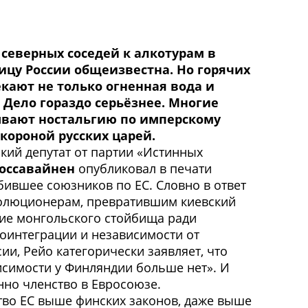
 северных соседей к алкотурам в
ицу России общеизвестна. Но горячих
кают не только огненная вода и
 Дело гораздо серьёзнее. Многие
вают ностальгию по имперскому
короной русских царей.
кий депутат от партии «Истинных
Тоссавайнен
опубликовал в печати
бившее союзников по ЕС. Словно в ответ
олюционерам, превратившим киевский
ие монгольского стойбища ради
оинтеграции и независимости от
ии, Рейо категорически заявляет, что
исимости у Финляндии больше нет». И
нно членство в Евросоюзе.
тво ЕС выше финских законов, даже выше