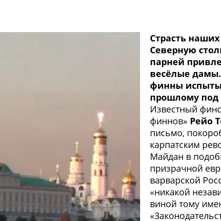
Страсть наших
Северную стол
парней привле
весёлые дамы.
финны испыты
прошлому под 
Известный финс
финнов»
Рейо 
письмо, покоро
карпатским рев
Майдан в подоб
призрачной евр
варварской Росс
«никакой незав
виной тому име
«Законодательс