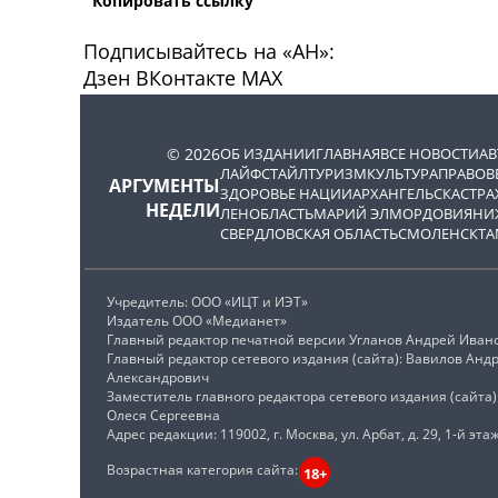
Копировать ссылку
Подписывайтесь на «АН»:
Дзен
ВКонтакте
МАХ
© 2026
ОБ ИЗДАНИИ
ГЛАВНАЯ
ВСЕ НОВОСТИ
А
ЛАЙФСТАЙЛ
ТУРИЗМ
КУЛЬТУРА
ПРАВОВ
АРГУМЕНТЫ
ЗДОРОВЬЕ НАЦИИ
АРХАНГЕЛЬСК
АСТРА
НЕДЕЛИ
ЛЕНОБЛАСТЬ
МАРИЙ ЭЛ
МОРДОВИЯ
НИ
СВЕРДЛОВСКАЯ ОБЛАСТЬ
СМОЛЕНСК
ТА
Учредитель: ООО «ИЦТ и ИЭТ»
Издатель ООО «Медианет»
Главный редактор печатной версии Угланов Андрей Иван
Главный редактор сетевого издания (сайта): Вавилов Анд
Александрович
Заместитель главного редактора сетевого издания (сайта
Олеся Сергеевна
Адрес редакции: 119002, г. Москва, ул. Арбат, д. 29, 1-й этаж
Возрастная категория сайта:
18+