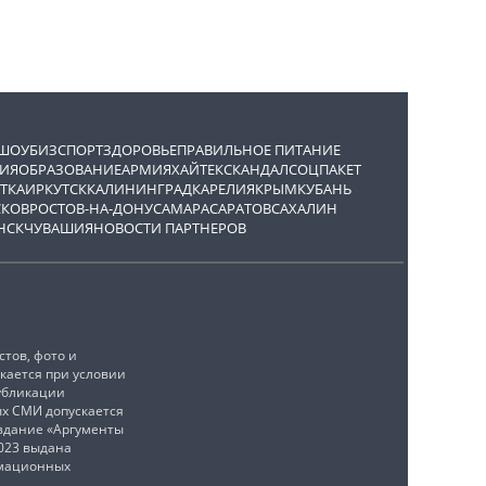
ШОУБИЗ
СПОРТ
ЗДОРОВЬЕ
ПРАВИЛЬНОЕ ПИТАНИЕ
ИЯ
ОБРАЗОВАНИЕ
АРМИЯ
ХАЙТЕК
СКАНДАЛ
СОЦПАКЕТ
ТКА
ИРКУТСК
КАЛИНИНГРАД
КАРЕЛИЯ
КРЫМ
КУБАНЬ
СКОВ
РОСТОВ-НА-ДОНУ
САМАРА
САРАТОВ
САХАЛИН
НСК
ЧУВАШИЯ
НОВОСТИ ПАРТНЕРОВ
тов, фото и
кается при условии
убликации
ых СМИ допускается
издание «Аргументы
2023 выдана
рмационных