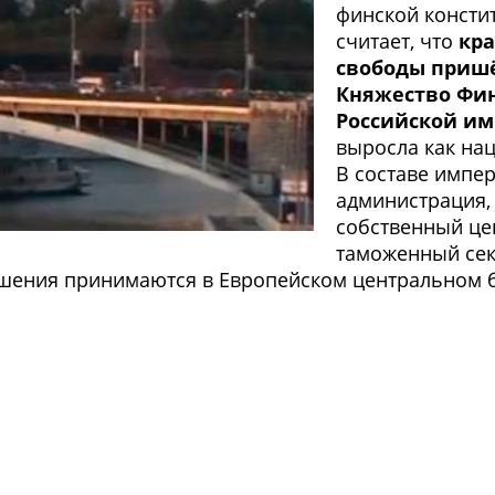
финской конститу
считает, что
кра
свободы пришё
Княжество Фин
Российской и
выросла как нац
В составе импер
администрация, 
собственный це
таможенный сек
ешения принимаются в Европейском центральном б