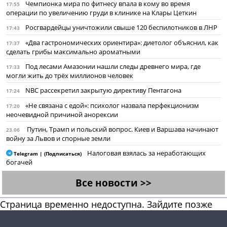
Чемпионка мира по фитнесу впала в кому во время
17:55
операции по увеличению груди в клинике на Клары Цеткин
Росгвардейцы уничтожили свыше 120 беспилотников в ЛНР
17:43
«Два гастрономических ориентира»: диетолог объяснил, как
17:37
сделать грибы максимально ароматными
Под лесами Амазонии нашли следы древнего мира, где
17:33
могли жить до трёх миллионов человек
NBC рассекретил закрытую директиву Пентагона
17:24
«Не связана с едой»: психолог назвала перфекционизм
17:20
неочевидной причиной анорексии
Путин, Трамп и польский вопрос. Киев и Варшава начинают
23.06
войну за Львов и спорные земли
Налоговая взялась за неработающих
Telegram | (Подписаться)
богачей
Все новости >>
Страница временно недоступна. Зайдите позже