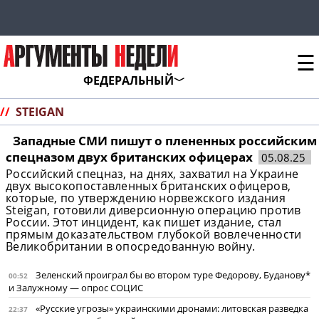
☰
ФЕДЕРАЛЬНЫЙ
//
STEIGAN
Западные СМИ пишут о плененных российским
спецназом двух британских офицерах
05.08.25
Российский спецназ, на днях, захватил на Украине
двух высокопоставленных британских офицеров,
которые, по утверждению норвежского издания
Steigan, готовили диверсионную операцию против
России. Этот инцидент, как пишет издание, стал
прямым доказательством глубокой вовлеченности
Великобритании в опосредованную войну.
Зеленский проиграл бы во втором туре Федорову, Буданову*
00:52
и Залужному — опрос СОЦИС
«Русские угрозы» украинскими дронами: литовская разведка
22:37