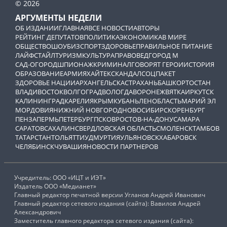
© 2026
АРГУМЕНТЫ НЕДЕЛИ
ОБ ИЗДАНИИ
ГЛАВНАЯ
ВСЕ НОВОСТИ
АВТОРЫ
РЕЙТИНГ ДЕПУТАТОВ
ПОЛИТИКА
ЭКОНОМИКА
В МИРЕ
ОБЩЕСТВО
ШОУБИЗ
СПОРТ
ЗДОРОВЬЕ
ПРАВИЛЬНОЕ ПИТАНИЕ
ЛАЙФСТАЙЛ
ТУРИЗМ
КУЛЬТУРА
ПРАВОВЕД
ГОРОД М
САД-ОГОРОД
ШПИОНАЖ
КРИМИНАЛ
ГОВОРЯТ ГЕРОИ
ИСТОРИЯ
ОБРАЗОВАНИЕ
АРМИЯ
ХАЙТЕК
СКАНДАЛ
СОЦПАКЕТ
ЗДОРОВЬЕ НАЦИИ
АРХАНГЕЛЬСК
АСТРАХАНЬ
БАШКОРТОСТАН
ВЛАДИВОСТОК
ВОЛГОГРАД
ВОЛОГДА
ВОРОНЕЖ
ВЯТКА
ИРКУТСК
КАЛИНИНГРАД
КАРЕЛИЯ
КРЫМ
КУБАНЬ
ЛЕНОБЛАСТЬ
МАРИЙ ЭЛ
МОРДОВИЯ
НИЖНИЙ НОВГОРОД
НОВОСИБИРСК
ОРЕНБУРГ
ПЕНЗА
ПЕРМЬ
ПЕТЕРБУРГ
ПСКОВ
РОСТОВ-НА-ДОНУ
САМАРА
САРАТОВ
САХАЛИН
СВЕРДЛОВСКАЯ ОБЛАСТЬ
СМОЛЕНСК
ТАМБОВ
ТАТАРСТАН
ТОЛЬЯТТИ
УДМУРТИЯ
УЛЬЯНОВСК
ХАБАРОВСК
ЧЕЛЯБИНСК
ЧУВАШИЯ
НОВОСТИ ПАРТНЕРОВ
Учредитель: ООО «ИЦТ и ИЭТ»
Издатель ООО «Медианет»
Главный редактор печатной версии Угланов Андрей Иванович
Главный редактор сетевого издания (сайта): Вавилов Андрей
Александрович
Заместитель главного редактора сетевого издания (сайта):