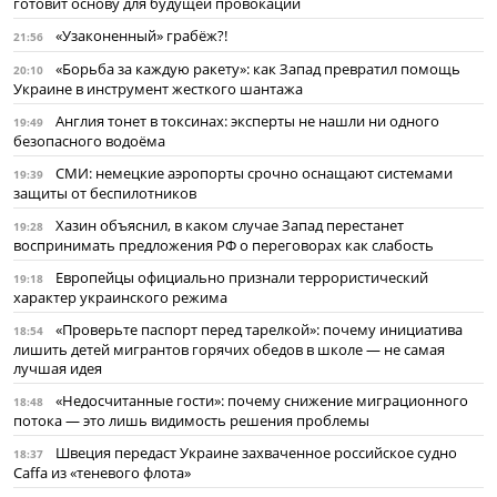
готовит основу для будущей провокации
«Узаконенный» грабёж?!
21:56
«Борьба за каждую ракету»: как Запад превратил помощь
20:10
Украине в инструмент жесткого шантажа
Англия тонет в токсинах: эксперты не нашли ни одного
19:49
безопасного водоёма
СМИ: немецкие аэропорты срочно оснащают системами
19:39
защиты от беспилотников
Хазин объяснил, в каком случае Запад перестанет
19:28
воспринимать предложения РФ о переговорах как слабость
Европейцы официально признали террористический
19:18
характер украинского режима
«Проверьте паспорт перед тарелкой»: почему инициатива
18:54
лишить детей мигрантов горячих обедов в школе — не самая
лучшая идея
«Недосчитанные гости»: почему снижение миграционного
18:48
потока — это лишь видимость решения проблемы
Швеция передаст Украине захваченное российское судно
18:37
Caffa из «теневого флота»