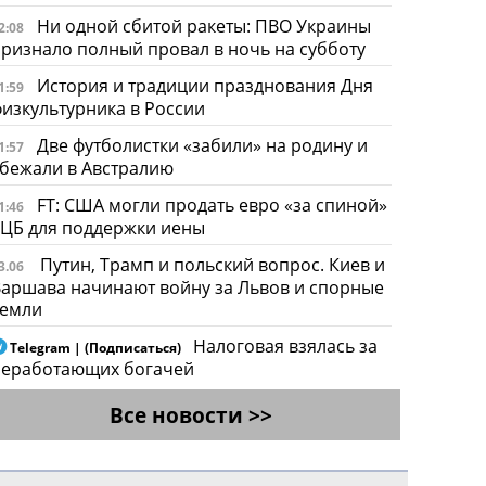
Ни одной сбитой ракеты: ПВО Украины
2:08
ризнало полный провал в ночь на субботу
История и традиции празднования Дня
1:59
изкультурника в России
Две футболистки «забили» на родину и
1:57
бежали в Австралию
FT: США могли продать евро «за спиной»
1:46
ЦБ для поддержки иены
Путин, Трамп и польский вопрос. Киев и
3.06
аршава начинают войну за Львов и спорные
земли
Налоговая взялась за
Telegram | (Подписаться)
неработающих богачей
Все новости >>