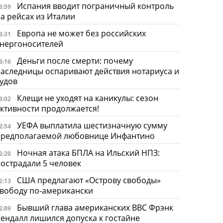
Испания вводит пограничный контроль
3:59
а рейсах из Италии
Европа не может без российских
3:31
энергоносителей
Деньги после смерти: почему
3:16
аследницы оспаривают действия нотариуса и
удов
Клещи не уходят на каникулы: сезон
3:02
ктивности продолжается!
УЕФА выплатила шестизначную сумму
2:54
предполагаемой любовнице Инфантино
Ночная атака БПЛА на Ильский НПЗ:
2:20
острадали 5 человек
США предлагают «Острову свободы»
2:13
вободу по-американски
Бывший глава американских ВВС Фрэнк
2:09
ендалл лишился допуска к гостайне