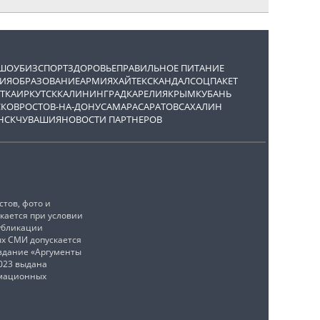
ШОУБИЗ
СПОРТ
ЗДОРОВЬЕ
ПРАВИЛЬНОЕ ПИТАНИЕ
ИЯ
ОБРАЗОВАНИЕ
АРМИЯ
ХАЙТЕК
СКАНДАЛ
СОЦПАКЕТ
ТКА
ИРКУТСК
КАЛИНИНГРАД
КАРЕЛИЯ
КРЫМ
КУБАНЬ
СКОВ
РОСТОВ-НА-ДОНУ
САМАРА
САРАТОВ
САХАЛИН
НСК
ЧУВАШИЯ
НОВОСТИ ПАРТНЕРОВ
тов, фото и
кается при условии
убликации
ых СМИ допускается
издание «Аргументы
2023 выдана
рмационных