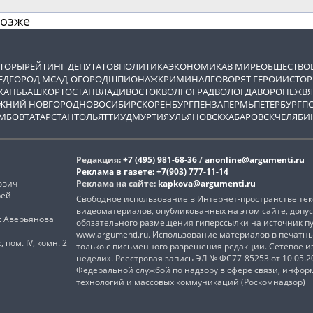
позже
ВТОРЫ
РЕЙТИНГ ДЕПУТАТОВ
ПОЛИТИКА
ЭКОНОМИКА
В МИРЕ
ОБЩЕСТВО
ЕД
ГОРОД М
САД-ОГОРОД
ШПИОНАЖ
КРИМИНАЛ
ГОВОРЯТ ГЕРОИ
ИСТОР
ХАНЬ
БАШКОРТОСТАН
ВЛАДИВОСТОК
ВОЛГОГРАД
ВОЛОГДА
ВОРОНЕЖ
ВЯ
ЖНИЙ НОВГОРОД
НОВОСИБИРСК
ОРЕНБУРГ
ПЕНЗА
ПЕРМЬ
ПЕТЕРБУРГ
П
МБОВ
ТАТАРСТАН
ТОЛЬЯТТИ
УДМУРТИЯ
УЛЬЯНОВСК
ХАБАРОВСК
ЧЕЛЯБИ
Редакция:
+7 (495) 981-68-36
/
anonline@argumenti.ru
Реклама в газете:
+7(903) 777-11-14
ович
Реклама на сайте:
kapkova@argumenti.ru
рей
Свободное использование в Интернет-пространстве текс
видеоматериалов, опубликованных на этом сайте, допус
): Аверьянова
обязательного размещения гиперссылки на источник п
www.argumenti.ru. Использование материалов в печатн
, пом. IV, комн. 2
только с письменного разрешения редакции. Сетевое 
недели». Реестровая запись ЭЛ № ФС77-85253 от 10.05.
Федеральной службой по надзору в сфере связи, инфо
технологий и массовых коммуникаций (Роскомнадзор)