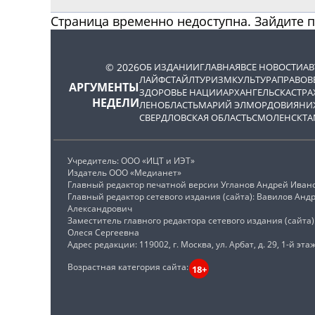
Страница временно недоступна. Зайдите 
© 2026
ОБ ИЗДАНИИ
ГЛАВНАЯ
ВСЕ НОВОСТИ
А
ЛАЙФСТАЙЛ
ТУРИЗМ
КУЛЬТУРА
ПРАВОВ
АРГУМЕНТЫ
ЗДОРОВЬЕ НАЦИИ
АРХАНГЕЛЬСК
АСТРА
НЕДЕЛИ
ЛЕНОБЛАСТЬ
МАРИЙ ЭЛ
МОРДОВИЯ
НИ
СВЕРДЛОВСКАЯ ОБЛАСТЬ
СМОЛЕНСК
ТА
Учредитель: ООО «ИЦТ и ИЭТ»
Издатель ООО «Медианет»
Главный редактор печатной версии Угланов Андрей Иван
Главный редактор сетевого издания (сайта): Вавилов Анд
Александрович
Заместитель главного редактора сетевого издания (сайта
Олеся Сергеевна
Адрес редакции: 119002, г. Москва, ул. Арбат, д. 29, 1-й этаж
Возрастная категория сайта:
18+