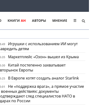
Ю
КНИГИ
АН
АВТОРЫ
МНЕНИЕ
☰
Игрушки с использованием ИИ могут
8:49
авредить детям
Маркетплейс «Озон» вышел из Крыма
5:35
Китай постепенно захватывает
5:30
авторынок Европы
В Европе хотят создать аналог Starlink
5:25
Не «поддержка врага», а прямое участие
5:01
 военных действиях: документы
одтверждают след специалистов НАТО в
дарах по России