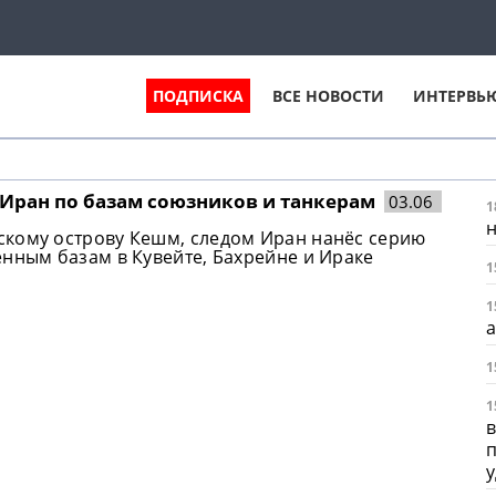
ПОДПИСКА
ВСЕ НОВОСТИ
ИНТЕРВЬ
Иран по базам союзников и танкерам
03.06
1
н
скому острову Кешм, следом Иран нанёс серию
енным базам в Кувейте, Бахрейне и Ираке
1
1
1
1
в
п
у