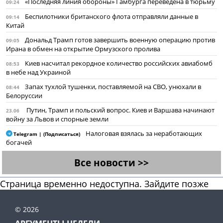
«Последняя линия обороны» Гамбурга переведена в тюрьму
09:24
Беспилотники британского флота отправляли данные в
09:14
Китай
Дональд Трамп готов завершить военную операцию против
09:05
Ирана в обмен на открытие Ормузского пролива
Киев насчитал рекордное количество российских авиабомб
08:53
в небе над Украиной
Запах тухлой тушенки, поставляемой на СВО, унюхали в
08:44
Белоруссии
Путин, Трамп и польский вопрос. Киев и Варшава начинают
23.06
войну за Львов и спорные земли
Налоговая взялась за неработающих
Telegram | (Подписаться)
богачей
Все новости >>
Страница временно недоступна. Зайдите позже
© 2026