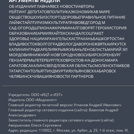
АРГУМЕНТЫ НЕДЕЛИ
ОБ ИЗДАНИИ
ГЛАВНАЯ
ВСЕ НОВОСТИ
АВТОРЫ
РЕЙТИНГ ДЕПУТАТОВ
ПОЛИТИКА
ЭКОНОМИКА
В МИРЕ
ОБЩЕСТВО
ШОУБИЗ
СПОРТ
ЗДОРОВЬЕ
ПРАВИЛЬНОЕ ПИТАНИЕ
ЛАЙФСТАЙЛ
ТУРИЗМ
КУЛЬТУРА
ПРАВОВЕД
ГОРОД М
САД-ОГОРОД
ШПИОНАЖ
КРИМИНАЛ
ГОВОРЯТ ГЕРОИ
ИСТОРИЯ
ОБРАЗОВАНИЕ
АРМИЯ
ХАЙТЕК
СКАНДАЛ
СОЦПАКЕТ
ЗДОРОВЬЕ НАЦИИ
АРХАНГЕЛЬСК
АСТРАХАНЬ
БАШКОРТОСТАН
ВЛАДИВОСТОК
ВОЛГОГРАД
ВОЛОГДА
ВОРОНЕЖ
ВЯТКА
ИРКУТСК
КАЛИНИНГРАД
КАРЕЛИЯ
КРЫМ
КУБАНЬ
ЛЕНОБЛАСТЬ
МАРИЙ ЭЛ
МОРДОВИЯ
НИЖНИЙ НОВГОРОД
НОВОСИБИРСК
ОРЕНБУРГ
ПЕНЗА
ПЕРМЬ
ПЕТЕРБУРГ
ПСКОВ
РОСТОВ-НА-ДОНУ
САМАРА
САРАТОВ
САХАЛИН
СВЕРДЛОВСКАЯ ОБЛАСТЬ
СМОЛЕНСК
ТАМБОВ
ТАТАРСТАН
ТОЛЬЯТТИ
УДМУРТИЯ
УЛЬЯНОВСК
ХАБАРОВСК
ЧЕЛЯБИНСК
ЧУВАШИЯ
НОВОСТИ ПАРТНЕРОВ
Учредитель: ООО «ИЦТ и ИЭТ»
Издатель ООО «Медианет»
Главный редактор печатной версии Угланов Андрей Иванович
Главный редактор сетевого издания (сайта): Вавилов Андрей
Александрович
Заместитель главного редактора сетевого издания (сайта):
Аверьянова Олеся Сергеевна
Адрес редакции: 119002, г. Москва, ул. Арбат, д. 29, 1-й этаж, пом. IV,