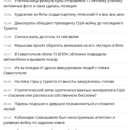
Учительница физкультуры отправляла 17-летнему ученику
13:03
интимные фото и сама сдалась полиции
Художник из Ялты создал картину «Николай II и все, все, все»
13:03
Демократы обещают президенту США войну до последнего
12:36
Трампа
Спичка мала, да огонь от неё велик
12:08
Машкова просят обратить внимание на его «Актера» в Ялте
11:06
В Севастополе сбили 15 БПЛА: обломки повредили
10:11
автомобили и вызвали пожар
Из-за пожара от дрона эвакуировали людей с пляжа
10:04
Севастополя
На пике горы у туриста от высоты закружилась голова
09:54
Стратегический запас критически важных минералов в США
09:47
— спасение или расписка в собственном бессилии?
Парень подошел к девушке познакомиться и отхватил
09:44
люлей
Кобахидзе: Саакашвили был «иностранным агентом» и
09:33
развязал войну по заданию извне